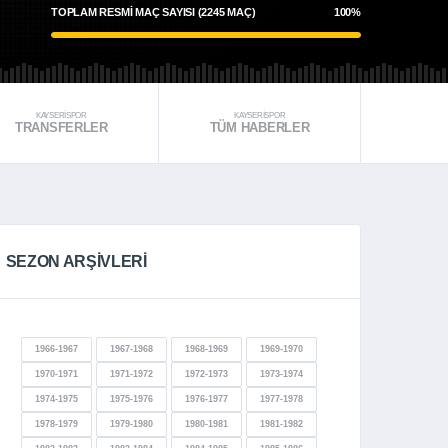
TOPLAM RESMI MAÇ SAYISI (2245 MAÇ)
100%
KAYSERİSPOR
KAYSERİSPOR
TRANSFERLER
TÜM HABERLER
SEZON ARŞİVLERİ
1966-1967
1967-1968
1968-1969
1969-1970
1970-1971
1971-1972
1972-1973
1973-1974
1974-1975
1975-1976
1976-1977
1977-1978
1978-1979
1979-1980
1980-1981
1981-1982