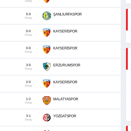
Detay
-
5-0
ŞANLIURFASPOR
Detay
-
0-0
KAYSERİSPOR
Detay
-
0-0
KAYSERİSPOR
Detay
-
3-0
ERZURUMSPOR
Detay
-
2-0
KAYSERİSPOR
Detay
-
1-2
MALATYASPOR
Detay
-
3-1
YOZGATSPOR
Detay
-