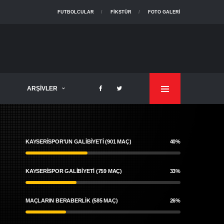
FUTBOLCULAR
FIKSTÜR
FOTO GALERI
ARŞIVLER
KAYSERISPOR'UN GALIBIYETI (901 MAÇ)
40%
KAYSERİSPOR GALIBIYETI (759 MAÇ)
33%
MAÇLARIN BERABERLIK (585 MAÇ)
26%