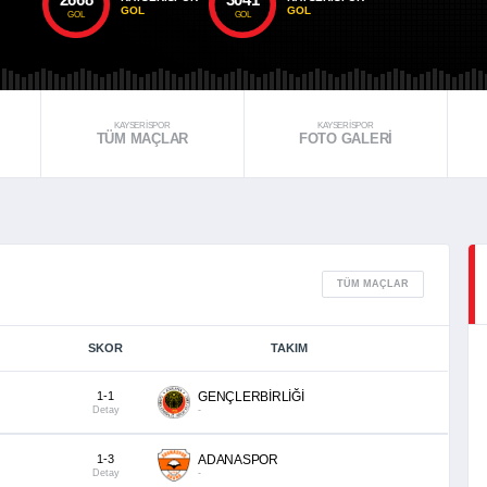
GOL
GOL
GOL
GOL
KAYSERİSPOR
KAYSERİSPOR
TÜM MAÇLAR
FOTO GALERI
TÜM MAÇLAR
SKOR
TAKIM
1-1
GENÇLERBİRLİĞİ
Detay
-
1-3
ADANASPOR
Detay
-