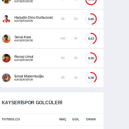
KAYSERİSPOR
Harjudin Dino Durbuzovic
98
50
0.46
KAYSERİSPOR
Senai Kara
100
46
0.43
KAYSERİSPOR
Recep Umut
93
40
0.39
KAYSERİSPOR
İsmail Müderrisoğlu
89
36
0.38
KAYSERİSPOR
KAYSERISPOR GOLCÜLERI
FUTBOLCU
MAÇ
GOL
ORAN