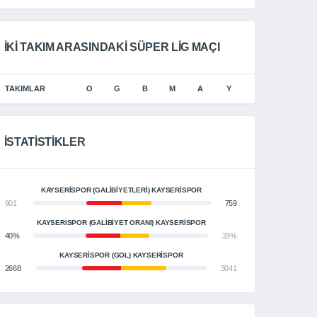
İKI TAKIM ARASINDAKI SÜPER LIG MAÇI
TAKIMLAR
O
G
B
M
A
Y
İSTATISTIKLER
KAYSERISPOR (GALIBIYETLERI) KAYSERİSPOR
901
759
KAYSERISPOR (GALIBIYET ORANI) KAYSERİSPOR
40%
33%
KAYSERISPOR (GOL) KAYSERİSPOR
2668
3041