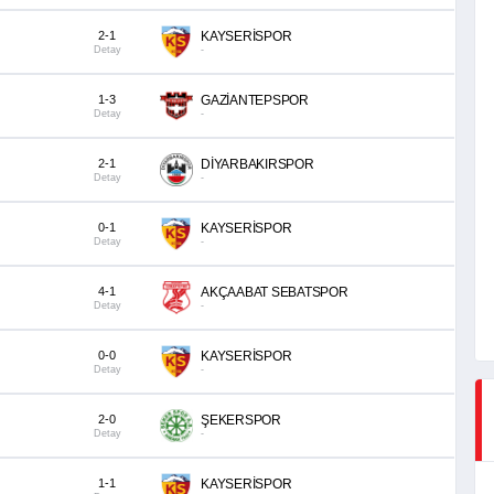
2-1
KAYSERİSPOR
Detay
-
1-3
GAZİANTEPSPOR
Detay
-
2-1
DİYARBAKIRSPOR
Detay
-
0-1
KAYSERİSPOR
Detay
-
4-1
AKÇAABAT SEBATSPOR
Detay
-
0-0
KAYSERİSPOR
Detay
-
2-0
ŞEKERSPOR
Detay
-
1-1
KAYSERİSPOR