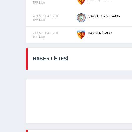
TFF 1.Lig
-
20-05-1984 15:00
ÇAYKUR RİZESPOR
TFF 1.Lig
-
27-05-1984 15:00
KAYSERİSPOR
TFF 1.Lig
-
HABER LİSTESİ