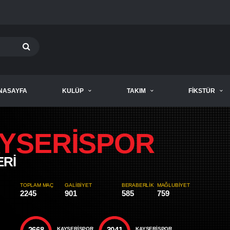
NASAYFA
KULÜP
TAKIM
FIKSTÜR
YSERİSPOR
ERİ
TOPLAM MAÇ
GALIBIYET
BERABERLIK
MAĞLUBIYET
2245
901
585
759
2668
3041
KAYSERISPOR
KAYSERİSPOR