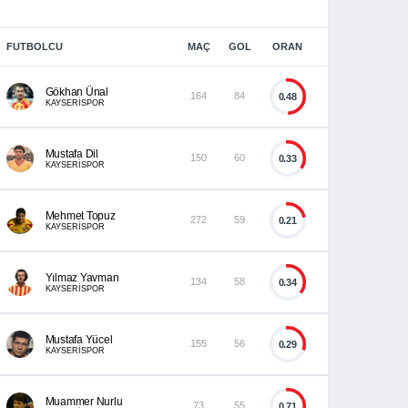
FUTBOLCU
MAÇ
GOL
ORAN
Gökhan Ünal
164
84
0.48
KAYSERİSPOR
Mustafa Dil
150
60
0.33
KAYSERİSPOR
Mehmet Topuz
272
59
0.21
KAYSERİSPOR
Yılmaz Yavman
134
58
0.34
KAYSERİSPOR
Mustafa Yücel
155
56
0.29
KAYSERİSPOR
Muammer Nurlu
73
55
0.71