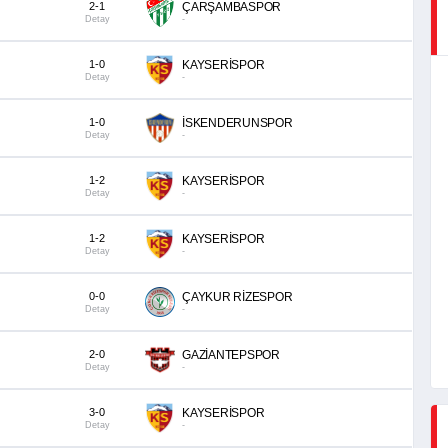
2-1
ÇARŞAMBASPOR
Detay
-
1-0
KAYSERİSPOR
Detay
-
1-0
İSKENDERUNSPOR
Detay
-
1-2
KAYSERİSPOR
Detay
-
1-2
KAYSERİSPOR
Detay
-
0-0
ÇAYKUR RİZESPOR
Detay
-
2-0
GAZİANTEPSPOR
Detay
-
3-0
KAYSERİSPOR
Detay
-