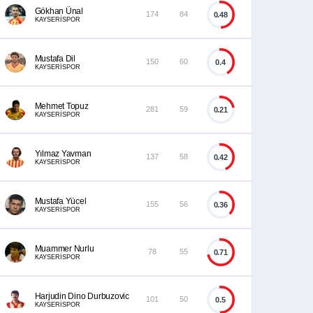
Gökhan Ünal
174
84
0.48
KAYSERİSPOR
Mustafa Dil
150
60
0.4
KAYSERİSPOR
Mehmet Topuz
281
59
0.21
KAYSERİSPOR
Yılmaz Yavman
137
58
0.42
KAYSERİSPOR
Mustafa Yücel
155
56
0.36
KAYSERİSPOR
Muammer Nurlu
78
55
0.71
KAYSERİSPOR
Harjudin Dino Durbuzovic
101
50
0.5
KAYSERİSPOR