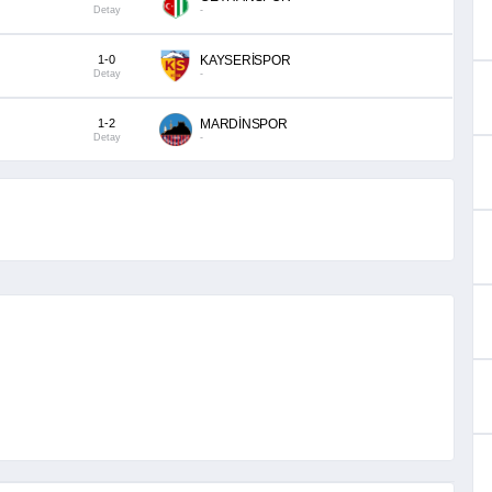
Detay
-
1-0
KAYSERİSPOR
Detay
-
1-2
MARDİNSPOR
Detay
-