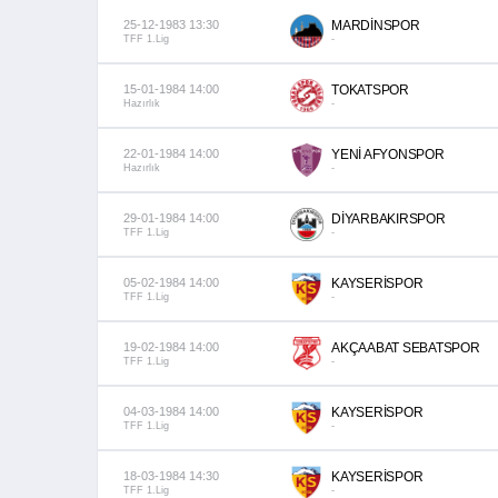
25-12-1983 13:30
MARDİNSPOR
TFF 1.Lig
-
15-01-1984 14:00
TOKATSPOR
Hazırlık
-
22-01-1984 14:00
YENİ AFYONSPOR
Hazırlık
-
29-01-1984 14:00
DİYARBAKIRSPOR
TFF 1.Lig
-
05-02-1984 14:00
KAYSERİSPOR
TFF 1.Lig
-
19-02-1984 14:00
AKÇAABAT SEBATSPOR
TFF 1.Lig
-
04-03-1984 14:00
KAYSERİSPOR
TFF 1.Lig
-
18-03-1984 14:30
KAYSERİSPOR
TFF 1.Lig
-