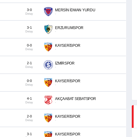
3-0
MERSİN İDMAN YURDU
Detay
-
3-1
ERZURUMSPOR
Detay
-
0-0
KAYSERİSPOR
Detay
-
2-1
İZMİRSPOR
Detay
-
0-0
KAYSERİSPOR
Detay
-
4-1
AKÇAABAT SEBATSPOR
Detay
-
2-0
KAYSERİSPOR
Detay
-
3-1
KAYSERİSPOR