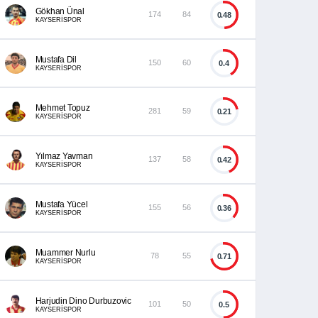
Gökhan Ünal
174
84
0.48
KAYSERİSPOR
Mustafa Dil
150
60
0.4
KAYSERİSPOR
Mehmet Topuz
281
59
0.21
KAYSERİSPOR
Yılmaz Yavman
137
58
0.42
KAYSERİSPOR
Mustafa Yücel
155
56
0.36
KAYSERİSPOR
Muammer Nurlu
78
55
0.71
KAYSERİSPOR
Harjudin Dino Durbuzovic
101
50
0.5
KAYSERİSPOR