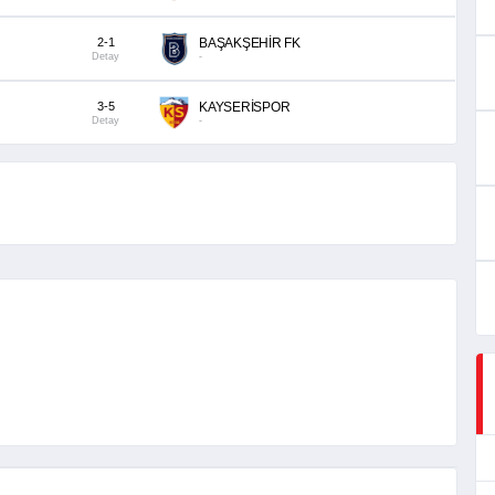
2-1
BAŞAKŞEHİR FK
Detay
-
3-5
KAYSERİSPOR
Detay
-