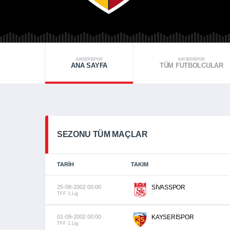
KAYSERİSPOR
KAYSERİSPOR
ANA SAYFA
TÜM FUTBOLCULAR
SEZONU TÜM MAÇLAR
TARIH
TAKIM
25-08-2002 00:00
SİVASSPOR
TFF 1.Lig
-
01-09-2002 00:00
KAYSERİSPOR
TFF 1.Lig
-