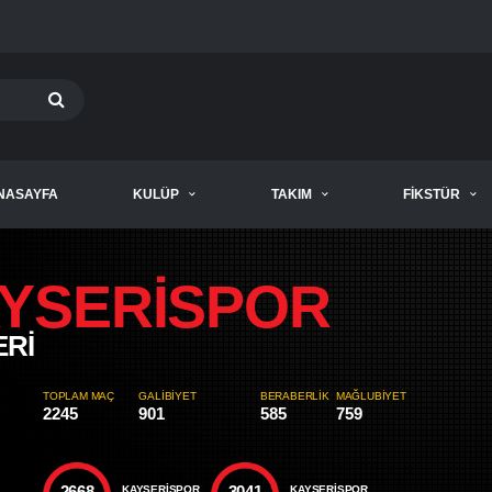
NASAYFA
KULÜP
TAKIM
FIKSTÜR
YSERİSPOR
ERİ
TOPLAM MAÇ
GALIBIYET
BERABERLIK
MAĞLUBIYET
2245
901
585
759
2668
3041
KAYSERISPOR
KAYSERİSPOR