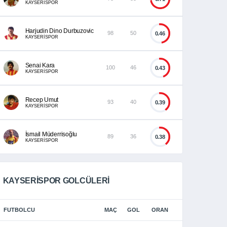
KAYSERİSPOR
Harjudin Dino Durbuzovic
98
50
0.46
KAYSERİSPOR
Senai Kara
100
46
0.43
KAYSERİSPOR
Recep Umut
93
40
0.39
KAYSERİSPOR
İsmail Müderrisoğlu
89
36
0.38
KAYSERİSPOR
KAYSERISPOR GOLCÜLERI
FUTBOLCU
MAÇ
GOL
ORAN