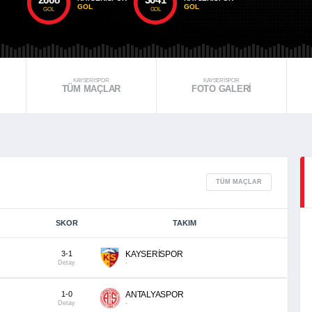
GOL
GOL
GOL
GOL
KAYSERİSPOR
KAYSERİSPOR
TÜM MAÇLAR
FOTO GALERI
TÜM MAÇLAR
SKOR
TAKIM
3-1
KAYSERİSPOR
Detay
-
1-0
ANTALYASPOR
Detay
-