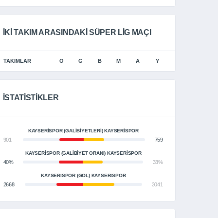
İKI TAKIM ARASINDAKI SÜPER LIG MAÇI
TAKIMLAR
O
G
B
M
A
Y
İSTATISTIKLER
KAYSERISPOR (GALIBIYETLERI) KAYSERİSPOR
901
759
KAYSERISPOR (GALIBIYET ORANI) KAYSERİSPOR
40%
33%
KAYSERISPOR (GOL) KAYSERİSPOR
2668
3041