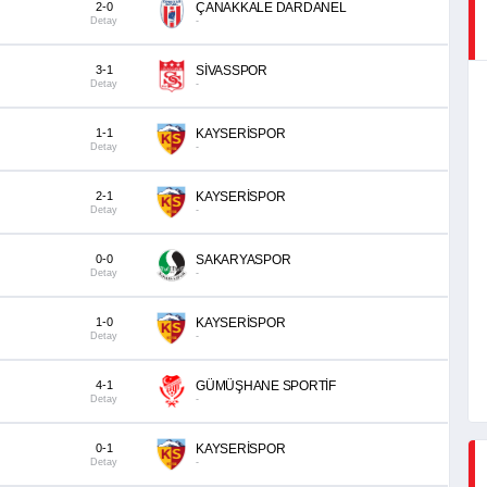
2-0
ÇANAKKALE DARDANEL
Detay
-
3-1
SİVASSPOR
Detay
-
1-1
KAYSERİSPOR
Detay
-
2-1
KAYSERİSPOR
Detay
-
0-0
SAKARYASPOR
Detay
-
1-0
KAYSERİSPOR
Detay
-
4-1
GÜMÜŞHANE SPORTİF
Detay
-
0-1
KAYSERİSPOR
Detay
-