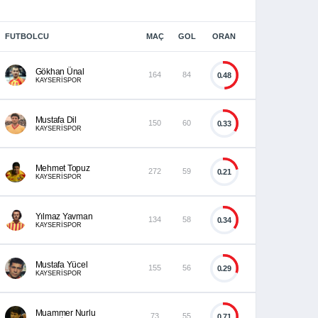
FUTBOLCU
MAÇ
GOL
ORAN
Gökhan Ünal
164
84
0.48
KAYSERİSPOR
Mustafa Dil
150
60
0.33
KAYSERİSPOR
Mehmet Topuz
272
59
0.21
KAYSERİSPOR
Yılmaz Yavman
134
58
0.34
KAYSERİSPOR
Mustafa Yücel
155
56
0.29
KAYSERİSPOR
Muammer Nurlu
73
55
0.71