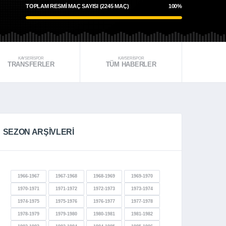
TOPLAM RESMI MAÇ SAYISI (2245 MAÇ)
100%
KAYSERİSPOR
KAYSERİSPOR
TRANSFERLER
TÜM HABERLER
SEZON ARŞİVLERİ
1966-1967
1967-1968
1968-1969
1969-1970
1970-1971
1971-1972
1972-1973
1973-1974
1974-1975
1975-1976
1976-1977
1977-1978
1978-1979
1979-1980
1980-1981
1981-1982