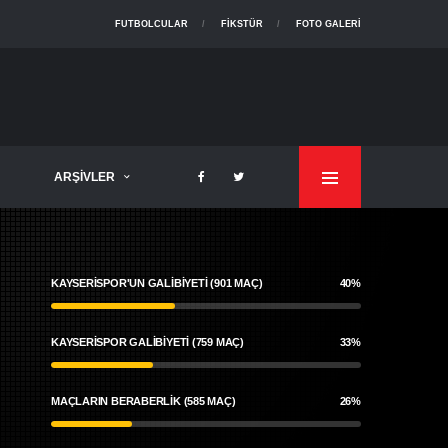
FUTBOLCULAR
FIKSTÜR
FOTO GALERI
ARŞIVLER
KAYSERISPOR'UN GALIBIYETI (901 MAÇ)
40%
KAYSERİSPOR GALIBIYETI (759 MAÇ)
33%
MAÇLARIN BERABERLIK (585 MAÇ)
26%