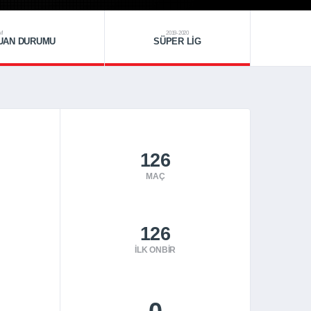
IM
2019-2020
PUAN DURUMU
SÜPER LIG
126
MAÇ
126
İLK ONBIR