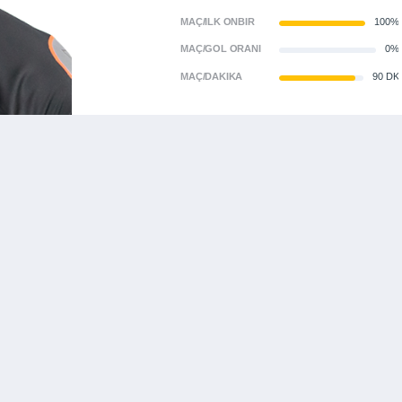
MAÇ/İLK ONBIR
100%
MAÇ/GOL ORANI
0%
MAÇ/DAKIKA
90 DK
KALECI
YAŞI
MEVKI
MAC
11
18