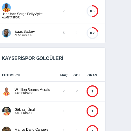
2
1
0.5
Jonathan Serge Folly Ayite
ALANYASPOR
Isaac Sackey
5
1
0.2
ALANYASPOR
KAYSERISPOR GOLCÜLERI
FUTBOLCU
MAÇ
GOL
ORAN
Welliton Soares Morais
2
2
1
KAYSERİSPOR
Gökhan Ünal
1
1
1
KAYSERİSPOR
Franco Dario Cangele
1
1
1