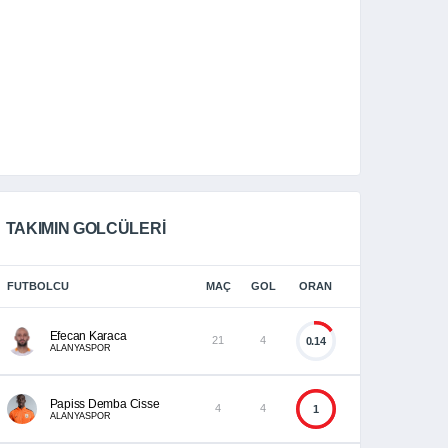
TAKIMIN GOLCÜLERI
FUTBOLCU
MAÇ
GOL
ORAN
Efecan Karaca
21
4
0.14
ALANYASPOR
Papiss Demba Cisse
4
4
1
ALANYASPOR