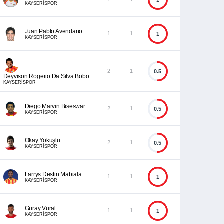
KAYSERİSPOR
Juan Pablo Avendano
1
1
1
KAYSERİSPOR
2
1
0.5
Deyvison Rogerio Da Silva Bobo
KAYSERİSPOR
Diego Marvin Biseswar
2
1
0.5
KAYSERİSPOR
Okay Yokuşlu
2
1
0.5
KAYSERİSPOR
Larrys Destin Mabiala
1
1
1
KAYSERİSPOR
Güray Vural
1
1
1
KAYSERİSPOR