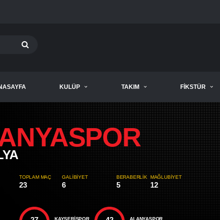
NASAYFA
KULÜP
TAKIM
FIKSTÜR
ANYASPOR
LYA
TOPLAM MAÇ
GALIBIYET
BERABERLIK
MAĞLUBIYET
23
6
5
12
27
42
KAYSERISPOR
ALANYASPOR