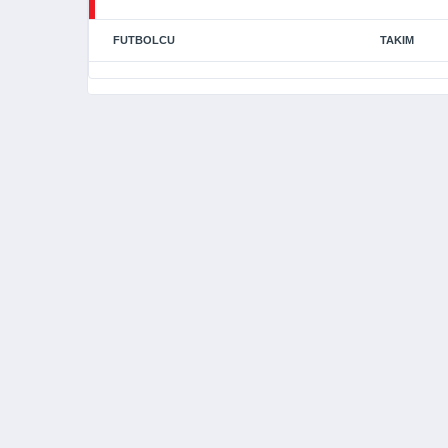
FUTBOLCU
TAKIM