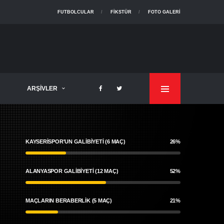
FUTBOLCULAR
FIKSTÜR
FOTO GALERI
ARŞIVLER
KAYSERISPOR'UN GALIBIYETI (6 MAÇ)
26%
ALANYASPOR GALIBIYETI (12 MAÇ)
52%
MAÇLARIN BERABERLIK (5 MAÇ)
21%