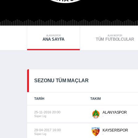
ALANYASPOR
ALANYASPOR
ANA SAYFA
TÜM FUTBOLCULAR
SEZONU TÜM MAÇLAR
TARIH
TAKIM
25-11-2016 20:00
ALANYASPOR
Süper Lig
-
29-04-2017 16:00
KAYSERİSPOR
Süper Lig
-