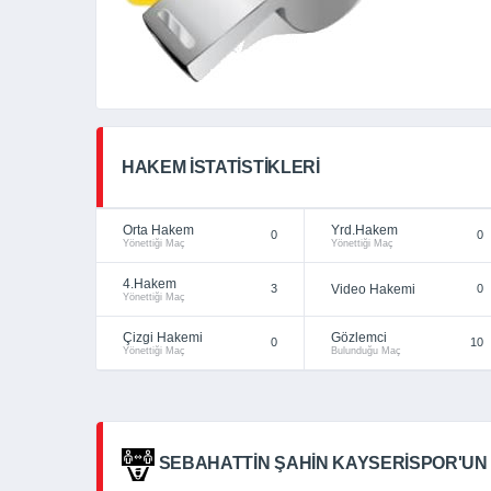
HAKEM İSTATISTIKLERI
Orta Hakem
Yrd.Hakem
0
0
Yönettiği Maç
Yönettiği Maç
4.Hakem
3
Video Hakemi
0
Yönettiği Maç
Çizgi Hakemi
Gözlemci
0
10
Yönettiği Maç
Bulunduğu Maç
SEBAHATTIN ŞAHIN KAYSERISPOR'UN 