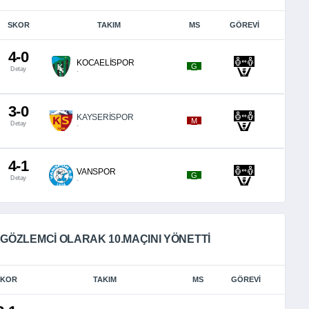
SKOR
TAKIM
MS
GÖREVI
4-0
KOCAELİSPOR
_G_
Detay
-
3-0
KAYSERİSPOR
_M_
Detay
-
4-1
VANSPOR
_G_
Detay
-
GÖZLEMCI OLARAK 10.MAÇINI YÖNETTI
SKOR
TAKIM
MS
GÖREVI