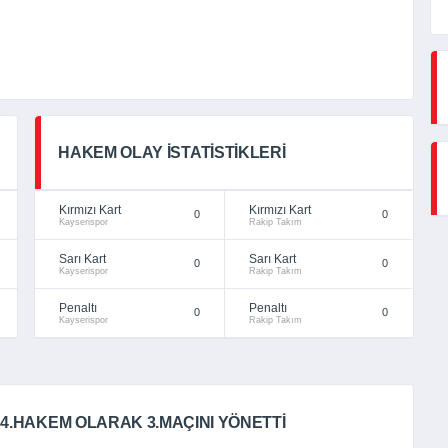
HAKEM OLAY İSTATISTIKLERI
Kırmızı Kart
Kırmızı Kart
0
0
Kayserispor
Rakip Takım
Sarı Kart
Sarı Kart
0
0
Kayserispor
Rakip Takım
Penaltı
Penaltı
0
0
Kayserispor
Rakip Takım
4.HAKEM OLARAK 3.MAÇINI YÖNETTI