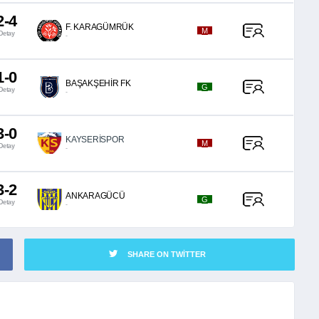
2-4
F. KARAGÜMRÜK
_M_
Detay
-
1-0
BAŞAKŞEHİR FK
_G_
Detay
-
3-0
KAYSERİSPOR
_M_
Detay
-
3-2
ANKARAGÜCÜ
_G_
Detay
-
SHARE ON TWITTER