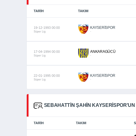
TARIH
TAKIM
KAYSERİSPOR
19-12-1993 00:00
-
Süper Lig
ANKARAGÜCÜ
17-04-1994 00:00
-
Süper Lig
KAYSERİSPOR
22-01-1995 00:00
-
Süper Lig
SEBAHATTIN ŞAHIN KAYSERISPOR'UN 
TARIH
TAKIM