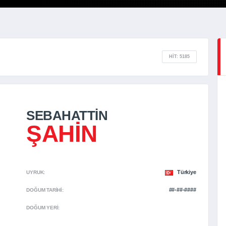
HIT: 5185
SEBAHATTIN
ŞAHIN
Türkiye
UYRUK:
##-##-####
DOĞUM TARIHI:
DOĞUM YERI: