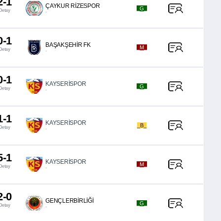
2-1
ÇAYKUR RİZESPOR
_G_
Detay
-
0-1
BAŞAKŞEHİR FK
_M_
Detay
-
0-1
KAYSERİSPOR
_G_
Detay
-
1-1
KAYSERİSPOR
_B_
Detay
-
5-1
KAYSERİSPOR
_M_
Detay
-
2-0
GENÇLERBİRLİĞİ
_G_
Detay
-