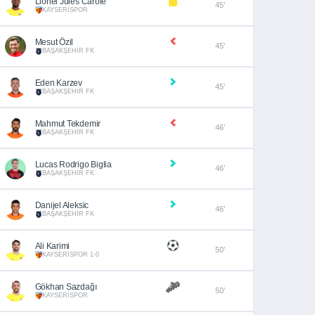
Lionel Jules Carole
45’
KAYSERİSPOR
Mesut Özil
45’
BAŞAKŞEHİR FK
Eden Karzev
45’
BAŞAKŞEHİR FK
Mahmut Tekdemir
46’
BAŞAKŞEHİR FK
Lucas Rodrigo Biglia
46’
BAŞAKŞEHİR FK
Danijel Aleksic
46’
BAŞAKŞEHİR FK
Ali Karimi
50’
KAYSERİSPOR 1-0
Gökhan Sazdağı
50’
KAYSERİSPOR