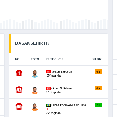
BAŞAKŞEHİR FK
NO
FOTO
FUTBOLCU
YILDIZ
Volkan Babacan
6,6
35 Yaşında
Ömer Ali Şahiner
6,9
31 Yaşında
Lucas Pedro Alves de Lima
7,1
32 Yaşında