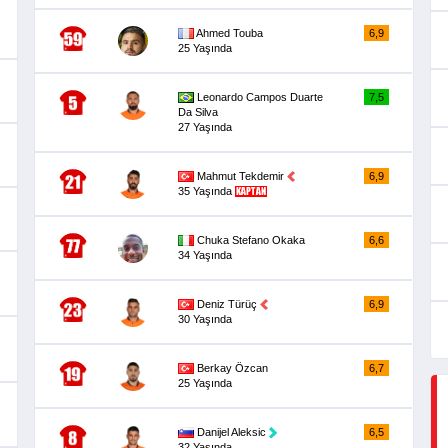
Ahmed Touba
6,9
25 Yaşında
Leonardo Campos Duarte
7,5
Da Silva
27 Yaşında
Mahmut Tekdemir
6,9
35 Yaşında
Chuka Stefano Okaka
6,6
34 Yaşında
Deniz Türüç
6,9
30 Yaşında
Berkay Özcan
6,7
25 Yaşında
Danijel Aleksic
6,5
32 Yaşında