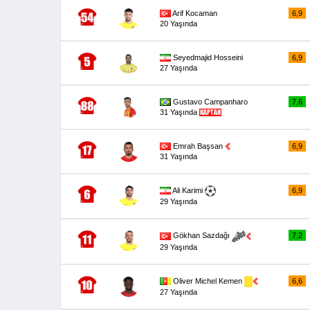
Arif Kocaman
6,9
20 Yaşında
Seyedmajid Hosseini
6,9
27 Yaşında
Gustavo Campanharo
7,6
31 Yaşında
Emrah Başsan
6,9
31 Yaşında
Ali Karimi
6,9
29 Yaşında
7,2
Gökhan Sazdağı
29 Yaşında
Oliver Michel Kemen
6,6
27 Yaşında