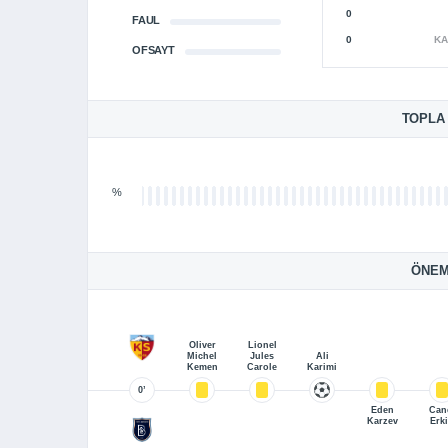
0
FAUL
0
KA
OFSAYT
TOPLA
%
ÖNEM
Oliver
Lionel
Michel
Jules
Ali
Kemen
Carole
Karimi
0’
Eden
Can
Karzev
Erk