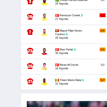
29 Yaşında
Ramazan Civelek
6,3
27 Yaşında
Miguel Filipe Nunes
6,6
Cardoso
29 Yaşında
İlhan Parlak
6,5
36 Yaşında
Baran Ali Gezek
0,0
18 Yaşında
Thiam Mame Baba
6,7
31 Yaşında