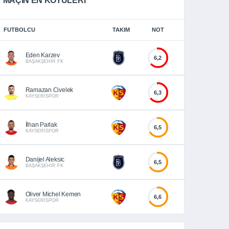
MAÇIN EN KÖTÜLERİ
FUTBOLCU
TAKIM
NOT
Eden Karzev
6,2
BAŞAKŞEHİR FK
Ramazan Civelek
6,3
KAYSERİSPOR
İlhan Parlak
6,5
KAYSERİSPOR
Danijel Aleksic
6,5
BAŞAKŞEHİR FK
Oliver Michel Kemen
6,6
KAYSERİSPOR