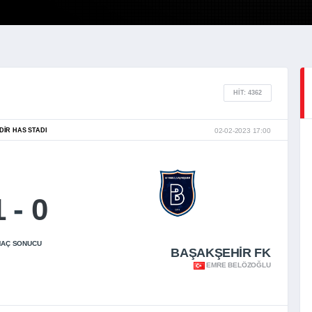
HIT: 4362
DIR HAS STADI
02-02-2023 17:00
1
-
0
AÇ SONUCU
BAŞAKŞEHİR FK
EMRE BELÖZOĞLU