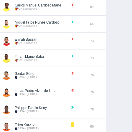
Carlos Manuel Cardoso Mane
64’
KAYSERİSPOR
Miguel Filipe Nunes Cardoso
64’
KAYSERİSPOR
Emrah Başsan
73’
KAYSERİSPOR
Thiam Mame Baba
73’
KAYSERİSPOR
Serdar Gürler
76’
BAŞAKŞEHİR FK
Lucas Pedro Alves de Lima
76’
BAŞAKŞEHİR FK
Philippe Paulin Keny
76’
BAŞAKŞEHİR FK
Eden Karzev
80’
BAŞAKŞEHİR FK