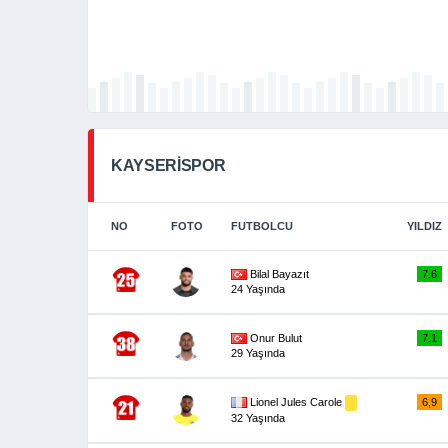
KAYSERİSPOR
NO
FOTO
FUTBOLCU
YILDIZ
Bilal Bayazıt
7,6
24 Yaşında
Onur Bulut
7,1
29 Yaşında
Lionel Jules Carole
6,9
32 Yaşında