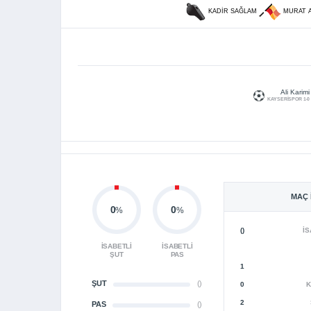
KADIR SAĞLAM
MURAT 
Ali Karimi
KAYSERİSPOR 1-0
MAÇ 
0
0
%
%
()
İS
İSABETLI
İSABETLI
ŞUT
PAS
1
ŞUT
()
0
K
2
PAS
()