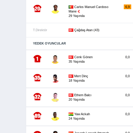
Carlos Manuel Cardoso
6,9
Mane
29 Yaşında
T.Direktör
Çağdaş Atan (43)
YEDEK OYUNCULAR
Cenk Gönen
0,0
35 Yaşında
Mert Dinç
0,0
18 Yaşında
Ethem Balcı
0,0
20 Yaşında
Yaw Ackah
0,0
24 Yaşında
Joseph Larweh Attamah
0,0