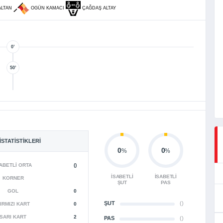
ALTAN
OGÜN KAMACI
ÇAĞDAŞ ALTAY
0’
50’
İSTATISTIKLERI
0
0
%
%
ABETLI ORTA
()
İSABETLI
İSABETLI
KORNER
ŞUT
PAS
GOL
0
ŞUT
()
IRMIZI KART
0
SARI KART
2
PAS
()