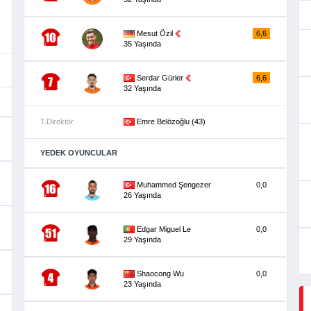
Mesut Özil
6,6
35 Yaşında
Serdar Gürler
6,6
32 Yaşında
T.Direktör
Emre Belözoğlu (43)
YEDEK OYUNCULAR
Muhammed Şengezer
0,0
26 Yaşında
Edgar Miguel Le
0,0
29 Yaşında
Shaocong Wu
0,0
23 Yaşında