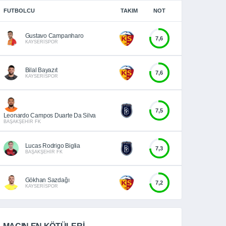
FUTBOLCU
TAKIM
NOT
Gustavo Campanharo
7,6
KAYSERİSPOR
Bilal Bayazıt
7,6
KAYSERİSPOR
7,5
Leonardo Campos Duarte Da Silva
BAŞAKŞEHİR FK
Lucas Rodrigo Biglia
7,3
BAŞAKŞEHİR FK
Gökhan Sazdağı
7,2
KAYSERİSPOR