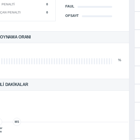
PENALTI
0
FAUL
ÇAN PENALTI
0
OFSAYT
 OYNAMA ORANI
%
LI DAKIKALAR
MS
er
in