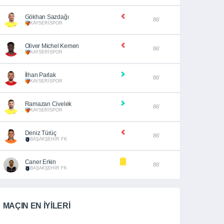
Gökhan Sazdağı
86’
KAYSERİSPOR
Oliver Michel Kemen
86’
KAYSERİSPOR
İlhan Parlak
86’
KAYSERİSPOR
Ramazan Civelek
86’
KAYSERİSPOR
Deniz Türüç
86’
BAŞAKŞEHİR FK
Caner Erkin
86’
BAŞAKŞEHİR FK
MAÇIN EN İYİLERİ