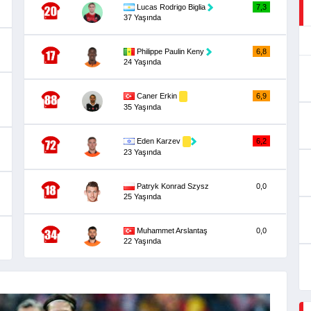
Lucas Rodrigo Biglia
7,3
37 Yaşında
Philippe Paulin Keny
6,8
24 Yaşında
Caner Erkin
6,9
35 Yaşında
Eden Karzev
6,2
23 Yaşında
Patryk Konrad Szysz
0,0
25 Yaşında
Muhammet Arslantaş
0,0
22 Yaşında