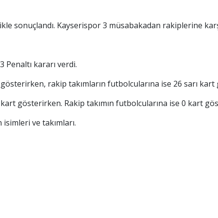
ikle sonuçlandı. Kayserispor 3 müsabakadan rakiplerine karşı 
3 Penaltı kararı verdi.
gösterirken, rakip takımların futbolcularına ise 26 sarı kart 
 kart gösterirken. Rakip takımın futbolcularına ise 0 kart gös
isimleri ve takımları.