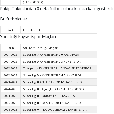
(KAYSERİSPOR)
Rakip Takımlardan 0 defa futbolculara kırmızı kart gösterdi.
Bu futbolcular
Kart
Futbolcu Takım
Yönettiği Kayserispor Maçları
Tarih
Sarı Kart Gördüğü Maçlar
2021-2022
Süper Lig ✅ KAYSERİSPOR
2-0
KASIMPAŞA
2021-2022
Süper Lig ⛔ KAYSERİSPOR
2-3
KONYASPOR
2022-2023
T. Kupası ✅ KAYSERİSPOR
1-0
SİVAS BELEDİYESPOR
2022-2023
Süper Lig ⛔ KAYSERİSPOR
0-4
ALANYASPOR
2023-2024
Süper Lig ⏹️ ANTALYASPOR
1-1
KAYSERİSPOR
2024-2025
Süper Lig ⏹️ BAŞAKŞEHİR FK
1-1
KAYSERİSPOR
2024-2025
Süper Lig ⏹️ BODRUM FK
1-1
KAYSERİSPOR
2025-2026
Süper Lig ⏹️ KOCAELİSPOR
1-1
KAYSERİSPOR
2025-2026
Süper Lig ⏹️ F. KARAGÜMRÜK
2-2
KAYSERİSPOR