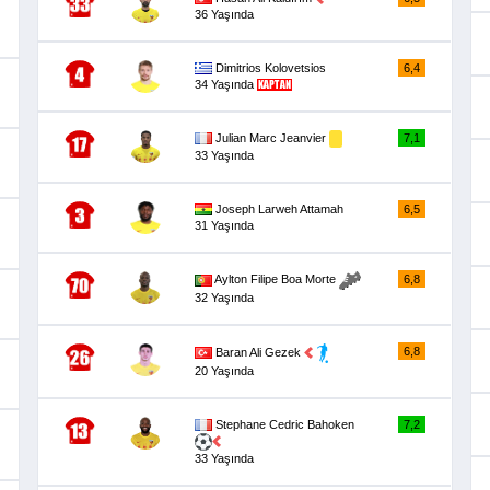
36 Yaşında
Dimitrios Kolovetsios
6,4
34 Yaşında
Julian Marc Jeanvier
7,1
33 Yaşında
Joseph Larweh Attamah
6,5
31 Yaşında
6,8
Aylton Filipe Boa Morte
32 Yaşında
6,8
Baran Ali Gezek
20 Yaşında
Stephane Cedric Bahoken
7,2
33 Yaşında