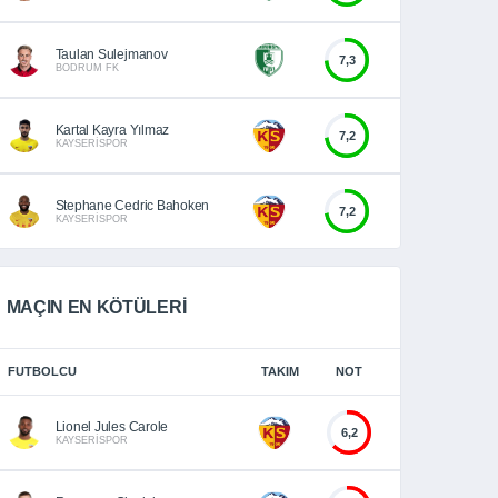
Taulan Sulejmanov
7,3
BODRUM FK
Kartal Kayra Yılmaz
7,2
KAYSERİSPOR
Stephane Cedric Bahoken
7,2
KAYSERİSPOR
MAÇIN EN KÖTÜLERİ
FUTBOLCU
TAKIM
NOT
Lionel Jules Carole
6,2
KAYSERİSPOR