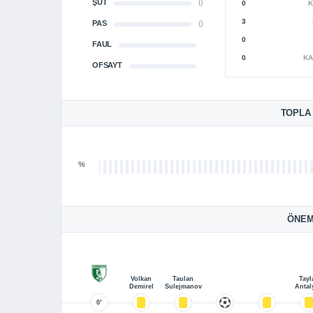
ŞUT
()
0
K
3
PAS
()
0
FAUL
0
KA
OFSAYT
TOPLA
%
ÖNEM
Volkan
Taulan
Tayl
Demirel
Sulejmanov
Antal
0’