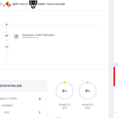
NCI
MERT BULUT
ÖMER TOLGA GÜLDIBI
0’
Stephane Cedric Bahoken
47’
KAYSERİSPOR 0-1
77’
İSTATISTIKLERI
0
0
%
%
ABETLI ORTA
()
İSABETLI
İSABETLI
KORNER
ŞUT
PAS
GOL
1