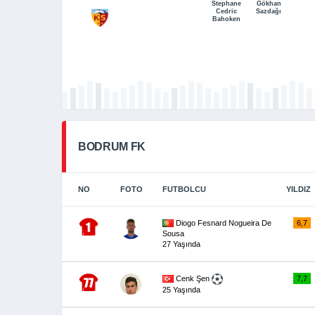
Stephane
Gökhan
Cedric
Sazdağı
Bahoken
BODRUM FK
NO
FOTO
FUTBOLCU
YILDIZ
Diogo Fesnard Nogueira De
6,7
Sousa
27 Yaşında
Cenk Şen
7,7
25 Yaşında