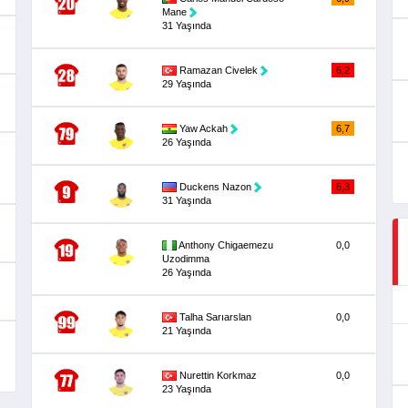
Mane
31 Yaşında
Ramazan Civelek
6,2
29 Yaşında
Yaw Ackah
6,7
26 Yaşında
Duckens Nazon
6,3
31 Yaşında
Anthony Chigaemezu
0,0
Uzodimma
26 Yaşında
Talha Sarıarslan
0,0
21 Yaşında
Nurettin Korkmaz
0,0
23 Yaşında