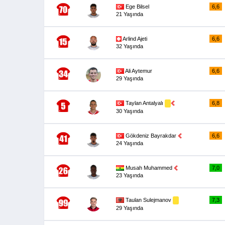
Ege Bilsel
6,6
21 Yaşında
Arlind Ajeti
6,6
32 Yaşında
Ali Aytemur
6,6
29 Yaşında
Taylan Antalyalı
6,8
30 Yaşında
Gökdeniz Bayrakdar
6,6
24 Yaşında
Musah Muhammed
7,0
23 Yaşında
Taulan Sulejmanov
7,3
29 Yaşında