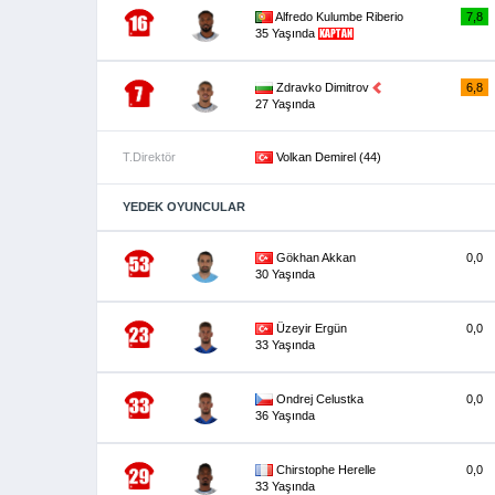
Alfredo Kulumbe Riberio
7,8
35 Yaşında
Zdravko Dimitrov
6,8
27 Yaşında
T.Direktör
Volkan Demirel (44)
YEDEK OYUNCULAR
Gökhan Akkan
0,0
30 Yaşında
Üzeyir Ergün
0,0
33 Yaşında
Ondrej Celustka
0,0
36 Yaşında
Chirstophe Herelle
0,0
33 Yaşında