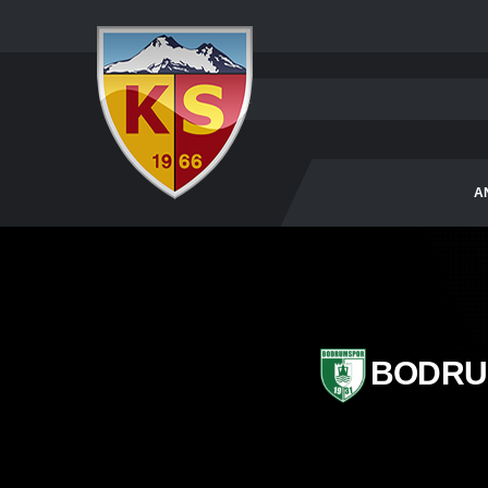
A
BODRU