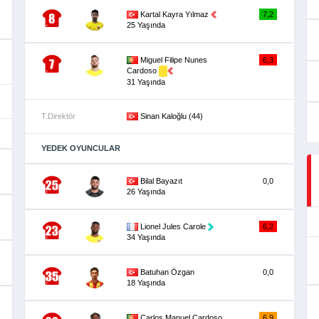
Kartal Kayra Yılmaz
7,2
25 Yaşında
Miguel Filipe Nunes
6,3
Cardoso
31 Yaşında
T.Direktör
Sinan Kaloğlu (44)
YEDEK OYUNCULAR
Bilal Bayazıt
0,0
26 Yaşında
Lionel Jules Carole
6,2
34 Yaşında
Batuhan Özgan
0,0
18 Yaşında
Carlos Manuel Cardoso
6,9