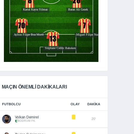
MAÇIN ÖNEMLİ DAKİKALARI
FUTBOLCU
OLAY
DAKIKA
Volkan Demirel
20’
BODRUM FK