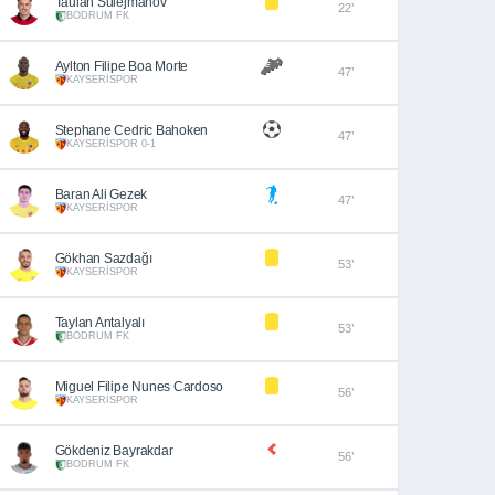
Taulan Sulejmanov
22’
BODRUM FK
Aylton Filipe Boa Morte
47’
KAYSERİSPOR
Stephane Cedric Bahoken
47’
KAYSERİSPOR 0-1
Baran Ali Gezek
47’
KAYSERİSPOR
Gökhan Sazdağı
53’
KAYSERİSPOR
Taylan Antalyalı
53’
BODRUM FK
Miguel Filipe Nunes Cardoso
56’
KAYSERİSPOR
Gökdeniz Bayrakdar
56’
BODRUM FK