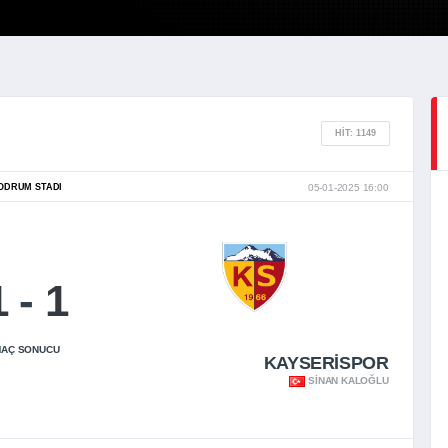
HIT: 1149
ODRUM STADI
05-01-2025 16:00
1
-
1
AÇ SONUCU
KAYSERİSPOR
SINAN KALOĞLU