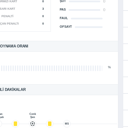
ŞUT
()
IRMIZI KART
0
SARI KART
3
PAS
()
PENALTI
0
FAUL
ÇAN PENALTI
0
OFSAYT
 OYNAMA ORANI
%
LI DAKIKALAR
an
Cenk
yalı
Şen
MS