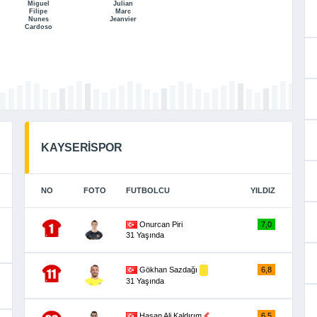
Miguel
Julian
Filipe
Marc
Nunes
Jeanvier
Cardoso
KAYSERİSPOR
NO
FOTO
FUTBOLCU
YILDIZ
Onurcan Piri
7,0
31 Yaşında
Gökhan Sazdağı
6,8
31 Yaşında
Hasan Ali Kaldırım
6,5