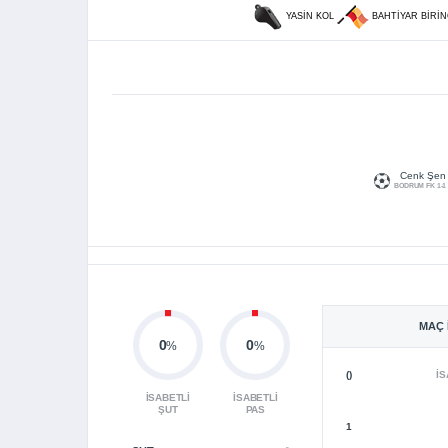
YASIN KOL
BAHTIYAR BIRI
Cenk Şen
BODRUM FK 1-1
MAÇ 
0
0
%
%
()
İS
İSABETLI
İSABETLI
ŞUT
PAS
1