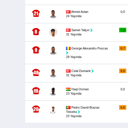
Ahmet Aslan
0,0
24 Yaşında
Samet Yalçın
7,0
31 Yaşında
George Alexandru Puscas
6,7
29 Yaşında
Celal Dumanlı
6,6
31 Yaşında
Haqi Osman
0,0
23 Yaşında
Pedro David Brazao
6,6
Teixeira
23 Yaşında