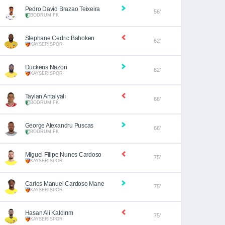
Pedro David Brazao Teixeira
56’
BODRUM FK
Stephane Cedric Bahoken
62’
KAYSERİSPOR
Duckens Nazon
62’
KAYSERİSPOR
Taylan Antalyalı
66’
BODRUM FK
George Alexandru Puscas
66’
BODRUM FK
Miguel Filipe Nunes Cardoso
75’
KAYSERİSPOR
Carlos Manuel Cardoso Mane
75’
KAYSERİSPOR
Hasan Ali Kaldırım
75’
KAYSERİSPOR