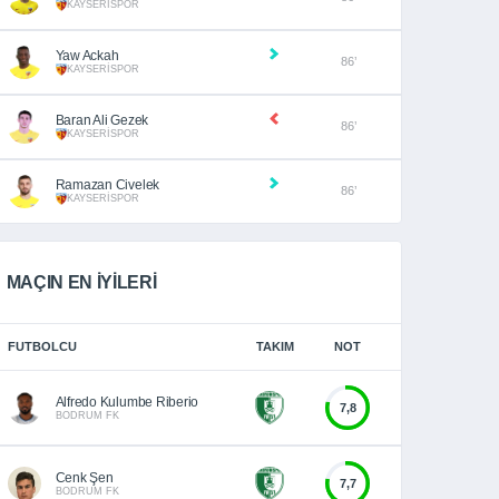
KAYSERİSPOR
Yaw Ackah
86’
KAYSERİSPOR
Baran Ali Gezek
86’
KAYSERİSPOR
Ramazan Civelek
86’
KAYSERİSPOR
MAÇIN EN İYİLERİ
FUTBOLCU
TAKIM
NOT
Alfredo Kulumbe Riberio
7,8
BODRUM FK
Cenk Şen
7,7
BODRUM FK