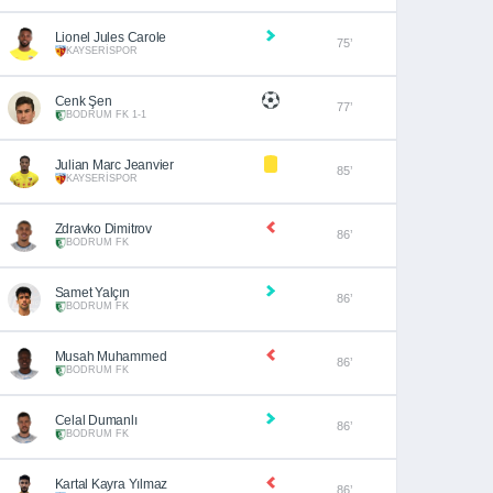
Lionel Jules Carole
75’
KAYSERİSPOR
Cenk Şen
77’
BODRUM FK 1-1
Julian Marc Jeanvier
85’
KAYSERİSPOR
Zdravko Dimitrov
86’
BODRUM FK
Samet Yalçın
86’
BODRUM FK
Musah Muhammed
86’
BODRUM FK
Celal Dumanlı
86’
BODRUM FK
Kartal Kayra Yılmaz
86’