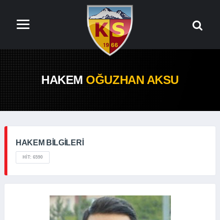
HAKEM
OĞUZHAN AKSU
HAKEM BILGILERI
HIT: 6590