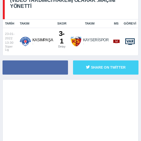
(VIDEO YARDIMCI HAKEM) OLARAK .MAÇINI
YÖNETTI
TARIH
TAKIM
SKOR
TAKIM
MS
GÖREVI
3-
23-01-
2022
1
KASIMPAŞA
KAYSERİSPOR
_M_
13:30
-
-
Süper
Detay
Lig
SHARE ON TWITTER