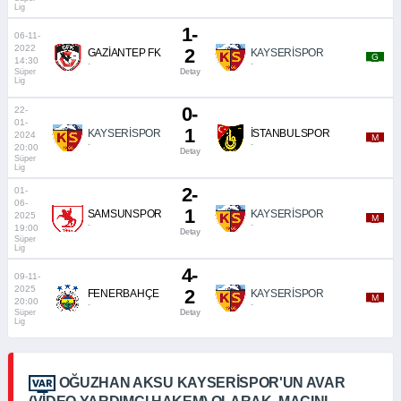
Lig
1-
06-11-
2022
2
GAZİANTEP FK
KAYSERİSPOR
_G_
14:30
-
-
Süper
Detay
Lig
0-
22-
01-
1
KAYSERİSPOR
İSTANBULSPOR
2024
_M_
-
-
20:00
Detay
Süper
Lig
2-
01-
06-
1
SAMSUNSPOR
KAYSERİSPOR
2025
_M_
-
-
19:00
Detay
Süper
Lig
4-
09-11-
2025
2
FENERBAHÇE
KAYSERİSPOR
_M_
20:00
-
-
Süper
Detay
Lig
OĞUZHAN AKSU KAYSERISPOR'UN AVAR