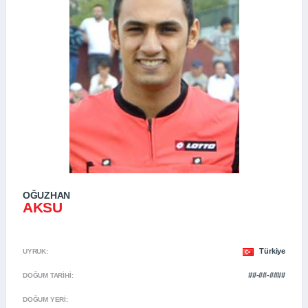
OĞUZHAN
AKSU
Türkiye
UYRUK:
##-##-####
DOĞUM TARIHI:
DOĞUM YERI: