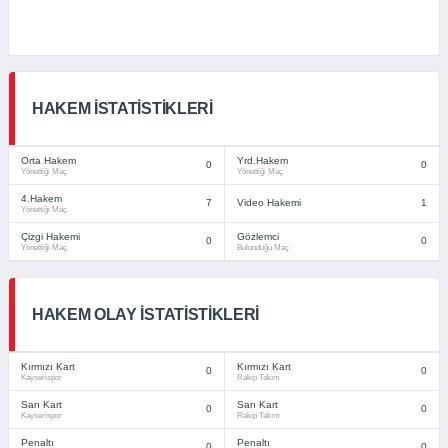
HAKEM İSTATISTIKLERI
Orta Hakem
Yrd.Hakem
0
0
Yönettiği Maç
Yönettiği Maç
4.Hakem
7
Video Hakemi
1
Yönettiği Maç
Çizgi Hakemi
Gözlemci
0
0
Yönettiği Maç
Bulunduğu Maç
HAKEM OLAY İSTATISTIKLERI
Kırmızı Kart
Kırmızı Kart
0
0
Kayserispor
Rakip Takım
Sarı Kart
Sarı Kart
0
0
Kayserispor
Rakip Takım
Penaltı
Penaltı
0
0