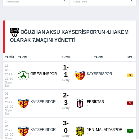
Kayserispor
Rakip Takım
OĞUZHAN AKSU KAYSERISPOR'UN 4.HAKEM
OLARAK 7.MAÇINI YÖNETTI
TARIH
TAKIM
SKOR
TAKIM
MS
1-
26-
09-
1
GİRESUNSPOR
KAYSERİSPOR
2021
_B_
-
-
13:30
Detay
Süper
Lig
2-
01-
05-
3
KAYSERİSPOR
BEŞİKTAŞ
2022
_M_
-
-
16:00
Detay
Süper
Lig
3-
14-
05-
0
KAYSERİSPOR
YENİ MALATYASPOR
2022
_G_
-
-
19:00
Detay
Süper