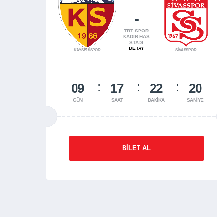
-
TRT SPOR
KADIR HAS
STADI
DETAY
KAYSERİSPOR
SİVASSPOR
09
17
22
20
GÜN
SAAT
DAKIKA
SANIYE
BILET AL