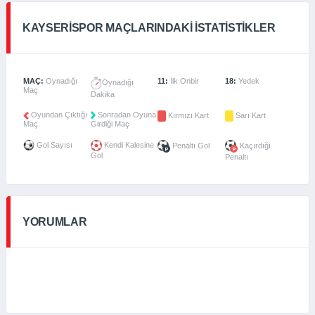
KAYSERISPOR MAÇLARINDAKI İSTATISTIKLER
MAÇ:
Oynadığı
11:
İlk Onbir
18:
Yedek
Oynadığı
Maç
Dakika
Oyundan Çıktığı
Sonradan Oyuna
Kırmızı Kart
Sarı Kart
Maç
Girdiği Maç
Gol Sayısı
Kendi Kalesine
Penaltı Gol
Kaçırdığı
Gol
Penaltı
YORUMLAR