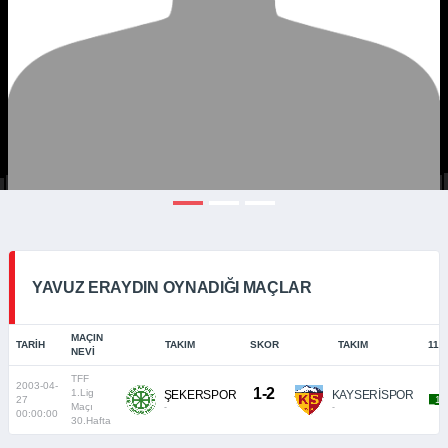
YAVUZ ERAYDIN OYNADIĞI MAÇLAR
MAÇIN
TARIH
TAKIM
SKOR
TAKIM
11/
NEVI
TFF
2003-04-
1-2
1.Lig
ŞEKERSPOR
KAYSERİSPOR
27
_11
Maçı
-
-
00:00:00
30.Hafta