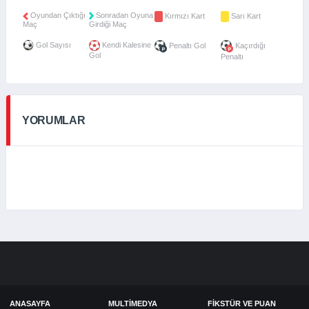
Oyundan Çıktığı
Sonradan Oyuna
Kırmızı Kart
Sarı Kart
Maç
Girdiği Maç
Gol Sayısı
Kendi Kalesine
Penaltı Gol
Kaçırdığı
Gol
Penaltı
YORUMLAR
ANASAYFA
MULTIMEDYA
FIKSTÜR VE PUAN