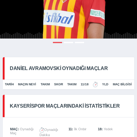
DANIEL AVRAMOVSKI OYNADIĞI MAÇLAR
TARIH
MAÇIN NEVI
TAKIM
SKOR
TAKIM
11/18
YLD
MAÇ BILGISI
KAYSERISPOR MAÇLARINDAKI İSTATISTIKLER
MAÇ:
Oynadığı
11:
İlk Onbir
18:
Yedek
Oynadığı
Maç
Dakika