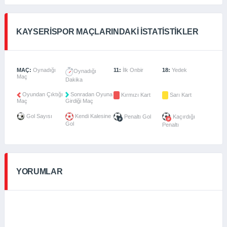
KAYSERISPOR MAÇLARINDAKI İSTATISTIKLER
MAÇ:
Oynadığı
11:
İlk Onbir
18:
Yedek
Oynadığı
Maç
Dakika
Oyundan Çıktığı
Sonradan Oyuna
Kırmızı Kart
Sarı Kart
Maç
Girdiği Maç
Gol Sayısı
Kendi Kalesine
Penaltı Gol
Kaçırdığı
Gol
Penaltı
YORUMLAR