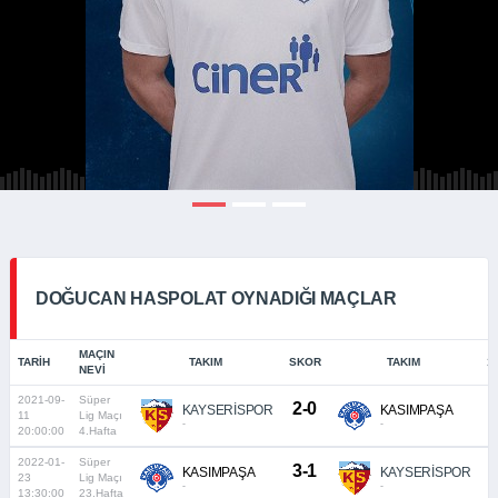
DOĞUCAN HASPOLAT OYNADIĞI MAÇLAR
MAÇIN
TARIH
TAKIM
SKOR
TAKIM
11
NEVI
2021-09-
Süper
2-0
KAYSERİSPOR
KASIMPAŞA
11
Lig Maçı
_
-
-
20:00:00
4.Hafta
2022-01-
Süper
3-1
KASIMPAŞA
KAYSERİSPOR
23
Lig Maçı
_
-
-
13:30:00
23.Hafta