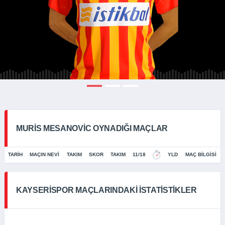
MURIS MESANOVIC OYNADIĞI MAÇLAR
TARIH
MAÇIN NEVI
TAKIM
SKOR
TAKIM
11/18
YLD
MAÇ BILGISI
KAYSERISPOR MAÇLARINDAKI İSTATISTIKLER