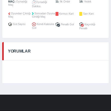
MAÇ:
Oynadığı
11:
İlk Onbir
18:
Yedek
Oynadığı
Maç
Dakika
Oyundan Çıktığı
Sonradan Oyuna
Kırmızı Kart
Sarı Kart
Maç
Girdiği Maç
Gol Sayısı
Kendi Kalesine
Penaltı Gol
Kaçırdığı
Gol
Penaltı
YORUMLAR