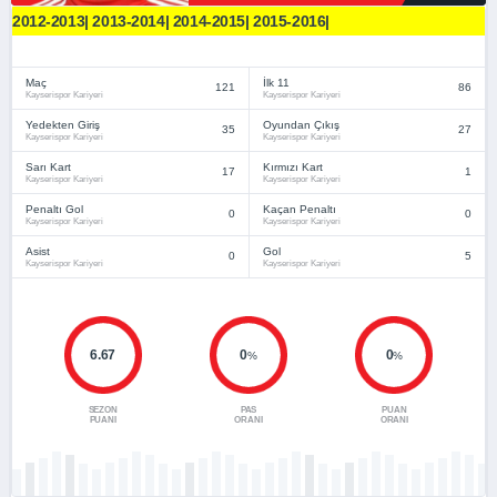
2012-2013| 2013-2014| 2014-2015| 2015-2016|
Maç
İlk 11
121
86
Kayserispor Kariyeri
Kayserispor Kariyeri
Yedekten Giriş
Oyundan Çıkış
35
27
Kayserispor Kariyeri
Kayserispor Kariyeri
Sarı Kart
Kırmızı Kart
17
1
Kayserispor Kariyeri
Kayserispor Kariyeri
Penaltı Gol
Kaçan Penaltı
0
0
Kayserispor Kariyeri
Kayserispor Kariyeri
Asist
Gol
0
5
Kayserispor Kariyeri
Kayserispor Kariyeri
6.67
0
0
%
%
SEZON
PAS
PUAN
PUANI
ORANI
ORANI