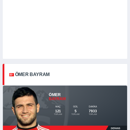
ÖMER BAYRAM
ÖMER
BAYRAM
MAÇ
GOL
DAKIKA
121
5
7933
TOPLAM
TOPLAM
TOPLAM
DEFANS