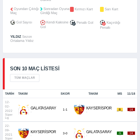
Oyundan Çıktığı
Sonradan Oyuna
Kırmızı Kart
Sarı Kart
Maç
Girdiği Maç
Gol Sayısı
Kendi Kalesine
Penaltı Gol
Kaçırdığı
Gol
Penaltı
YILDIZ
Sezon
Ortalama Yıldız
SON 10 MAÇ LISTESI
TÜM MAÇLAR
TARIH
TAKIM
SKOR
TAKIM
MS
11/18
12-
02-
GALATASARAY
KAYSERİSPOR
1-1
_B_
_18_
2022
-
-
Süper
Lig
22-
09-
KAYSERİSPOR
GALATASARAY
3-0
_G_
_18_
2021
-
-
Süper