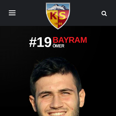
#19
BAYRAM
ÖMER