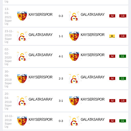
Lig
13-
03-
KAYSERİSPOR
GALATASARAY
0-3
_M_
_18_
2021
-
-
Süper
Lig
23-11-
GALATASARAY
KAYSERİSPOR
2020
1-1
_B_
_18_
-
-
Süper
Lig
02-
02-
GALATASARAY
KAYSERİSPOR
4-1
_M_
_11_
2020
-
-
Süper
Lig
30-
08-
KAYSERİSPOR
GALATASARAY
2-3
_M_
_11_
2019
-
-
Süper
Lig
20-
04-
GALATASARAY
KAYSERİSPOR
3-1
_M_
_18_
2019
-
-
Süper
Lig
10-11-
KAYSERİSPOR
GALATASARAY
2018
0-3
_M_
_11_
-
-
Süper
Lig