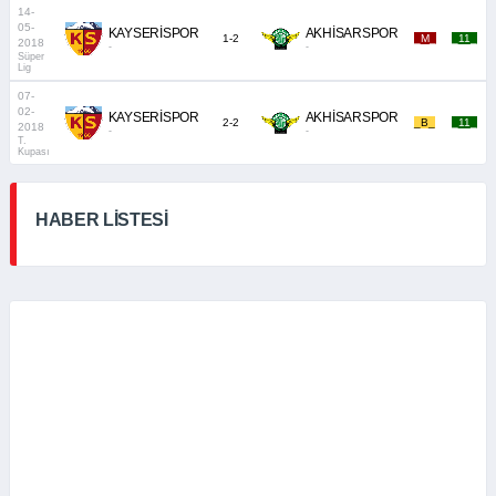
14-
05-
KAYSERİSPOR
AKHİSARSPOR
1-2
_M_
_11_
2018
-
-
Süper
Lig
07-
02-
KAYSERİSPOR
AKHİSARSPOR
2-2
_B_
_11_
2018
-
-
T.
Kupası
HABER LİSTESİ