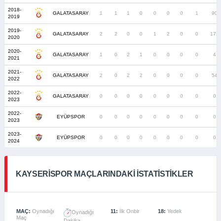
2018-
GALATASARAY
1
1
1
0
0
0
0
1
90
2019
2019-
GALATASARAY
2
2
0
0
1
2
0
0
172
2020
2020-
GALATASARAY
1
0
2
1
0
0
0
0
4
2021
2021-
GALATASARAY
2
0
2
2
0
0
0
0
54
2022
2022-
GALATASARAY
0
0
0
0
0
0
0
0
0
2023
2022-
EYÜPSPOR
0
0
0
0
0
0
0
0
0
2023
2023-
EYÜPSPOR
0
0
0
0
0
0
0
0
0
2024
KAYSERISPOR MAÇLARINDAKI İSTATISTIKLER
MAÇ:
Oynadığı
11:
İlk Onbir
18:
Yedek
Oynadığı
Maç
Dakika