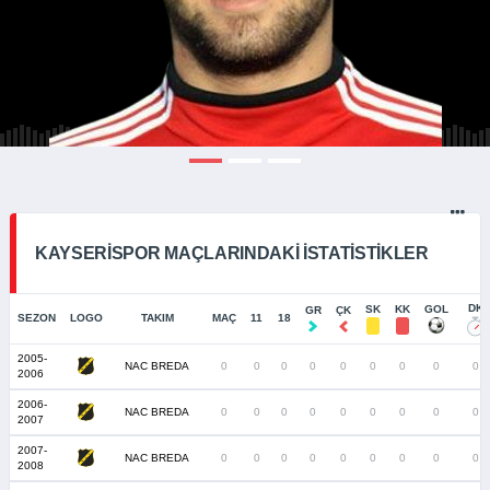
KAYSERISPOR MAÇLARINDAKI İSTATISTIKLER
DK
SK
KK
GOL
GR
ÇK
SEZON
LOGO
TAKIM
MAÇ
11
18
2005-
NAC BREDA
0
0
0
0
0
0
0
0
0
2006
2006-
NAC BREDA
0
0
0
0
0
0
0
0
0
2007
2007-
NAC BREDA
0
0
0
0
0
0
0
0
0
2008