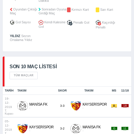
Dakika
Oyundan Çıktığı
Sonradan Oyuna
Kırmızı Kart
Sarı Kart
Maç
Girdiği Maç
Gol Sayısı
Kendi Kalesine
Penaltı Gol
Kaçırdığı
Gol
Penaltı
YILDIZ
Sezon
Ortalama Yıldız
SON 10 MAÇ LISTESI
TÜM MAÇLAR
TARIH
TAKIM
SKOR
TAKIM
MS
11/18
19-
12-
MANİSA FK
KAYSERİSPOR
3-3
_B_
_18_
2019
-
-
T.
Kupası
05-
12-
KAYSERİSPOR
MANİSA FK
3-2
_G_
_11_
2019
-
-
T.