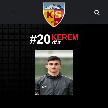
#20
KEREM
YIĞIT