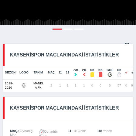
KAYSERISPOR MAÇLARINDAKI İSTATISTIKLER
SK
KK
GOL
DK
GR
ÇK
SEZON
LOGO
TAKIM
MAÇ
11
18
2019-
MANİS
2
1
1
1
1
0
0
0
57
0
0
2020
A FK
KAYSERISPOR MAÇLARINDAKI İSTATISTIKLER
MAÇ:
Oynadığı
11:
İlk Onbir
18:
Yedek
Oynadığı
Maç