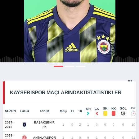
KAYSERISPOR MAÇLARINDAKI İSTATISTIKLER
DK
SK
KK
GOL
GR
ÇK
SEZON
LOGO
TAKIM
MAÇ
11
18
2017-
BAŞAKŞEHİR
1
0
2
1
0
0
0
0
10
2018
FK
2018-
ANTALYASPOR
1
1
0
0
1
0
0
0
61