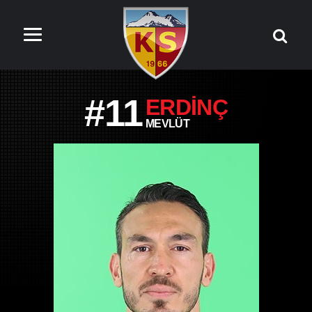
#11
ERDINÇ
MEVLÜT