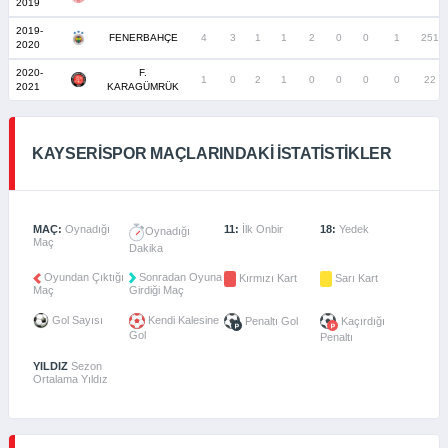
2019
2019-
FENERBAHÇE
4
3
1
1
2
0
0
1
251
2020
2020-
F.
1
0
2
1
0
0
0
0
22
2021
KARAGÜMRÜK
KAYSERISPOR MAÇLARINDAKI İSTATISTIKLER
MAÇ:
Oynadığı
11:
İlk Onbir
18:
Yedek
Oynadığı
Maç
Dakika
Oyundan Çıktığı
Sonradan Oyuna
Kırmızı Kart
Sarı Kart
Maç
Girdiği Maç
Gol Sayısı
Kendi Kalesine
Penaltı Gol
Kaçırdığı
Gol
Penaltı
YILDIZ
Sezon
Ortalama Yıldız