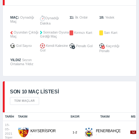
MAÇ:
Oynadığı
11:
İlk Onbir
18:
Yedek
Oynadığı
Maç
Dakika
Oyundan Çıktığı
Sonradan Oyuna
Kırmızı Kart
Sarı Kart
Maç
Girdiği Maç
Gol Sayısı
Kendi Kalesine
Penaltı Gol
Kaçırdığı
Gol
Penaltı
YILDIZ
Sezon
Ortalama Yıldız
SON 10 MAÇ LISTESI
TÜM MAÇLAR
TARIH
TAKIM
SKOR
TAKIM
MS
15-
05-
KAYSERİSPOR
FENERBAHÇE
1-2
_M_
2021
-
-
Süper