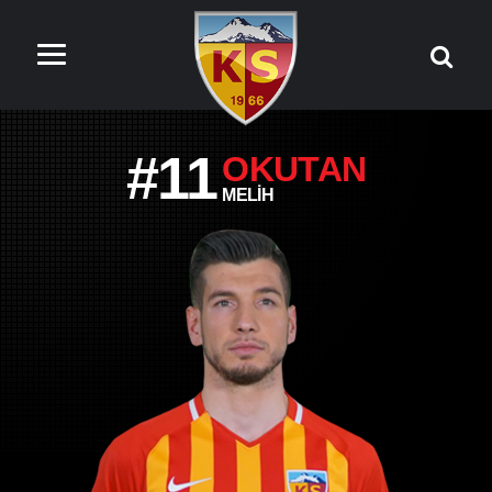
#11
OKUTAN
MELIH