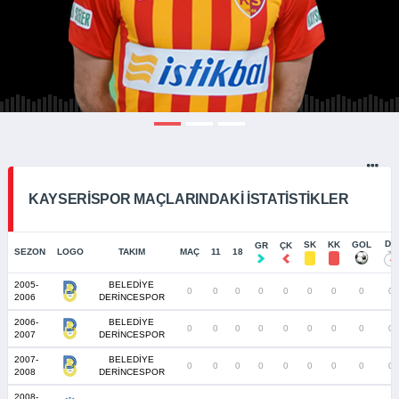
KAYSERISPOR MAÇLARINDAKI İSTATISTIKLER
DK
SK
KK
GOL
GR
ÇK
SEZON
LOGO
TAKIM
MAÇ
11
18
2005-
BELEDİYE
0
0
0
0
0
0
0
0
0
2006
DERİNCESPOR
2006-
BELEDİYE
0
0
0
0
0
0
0
0
0
2007
DERİNCESPOR
2007-
BELEDİYE
0
0
0
0
0
0
0
0
0
2008
DERİNCESPOR
2008-