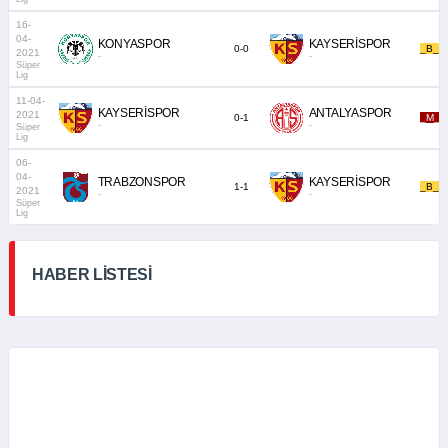
16-
04-
KONYASPOR
KAYSERİSPOR
0-0
_B_
2021
-
-
Süper
Lig
11-04-
KAYSERİSPOR
ANTALYASPOR
2021
0-1
_M_
-
-
Süper
Lig
06-
04-
TRABZONSPOR
KAYSERİSPOR
1-1
_B_
2021
-
-
Süper
Lig
HABER LİSTESİ