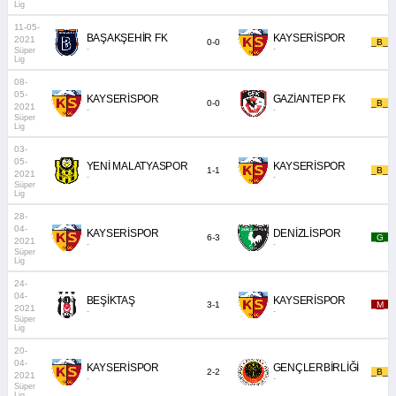
Lig
11-05-
BAŞAKŞEHİR FK
KAYSERİSPOR
2021
0-0
_B_
-
-
Süper
Lig
08-
05-
KAYSERİSPOR
GAZİANTEP FK
0-0
_B_
2021
-
-
Süper
Lig
03-
05-
YENİ MALATYASPOR
KAYSERİSPOR
1-1
_B_
2021
-
-
Süper
Lig
28-
04-
KAYSERİSPOR
DENİZLİSPOR
6-3
_G_
2021
-
-
Süper
Lig
24-
04-
BEŞİKTAŞ
KAYSERİSPOR
3-1
_M_
2021
-
-
Süper
Lig
20-
04-
KAYSERİSPOR
GENÇLERBİRLİĞİ
2-2
_B_
2021
-
-
Süper
Lig