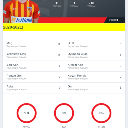
11
1
218
TOPLAM
TOPLAM
TOPLAM
FORVET
2020-2021|
Maç
İlk 11
11
0
Kayserispor Kariyeri
Kayserispor Kariyeri
Yedekten Giriş
Oyundan Çıkış
11
1
Kayserispor Kariyeri
Kayserispor Kariyeri
Sarı Kart
Kırmızı Kart
1
0
Kayserispor Kariyeri
Kayserispor Kariyeri
Penaltı Gol
Kaçan Penaltı
0
0
Kayserispor Kariyeri
Kayserispor Kariyeri
Asist
Gol
0
1
Kayserispor Kariyeri
Kayserispor Kariyeri
5.8
0
0
%
%
SEZON
PAS
PUAN