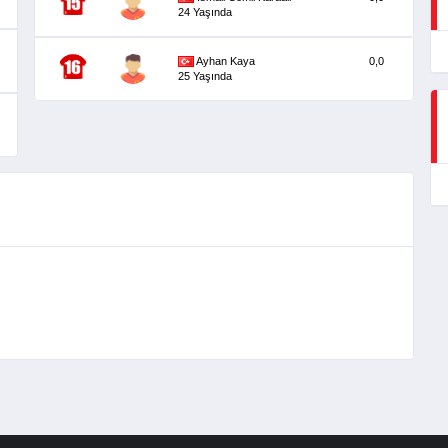
24 Yaşında
Ayhan Kaya
0,0
25 Yaşında