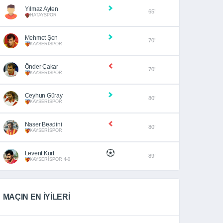
Yılmaz Ayten
65’
HATAYSPOR
Mehmet Şen
70’
KAYSERİSPOR
Önder Çakar
70’
KAYSERİSPOR
Ceyhun Güray
80’
KAYSERİSPOR
Naser Beadini
80’
KAYSERİSPOR
Levent Kurt
89’
KAYSERİSPOR 4-0
MAÇIN EN İYİLERİ