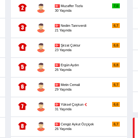
Muzaffer Tozlu
7,0
30 Yaşında
Nedim Tanrıverdi
6,7
21 Yaşında
Şirzat Çoktur
6,6
23 Yaşında
Ergün Aydın
6,8
26 Yaşında
Metin Cemali
6,7
29 Yaşında
Yüksel Çoşkun
6,6
31 Yaşında
Cengiz Aykut Özçiçek
6,7
26 Yaşında