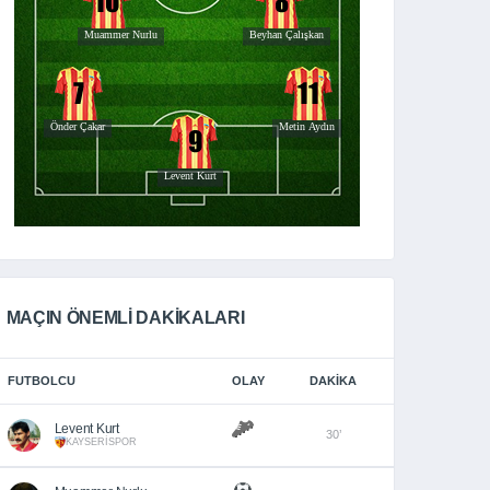
MAÇIN ÖNEMLİ DAKİKALARI
FUTBOLCU
OLAY
DAKIKA
Levent Kurt
30’
KAYSERİSPOR