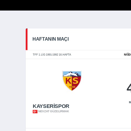
HAFTANIN MAÇI
TFF 1.LIG 1991-1992 16.HAFTA
NIĞD
M
KAYSERİSPOR
NEVZAT GÜZELIRMAK