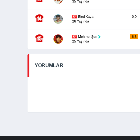
35 Yaşında
Birol Kaya
0,0
26 Yaşında
Mehmet Şen
6,8
25 Yaşında
YORUMLAR