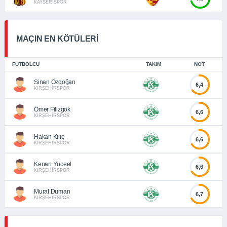
KAYSERİSPOR
MAÇIN EN KÖTÜLERİ
FUTBOLCU
TAKIM
NOT
Sinan Özdoğan
6,4
KIRŞEHİRSPOR
Ömer Filizgök
6,6
KIRŞEHİRSPOR
Hakan Kılıç
6,6
KIRŞEHİRSPOR
Kenan Yüceel
6,6
KIRŞEHİRSPOR
Murat Duman
6,7
KIRŞEHİRSPOR