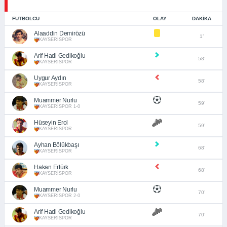
FUTBOLCU
OLAY
DAKIKA
Alaaddin Demirözü
1’
KAYSERİSPOR
Arif Hadi Gedikoğlu
58’
KAYSERİSPOR
Uygur Aydın
58’
KAYSERİSPOR
Muammer Nurlu
59’
KAYSERİSPOR 1-0
Hüseyin Erol
59’
KAYSERİSPOR
Ayhan Bölükbaşı
68’
KAYSERİSPOR
Hakan Ertürk
68’
KAYSERİSPOR
Muammer Nurlu
70’
KAYSERİSPOR 2-0
Arif Hadi Gedikoğlu
70’
KAYSERİSPOR