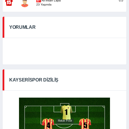
Ali İhsan Lapa
0,0
23 Yaşında
YORUMLAR
KAYSERISPOR DIZILIŞ