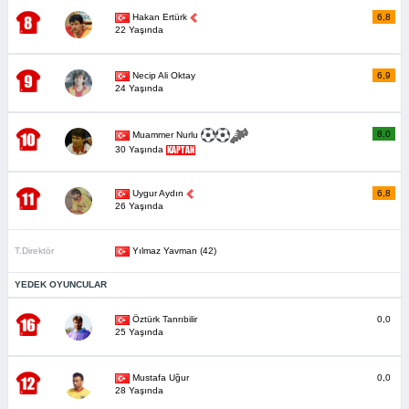
Hakan Ertürk
6,8
22 Yaşında
Necip Ali Oktay
6,9
24 Yaşında
8,0
Muammer Nurlu
30 Yaşında
Uygur Aydın
6,8
26 Yaşında
T.Direktör
Yılmaz Yavman (42)
YEDEK OYUNCULAR
Öztürk Tanrıbilir
0,0
25 Yaşında
Mustafa Uğur
0,0
28 Yaşında