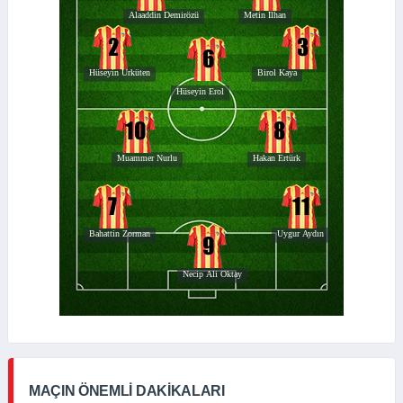
MAÇIN ÖNEMLİ DAKİKALARI