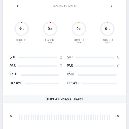
0
KAÇAN PENALTI
0
0
0
0
0
%
%
%
%
İSABETLI
İSABETLI
İSABETLI
İSABETLI
ŞUT
PAS
ŞUT
PAS
ŞUT
()
ŞUT
()
PAS
()
PAS
()
FAUL
FAUL
OFSAYT
OFSAYT
TOPLA OYNAMA ORANI
%
%