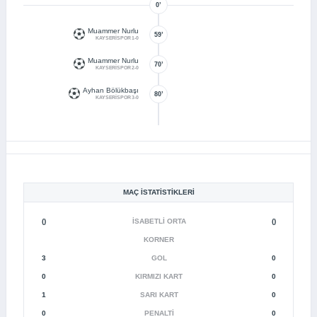
0’
Muammer Nurlu
59’
KAYSERİSPOR 1-0
Muammer Nurlu
70’
KAYSERİSPOR 2-0
Ayhan Bölükbaşı
80’
KAYSERİSPOR 3-0
MAÇ İSTATISTIKLERI
()
İSABETLI ORTA
()
KORNER
3
GOL
0
0
KIRMIZI KART
0
1
SARI KART
0
0
PENALTI
0