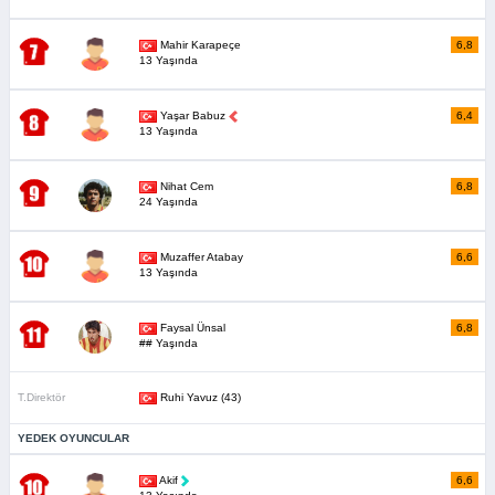
Mahir Karapeçe
6,8
13 Yaşında
Yaşar Babuz
6,4
13 Yaşında
Nihat Cem
6,8
24 Yaşında
Muzaffer Atabay
6,6
13 Yaşında
Faysal Ünsal
6,8
## Yaşında
T.Direktör
Ruhi Yavuz (43)
YEDEK OYUNCULAR
Akif
6,6