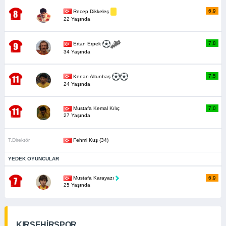
6,9
Recep Dikkeleş
22 Yaşında
7,8
Ertan Erpek
34 Yaşında
7,5
Kenan Altunbaş
24 Yaşında
Mustafa Kemal Kılıç
7,0
27 Yaşında
T.Direktör
Fehmi Kuş (34)
YEDEK OYUNCULAR
Mustafa Karayazı
6,9
25 Yaşında
KIRŞEHİRSPOR