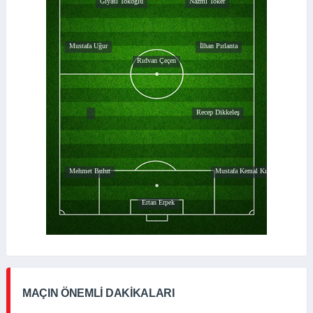
MAÇIN ÖNEMLİ DAKİKALARI