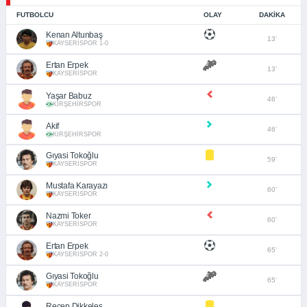
FUTBOLCU
OLAY
DAKIKA
Kenan Altunbaş
13’
KAYSERİSPOR 1-0
Ertan Erpek
13’
KAYSERİSPOR
Yaşar Babuz
46’
KIRŞEHİRSPOR
Akif
46’
KIRŞEHİRSPOR
Gıyasi Tokoğlu
59’
KAYSERİSPOR
Mustafa Karayazı
60’
KAYSERİSPOR
Nazmi Toker
60’
KAYSERİSPOR
Ertan Erpek
65’
KAYSERİSPOR 2-0
Gıyasi Tokoğlu
65’
KAYSERİSPOR
Recep Dikkeleş