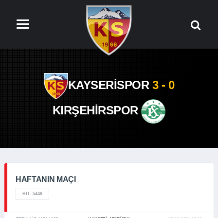
KAYSERİSPOR
3 - 0
KIRŞEHİRSPOR
HAFTANIN MAÇI
HIT: 5448