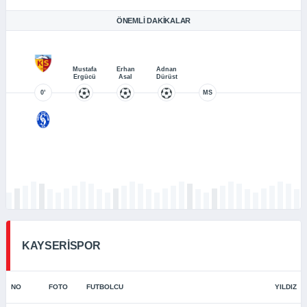
ÖNEMLI DAKIKALAR
Mustafa
Erhan
Adnan
Ergücü
Asal
Dürüst
0’
MS
KAYSERİSPOR
NO
FOTO
FUTBOLCU
YILDIZ