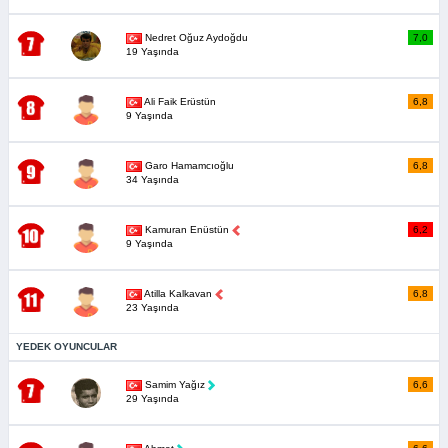
Nedret Oğuz Aydoğdu
7,0
19 Yaşında
Ali Faik Erüstün
6,8
9 Yaşında
Garo Hamamcıoğlu
6,8
34 Yaşında
Kamuran Enüstün
6,2
9 Yaşında
Atilla Kalkavan
6,8
23 Yaşında
YEDEK OYUNCULAR
Samim Yağız
6,6
29 Yaşında