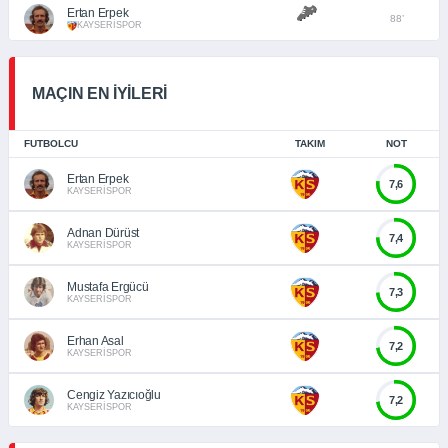
Ertan Erpek
88’
KAYSERİSPOR
MAÇIN EN İYİLERİ
FUTBOLCU
TAKIM
NOT
Ertan Erpek
7,6
KAYSERİSPOR
Adnan Dürüst
7,4
KAYSERİSPOR
Mustafa Ergücü
7,3
KAYSERİSPOR
Erhan Asal
7,2
KAYSERİSPOR
Cengiz Yazıcıoğlu
7,2
KAYSERİSPOR