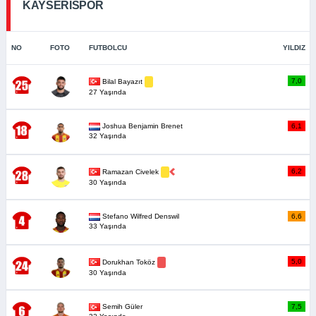
KAYSERİSPOR
NO
FOTO
FUTBOLCU
YILDIZ
7,0
Bilal Bayazıt
27 Yaşında
Joshua Benjamin Brenet
6,1
32 Yaşında
6,2
Ramazan Civelek
30 Yaşında
Stefano Wilfred Denswil
6,6
33 Yaşında
5,0
Dorukhan Toköz
30 Yaşında
Semih Güler
7,5