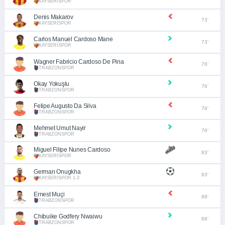
KAYSERİSPOR
Denis Makarov
73’
KAYSERİSPOR
Carlos Manuel Cardoso Mane
73’
KAYSERİSPOR
Wagner Fabricio Cardoso De Pina
76’
TRABZONSPOR
Okay Yokuşlu
76’
TRABZONSPOR
Felipe Augusto Da Silva
76’
TRABZONSPOR
Mehmet Umut Nayir
76’
TRABZONSPOR
Miguel Filipe Nunes Cardoso
83’
KAYSERİSPOR
German Onugkha
83’
KAYSERİSPOR 1-3
Ernest Muçi
88’
TRABZONSPOR
Chibuike Godfery Nwaiwu
88’
TRABZONSPOR