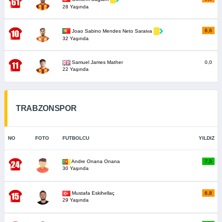
28 Yaşında
6,6
Joao Sabino Mendes Neto Saraiva
32 Yaşında
Samuel James Mather
0,0
22 Yaşında
TRABZONSPOR
NO
FOTO
FUTBOLCU
YILDIZ
Andre Onana Onana
7,5
30 Yaşında
Mustafa Eskihellaç
6,8
29 Yaşında