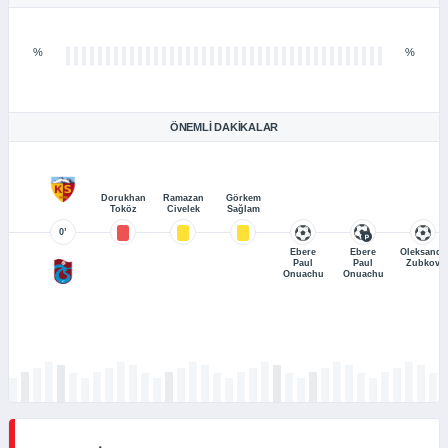
%
%
ÖNEMLI DAKIKALAR
Dorukhan
Ramazan
Görkem
Toköz
Civelek
Sağlam
0’
Ebere
Ebere
Oleksandr
Paul
Paul
Zubkov
Onuachu
Onuachu