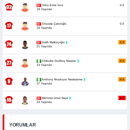
Taha Emre İnce
0,0
19 Yaşında
Onuralp Çakıroğlu
0,0
19 Yaşında
Salih Malkoçoğlu
6,6
21 Yaşında
Chibuike Godfery Nwaiwu
6,6
23 Yaşında
Anthony Nnaduzor Nwakaeme
6,6
37 Yaşında
Mehmet Umut Nayir
6,2
33 Yaşında
YORUMLAR