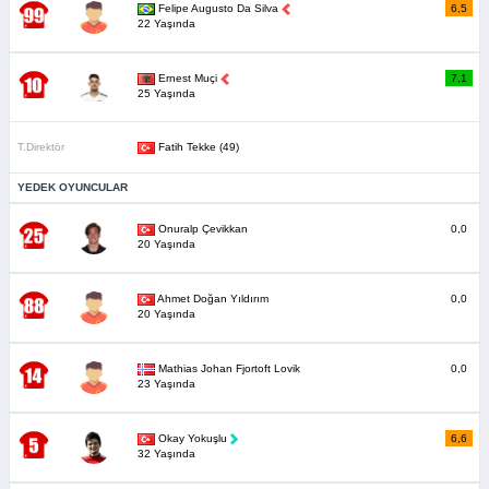
Felipe Augusto Da Silva
6,5
22 Yaşında
Ernest Muçi
7,1
25 Yaşında
T.Direktör
Fatih Tekke (49)
YEDEK OYUNCULAR
Onuralp Çevikkan
0,0
20 Yaşında
Ahmet Doğan Yıldırım
0,0
20 Yaşında
Mathias Johan Fjortoft Lovik
0,0
23 Yaşında
Okay Yokuşlu
6,6
32 Yaşında