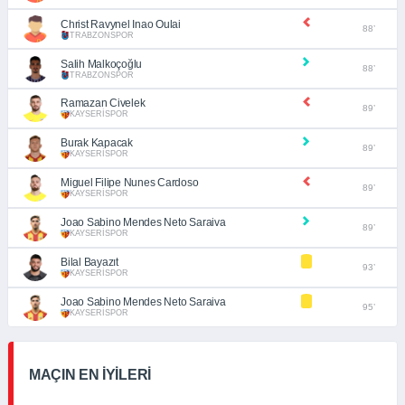
Christ Ravynel Inao Oulai
88’
TRABZONSPOR
Salih Malkoçoğlu
88’
TRABZONSPOR
Ramazan Civelek
89’
KAYSERİSPOR
Burak Kapacak
89’
KAYSERİSPOR
Miguel Filipe Nunes Cardoso
89’
KAYSERİSPOR
Joao Sabino Mendes Neto Saraiva
89’
KAYSERİSPOR
Bilal Bayazıt
93’
KAYSERİSPOR
Joao Sabino Mendes Neto Saraiva
95’
KAYSERİSPOR
MAÇIN EN İYİLERİ