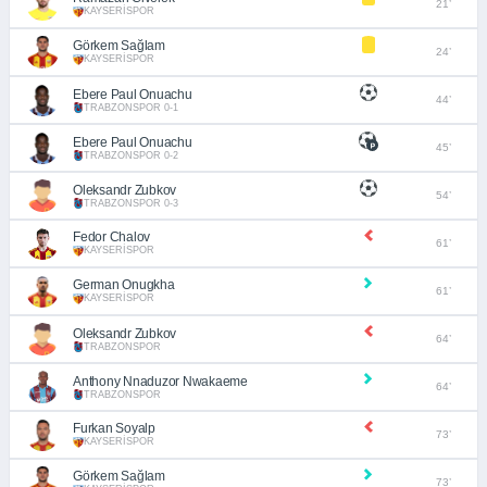
21’
KAYSERİSPOR
Görkem Sağlam
24’
KAYSERİSPOR
Ebere Paul Onuachu
44’
TRABZONSPOR 0-1
Ebere Paul Onuachu
45’
TRABZONSPOR 0-2
Oleksandr Zubkov
54’
TRABZONSPOR 0-3
Fedor Chalov
61’
KAYSERİSPOR
German Onugkha
61’
KAYSERİSPOR
Oleksandr Zubkov
64’
TRABZONSPOR
Anthony Nnaduzor Nwakaeme
64’
TRABZONSPOR
Furkan Soyalp
73’
KAYSERİSPOR
Görkem Sağlam
73’