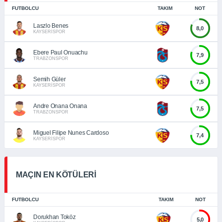
FUTBOLCU
TAKIM
NOT
Laszlo Benes
8,0
KAYSERİSPOR
Ebere Paul Onuachu
7,9
TRABZONSPOR
Semih Güler
7,5
KAYSERİSPOR
Andre Onana Onana
7,5
TRABZONSPOR
Miguel Filipe Nunes Cardoso
7,4
KAYSERİSPOR
MAÇIN EN KÖTÜLERİ
FUTBOLCU
TAKIM
NOT
Dorukhan Toköz
5,0