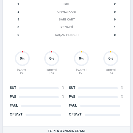
1
GOL
2
1
KIRMIZI KART
0
4
SARI KART
0
0
PENALTI
1
0
KAÇAN PENALTI
0
0
0
0
0
%
%
%
%
İSABETLI
İSABETLI
İSABETLI
İSABETLI
ŞUT
PAS
ŞUT
PAS
ŞUT
()
ŞUT
()
PAS
()
PAS
()
FAUL
FAUL
OFSAYT
OFSAYT
TOPLA OYNAMA ORANI