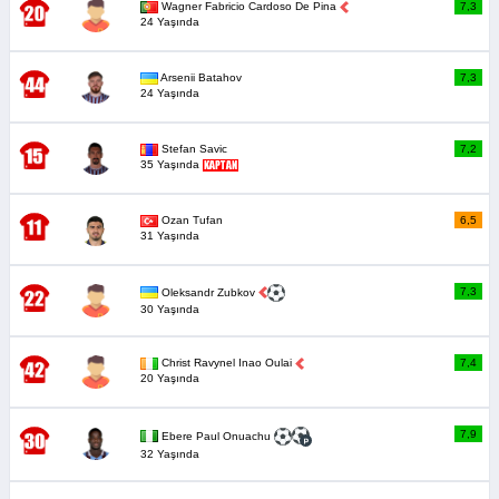
Wagner Fabricio Cardoso De Pina
7,3
24 Yaşında
Arsenii Batahov
7,3
24 Yaşında
Stefan Savic
7,2
35 Yaşında
Ozan Tufan
6,5
31 Yaşında
7,3
Oleksandr Zubkov
30 Yaşında
Christ Ravynel Inao Oulai
7,4
20 Yaşında
7,9
Ebere Paul Onuachu
32 Yaşında