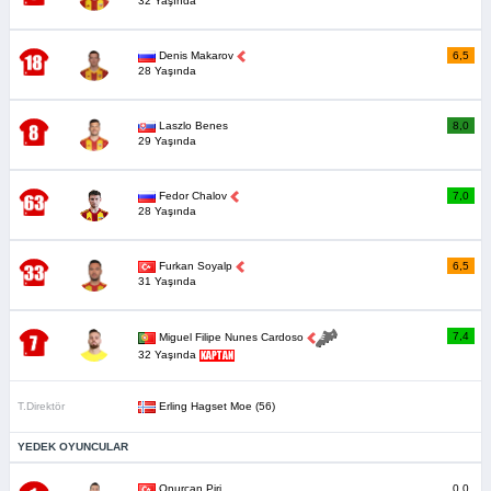
32 Yaşında
Denis Makarov
6,5
28 Yaşında
Laszlo Benes
8,0
29 Yaşında
Fedor Chalov
7,0
28 Yaşında
Furkan Soyalp
6,5
31 Yaşında
7,4
Miguel Filipe Nunes Cardoso
32 Yaşında
T.Direktör
Erling Hagset Moe (56)
YEDEK OYUNCULAR
Onurcan Piri
0,0