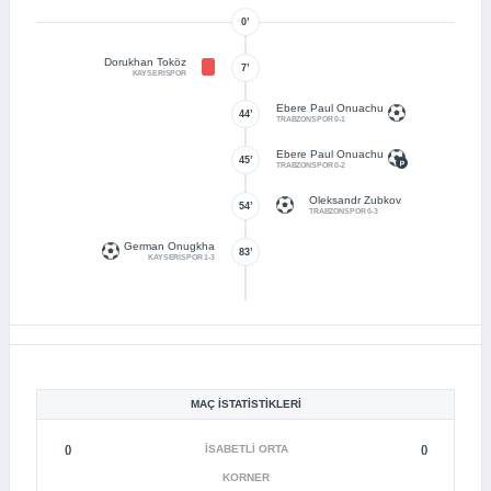
0’
Dorukhan Toköz
7’
KAYSERİSPOR
Ebere Paul Onuachu
44’
TRABZONSPOR 0-1
Ebere Paul Onuachu
45’
TRABZONSPOR 0-2
Oleksandr Zubkov
54’
TRABZONSPOR 0-3
German Onugkha
83’
KAYSERİSPOR 1-3
MAÇ İSTATISTIKLERI
()
İSABETLI ORTA
()
KORNER