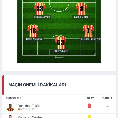
MAÇIN ÖNEMLİ DAKİKALARI
FUTBOLCU
OLAY
DAKIKA
Dorukhan Toköz
7’
KAYSERİSPOR
Ramazan Civelek