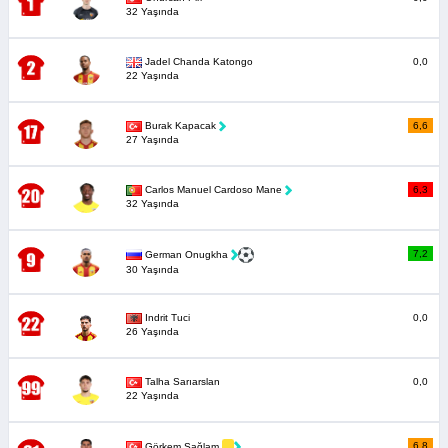
32 Yaşında
Jadel Chanda Katongo
0,0
22 Yaşında
Burak Kapacak
6,6
27 Yaşında
Carlos Manuel Cardoso Mane
6,3
32 Yaşında
7,2
German Onugkha
30 Yaşında
Indrit Tuci
0,0
26 Yaşında
Talha Sarıarslan
0,0
22 Yaşında
6,8
Görkem Sağlam