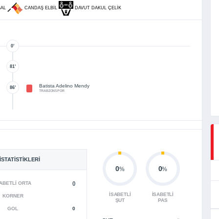
SAL
CANDAŞ ELBIL
DAVUT DAKUL ÇELIK
0’
81’
Batista Adelino Mendy
86’
TRABZONSPOR
İSTATISTIKLERI
0
0
%
%
ABETLI ORTA
()
İSABETLI
İSABETLI
KORNER
ŞUT
PAS
GOL
0