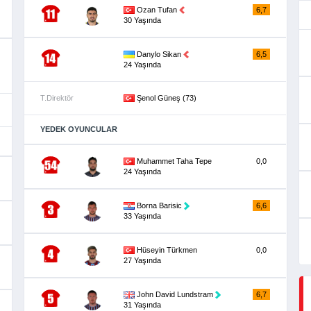
Ozan Tufan
6,7
30 Yaşında
Danylo Sikan
6,5
24 Yaşında
T.Direktör
Şenol Güneş (73)
YEDEK OYUNCULAR
Muhammet Taha Tepe
0,0
24 Yaşında
Borna Barisic
6,6
33 Yaşında
Hüseyin Türkmen
0,0
27 Yaşında
John David Lundstram
6,7
31 Yaşında