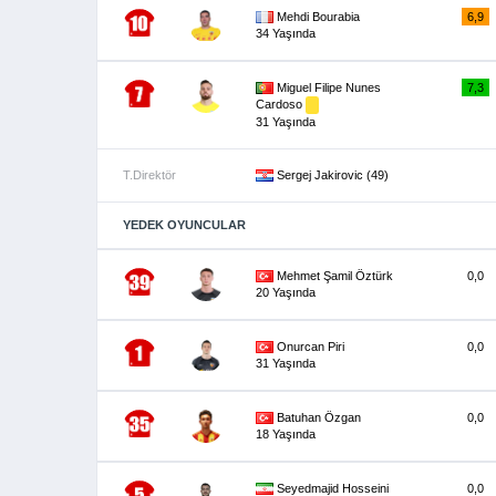
Mehdi Bourabia
6,9
34 Yaşında
Miguel Filipe Nunes
7,3
Cardoso
31 Yaşında
T.Direktör
Sergej Jakirovic (49)
YEDEK OYUNCULAR
Mehmet Şamil Öztürk
0,0
20 Yaşında
Onurcan Piri
0,0
31 Yaşında
Batuhan Özgan
0,0
18 Yaşında
Seyedmajid Hosseini
0,0