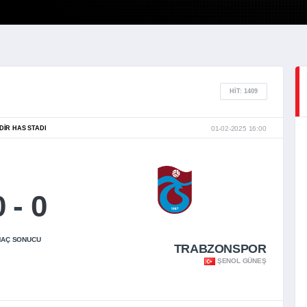
HIT: 1409
DIR HAS STADI
01-02-2025 16:00
0
-
0
AÇ SONUCU
TRABZONSPOR
ŞENOL GÜNEŞ