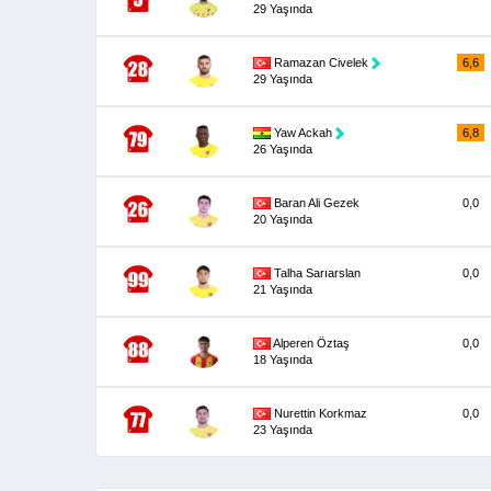
29 Yaşında
Ramazan Civelek
6,6
29 Yaşında
Yaw Ackah
6,8
26 Yaşında
Baran Ali Gezek
0,0
20 Yaşında
Talha Sarıarslan
0,0
21 Yaşında
Alperen Öztaş
0,0
18 Yaşında
Nurettin Korkmaz
0,0
23 Yaşında