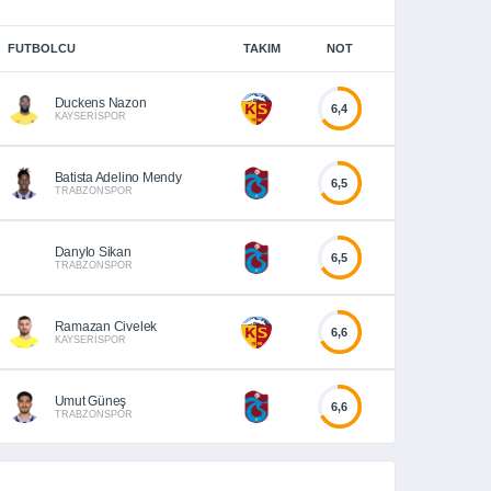
FUTBOLCU
TAKIM
NOT
Duckens Nazon
6,4
KAYSERİSPOR
Batista Adelino Mendy
6,5
TRABZONSPOR
Danylo Sikan
6,5
TRABZONSPOR
Ramazan Civelek
6,6
KAYSERİSPOR
Umut Güneş
6,6
TRABZONSPOR