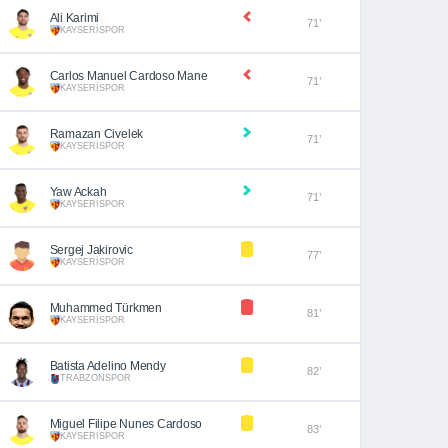
Ali Karimi
71’
KAYSERİSPOR
Carlos Manuel Cardoso Mane
71’
KAYSERİSPOR
Ramazan Civelek
71’
KAYSERİSPOR
Yaw Ackah
71’
KAYSERİSPOR
Sergej Jakirovic
77’
KAYSERİSPOR
Muhammed Türkmen
81’
KAYSERİSPOR
Batista Adelino Mendy
82’
TRABZONSPOR
Miguel Filipe Nunes Cardoso
83’
KAYSERİSPOR