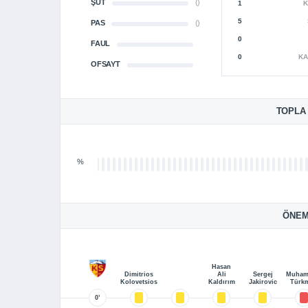
ŞUT
()
1
K
5
PAS
()
0
FAUL
0
KA
OFSAYT
TOPLA
%
ÖNEM
Hasan
Dimitrios
Ali
Sergej
Muha
Kolovetsios
Kaldırım
Jakirovic
Türk
0’