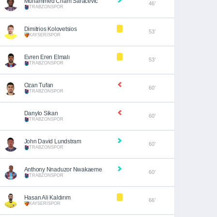
Muhammed Cham Saracevic
46’
TRABZONSPOR
Dimitrios Kolovetsios
53’
KAYSERİSPOR
Evren Eren Elmalı
53’
TRABZONSPOR
Ozan Tufan
60’
TRABZONSPOR
Danylo Sikan
60’
TRABZONSPOR
John David Lundstram
60’
TRABZONSPOR
Anthony Nnaduzor Nwakaeme
60’
TRABZONSPOR
Hasan Ali Kaldırım
66’
KAYSERİSPOR