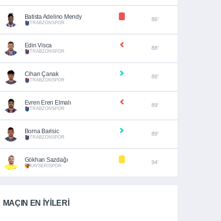
Batista Adelino Mendy
86’
TRABZONSPOR
Edin Visca
88’
TRABZONSPOR
Cihan Çanak
88’
TRABZONSPOR
Evren Eren Elmalı
89’
TRABZONSPOR
Borna Barisic
89’
TRABZONSPOR
Gökhan Sazdağı
94’
KAYSERİSPOR
MAÇIN EN İYİLERİ