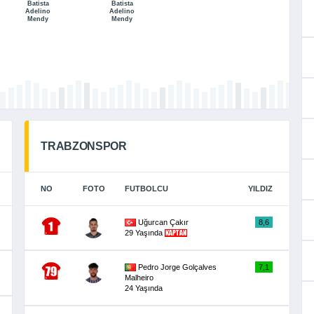
Batista
Batista
Adelino
Adelino
Mendy
Mendy
TRABZONSPOR
NO
FOTO
FUTBOLCU
YILDIZ
Uğurcan Çakır
8,6
29 Yaşında
Pedro Jorge Golçalves
7,1
Malheiro
24 Yaşında