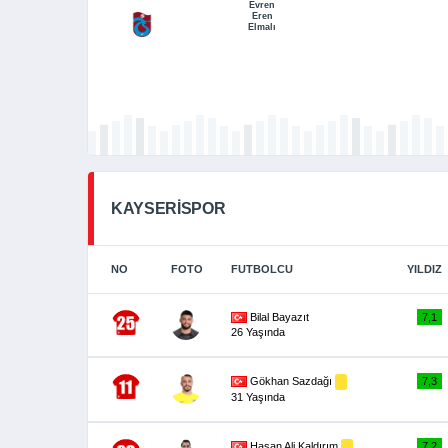
Evren
Eren
Elmalı
KAYSERİSPOR
NO
FOTO
FUTBOLCU
YILDIZ
Bilal Bayazıt
7,1
26 Yaşında
Gökhan Sazdağı
7,3
31 Yaşında
Hasan Ali Kaldırım
7,2