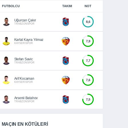
FUTBOLCU
TAKIM
NOT
Uğurcan Çakır
8,6
TRABZONSPOR
Kartal Kayra Yılmaz
7,9
KAYSERİSPOR
Stefan Savic
7,7
TRABZONSPOR
Arif Kocaman
7,6
KAYSERİSPOR
Arsenii Batahov
7,5
TRABZONSPOR
MAÇIN EN KÖTÜLERİ