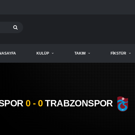
NASAYFA
KULÜP
TAKIM
FIKSTÜR
İSPOR
0 - 0
TRABZONSPOR