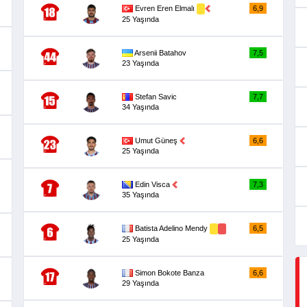
Evren Eren Elmalı
6,9
25 Yaşında
Arsenii Batahov
7,5
23 Yaşında
Stefan Savic
7,7
34 Yaşında
Umut Güneş
6,6
25 Yaşında
Edin Visca
7,3
35 Yaşında
Batista Adelino Mendy
6,5
25 Yaşında
Simon Bokote Banza
6,6
29 Yaşında