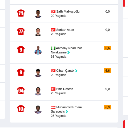
Salih Malkoçoğlu
0,0
20 Yaşında
Serkan Asan
0,0
26 Yaşında
Anthony Nnaduzor
6,6
Nwakaeme
36 Yaşında
Cihan Çanak
6,6
20 Yaşında
Enis Destan
0,0
23 Yaşında
Muhammed Cham
6,9
Saracevic
25 Yaşında