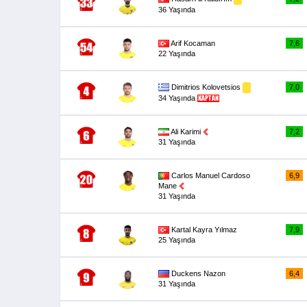
36 Yaşında
Arif Kocaman
7,6
22 Yaşında
Dimitrios Kolovetsios
7,0
34 Yaşında
Ali Karimi
7,2
31 Yaşında
Carlos Manuel Cardoso
6,9
Mane
31 Yaşında
Kartal Kayra Yılmaz
7,9
25 Yaşında
Duckens Nazon
6,4
31 Yaşında