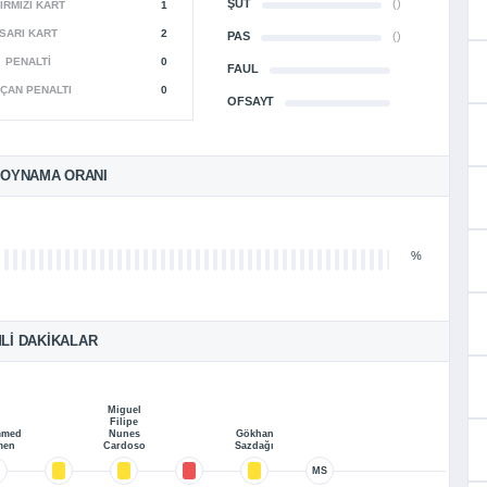
ŞUT
()
IRMIZI KART
1
SARI KART
2
PAS
()
PENALTI
0
FAUL
ÇAN PENALTI
0
OFSAYT
 OYNAMA ORANI
%
LI DAKIKALAR
Miguel
Filipe
mmed
Nunes
Gökhan
men
Cardoso
Sazdağı
MS