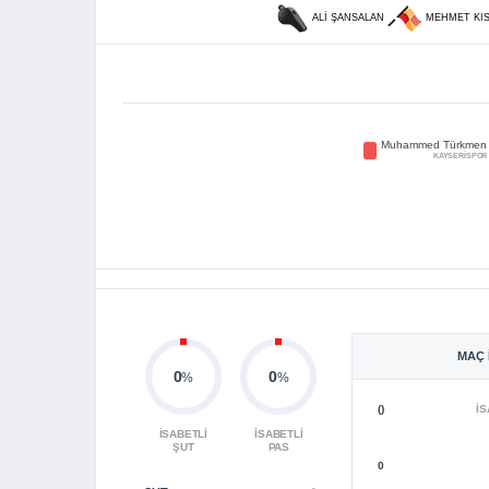
ALI ŞANSALAN
MEHMET KI
Muhammed Türkmen
KAYSERİSPOR
MAÇ 
0
0
%
%
()
İS
İSABETLI
İSABETLI
ŞUT
PAS
0