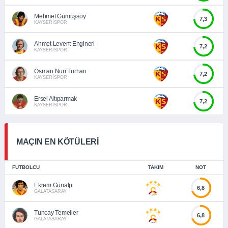
Mehmet Gümüşsoy
7,3
KAYSERİSPOR
Ahmet Levent Engineri
7,2
KAYSERİSPOR
Osman Nuri Turhan
7,2
KAYSERİSPOR
Ersel Altıparmak
7,2
KAYSERİSPOR
MAÇIN EN KÖTÜLERİ
FUTBOLCU
TAKIM
NOT
Ekrem Günalp
6,8
GALATASARAY
Tuncay Temeller
6,8
GALATASARAY