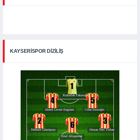
KAYSERISPOR DIZILIŞ