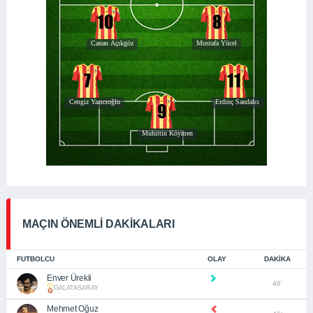
MAÇIN ÖNEMLİ DAKİKALARI
FUTBOLCU
OLAY
DAKIKA
Enver Ürekli
46’
GALATASARAY
Mehmet Oğuz