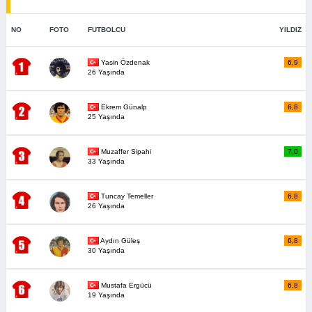
NO
FOTO
FUTBOLCU
YILDIZ
Yasin Özdenak
6,9
26 Yaşında
Ekrem Günalp
6,8
25 Yaşında
Muzaffer Sipahi
7,0
33 Yaşında
Tuncay Temeller
6,8
26 Yaşında
Aydın Güleş
6,8
30 Yaşında
Mustafa Ergücü
6,8
19 Yaşında