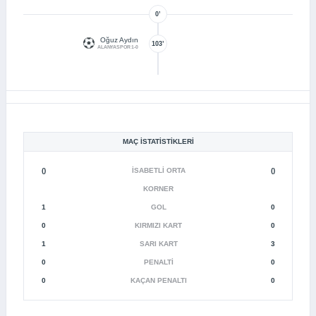
0’
Oğuz Aydın
103’
ALANYASPOR 1-0
MAÇ İSTATISTIKLERI
()
İSABETLI ORTA
()
KORNER
1
GOL
0
0
KIRMIZI KART
0
1
SARI KART
3
0
PENALTI
0
0
KAÇAN PENALTI
0