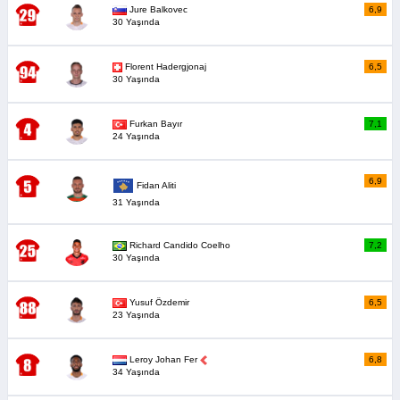
Jure Balkovec
6,9
30 Yaşında
Florent Hadergjonaj
6,5
30 Yaşında
Furkan Bayır
7,1
24 Yaşında
6,9
Fidan Aliti
31 Yaşında
Richard Candido Coelho
7,2
30 Yaşında
Yusuf Özdemir
6,5
23 Yaşında
Leroy Johan Fer
6,8
34 Yaşında