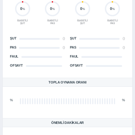
0
0
0
0
%
%
%
%
İSABETLI
İSABETLI
İSABETLI
İSABETLI
ŞUT
PAS
ŞUT
PAS
ŞUT
()
ŞUT
()
PAS
()
PAS
()
FAUL
FAUL
OFSAYT
OFSAYT
TOPLA OYNAMA ORANI
%
%
ÖNEMLI DAKIKALAR