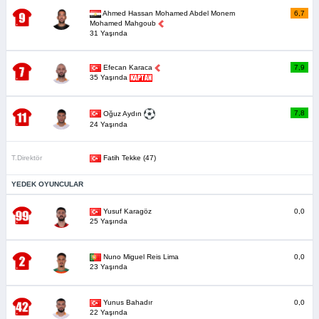
Ahmed Hassan Mohamed Abdel Monem
6,7
Mohamed Mahgoub
31 Yaşında
Efecan Karaca
7,9
35 Yaşında
7,8
Oğuz Aydın
24 Yaşında
T.Direktör
Fatih Tekke (47)
YEDEK OYUNCULAR
Yusuf Karagöz
0,0
25 Yaşında
Nuno Miguel Reis Lima
0,0
23 Yaşında
Yunus Bahadır
0,0
22 Yaşında