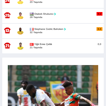
20 Yaşında
Otabek Shukurov
6,2
28 Yaşında
Stephane Cedric Bahoken
6,6
32 Yaşında
Yiğit Emre Çeltik
0,0
21 Yaşında