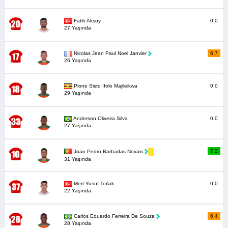
Fatih Aksoy
0,0
27 Yaşında
Nicolas Jean Paul Noel Janvier
6,7
26 Yaşında
Pione Sisto Ifolo Majileikwa
0,0
29 Yaşında
Anderson Oliveira Silva
0,0
27 Yaşında
7,2
Joao Pedro Barbadas Novais
31 Yaşında
Mert Yusuf Torlak
0,0
22 Yaşında
Carlos Eduardo Ferreira De Souza
6,4
28 Yaşında