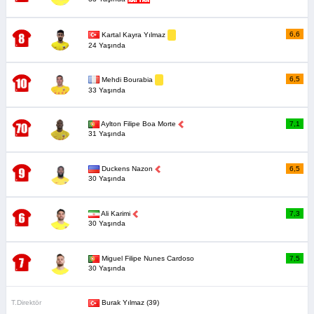
6,6
Kartal Kayra Yılmaz
24 Yaşında
6,5
Mehdi Bourabia
33 Yaşında
Aylton Filipe Boa Morte
7,1
31 Yaşında
Duckens Nazon
6,5
30 Yaşında
Ali Karimi
7,3
30 Yaşında
Miguel Filipe Nunes Cardoso
7,5
30 Yaşında
T.Direktör
Burak Yılmaz (39)