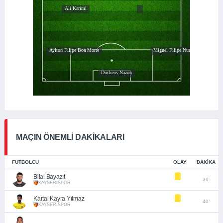
MAÇIN ÖNEMLİ DAKİKALARI
FUTBOLCU
OLAY
DAKIKA
Bilal Bayazıt
36’
KAYSERİSPOR
Kartal Kayra Yılmaz
40’
KAYSERİSPOR