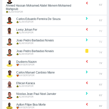
63’
Ahmed Hassan Mohamed Abdel Monem Mohamed
Mahgoub
ALANYASPOR
Carlos Eduardo Ferreira De Souza
63’
ALANYASPOR
Leroy Johan Fer
71’
ALANYASPOR
Joao Pedro Barbadas Novais
71’
ALANYASPOR
Joao Pedro Barbadas Novais
74’
ALANYASPOR
Duckens Nazon
79’
KAYSERİSPOR
Carlos Manuel Cardoso Mane
79’
KAYSERİSPOR
Efecan Karaca
83’
ALANYASPOR
Nicolas Jean Paul Noel Janvier
83’
ALANYASPOR
Aylton Filipe Boa Morte
89’
KAYSERİSPOR