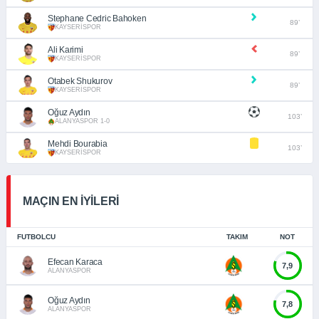
Stephane Cedric Bahoken
89’
KAYSERİSPOR
Ali Karimi
89’
KAYSERİSPOR
Otabek Shukurov
89’
KAYSERİSPOR
Oğuz Aydın
103’
ALANYASPOR 1-0
Mehdi Bourabia
103’
KAYSERİSPOR
MAÇIN EN İYİLERİ
FUTBOLCU
TAKIM
NOT
Efecan Karaca
7,9
ALANYASPOR
Oğuz Aydın
7,8
ALANYASPOR