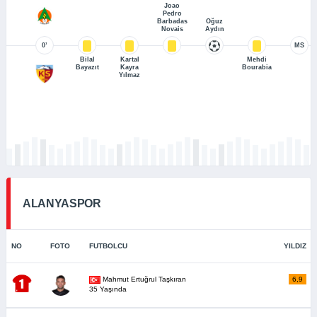
Joao
Pedro
Barbadas
Oğuz
Novais
Aydın
0’
MS
Bilal
Kartal
Mehdi
Bayazıt
Kayra
Bourabia
Yılmaz
ALANYASPOR
NO
FOTO
FUTBOLCU
YILDIZ
Mahmut Ertuğrul Taşkıran
6,9
35 Yaşında