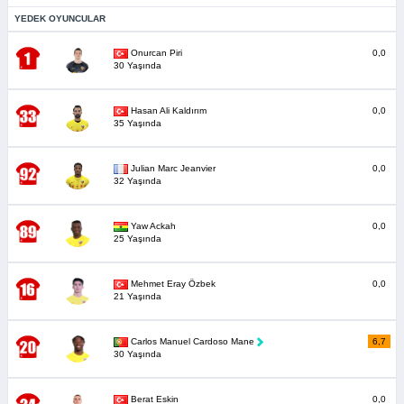
YEDEK OYUNCULAR
Onurcan Piri
0,0
30 Yaşında
Hasan Ali Kaldırım
0,0
35 Yaşında
Julian Marc Jeanvier
0,0
32 Yaşında
Yaw Ackah
0,0
25 Yaşında
Mehmet Eray Özbek
0,0
21 Yaşında
Carlos Manuel Cardoso Mane
6,7
30 Yaşında
Berat Eskin
0,0