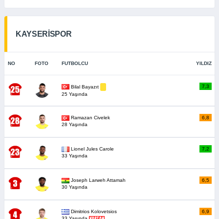
KAYSERİSPOR
NO
FOTO
FUTBOLCU
YILDIZ
7,3
Bilal Bayazıt
25 Yaşında
Ramazan Civelek
6,8
28 Yaşında
Lionel Jules Carole
7,2
33 Yaşında
Joseph Larweh Attamah
6,5
30 Yaşında
Dimitrios Kolovetsios
6,9
33 Yaşında