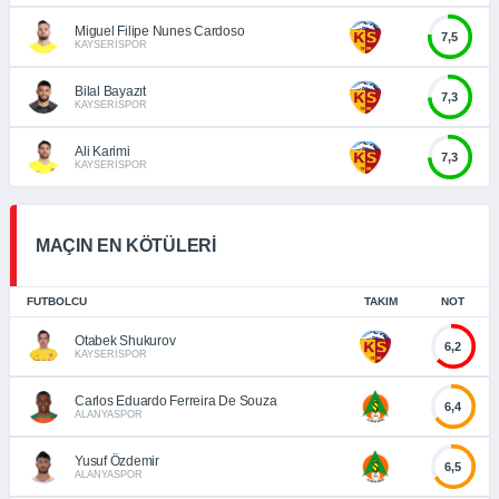
Miguel Filipe Nunes Cardoso
7,5
KAYSERİSPOR
Bilal Bayazıt
7,3
KAYSERİSPOR
Ali Karimi
7,3
KAYSERİSPOR
MAÇIN EN KÖTÜLERİ
FUTBOLCU
TAKIM
NOT
Otabek Shukurov
6,2
KAYSERİSPOR
Carlos Eduardo Ferreira De Souza
6,4
ALANYASPOR
Yusuf Özdemir
6,5
ALANYASPOR