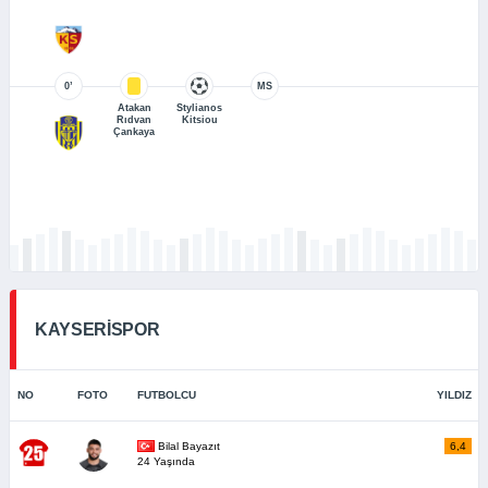
0’
MS
Atakan
Stylianos
Rıdvan
Kitsiou
Çankaya
KAYSERİSPOR
NO
FOTO
FUTBOLCU
YILDIZ
Bilal Bayazıt
6,4
24 Yaşında