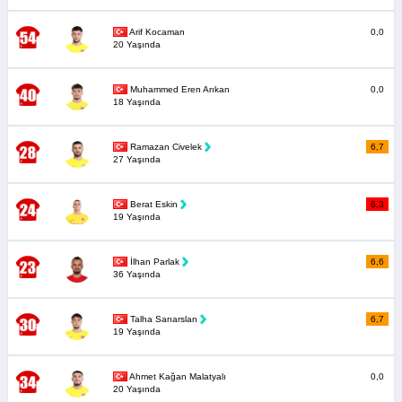
Arif Kocaman
0,0
20 Yaşında
Muhammed Eren Arıkan
0,0
18 Yaşında
Ramazan Civelek
6,7
27 Yaşında
Berat Eskin
6,3
19 Yaşında
İlhan Parlak
6,6
36 Yaşında
Talha Sarıarslan
6,7
19 Yaşında
Ahmet Kağan Malatyalı
0,0
20 Yaşında