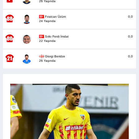
26 Yaşında
Fıratcan Üzüm
0,0
24 Yaşında
Sıtkı Ferdi İmdat
0,0
22 Yaşında
Giorgi Beridze
0,0
26 Yaşında