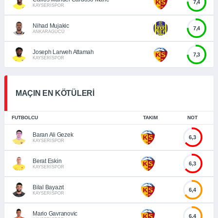
7,4
KAYSERİSPOR
Nihad Mujakic
7,4
ANKARAGÜCÜ
Joseph Larweh Attamah
7,3
KAYSERİSPOR
MAÇIN EN KÖTÜLERİ
FUTBOLCU
TAKIM
NOT
Baran Ali Gezek
6,3
KAYSERİSPOR
Berat Eskin
6,3
KAYSERİSPOR
Bilal Bayazıt
6,4
KAYSERİSPOR
Mario Gavranovic
6,4