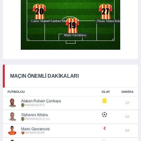
MAÇIN ÖNEMLİ DAKİKALARI
FUTBOLCU
OLAY
DAKIKA
Atakan Rıdvan Çankaya
12’
ANKARAGÜCÜ
Stylianos Kitsiou
24’
ANKARAGÜCÜ 0-1
Mario Gavranovic
63’
KAYSERİSPOR