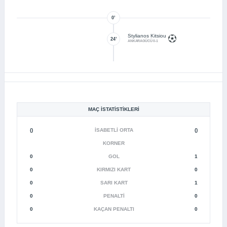
0’
Stylianos Kitsiou
24’
ANKARAGÜCÜ 0-1
MAÇ İSTATISTIKLERI
()
İSABETLI ORTA
()
KORNER
0
GOL
1
0
KIRMIZI KART
0
0
SARI KART
1
0
PENALTI
0
0
KAÇAN PENALTI
0