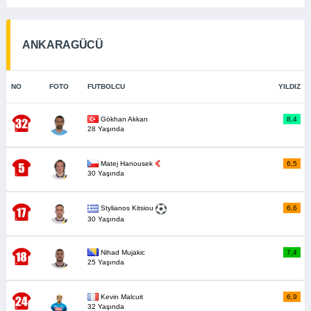
ANKARAGÜCÜ
NO
FOTO
FUTBOLCU
YILDIZ
Gökhan Akkan
8,4
28 Yaşında
Matej Hanousek
6,5
30 Yaşında
6,6
Stylianos Kitsiou
30 Yaşında
Nihad Mujakic
7,4
25 Yaşında
Kevin Malcuit
6,9
32 Yaşında