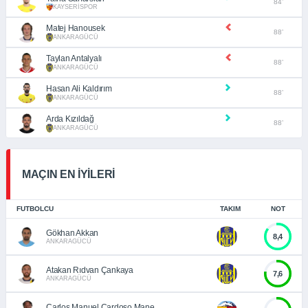
84’
KAYSERİSPOR
Matej Hanousek
88’
ANKARAGÜCÜ
Taylan Antalyalı
88’
ANKARAGÜCÜ
Hasan Ali Kaldırım
88’
ANKARAGÜCÜ
Arda Kızıldağ
88’
ANKARAGÜCÜ
MAÇIN EN İYİLERİ
FUTBOLCU
TAKIM
NOT
Gökhan Akkan
8,4
ANKARAGÜCÜ
Atakan Rıdvan Çankaya
7,6
ANKARAGÜCÜ
Carlos Manuel Cardoso Mane