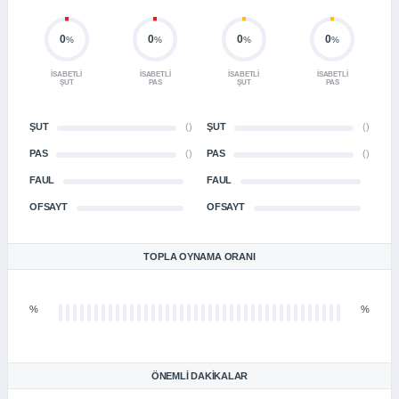
0
0
0
0
%
%
%
%
İSABETLI
İSABETLI
İSABETLI
İSABETLI
ŞUT
PAS
ŞUT
PAS
ŞUT
()
ŞUT
()
PAS
()
PAS
()
FAUL
FAUL
OFSAYT
OFSAYT
TOPLA OYNAMA ORANI
%
%
ÖNEMLI DAKIKALAR