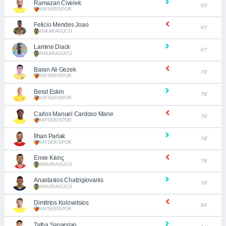
Ramazan Civelek
63’
KAYSERİSPOR
Felicio Mendes Joao
67’
ANKARAGÜCÜ
Lamine Diack
67’
ANKARAGÜCÜ
Baran Ali Gezek
78’
KAYSERİSPOR
Berat Eskin
78’
KAYSERİSPOR
Carlos Manuel Cardoso Mane
78’
KAYSERİSPOR
İlhan Parlak
78’
KAYSERİSPOR
Emre Kılınç
79’
ANKARAGÜCÜ
Anastasios Chatzigiovanis
79’
ANKARAGÜCÜ
Dimitrios Kolovetsios
84’
KAYSERİSPOR
Talha Sarıarslan