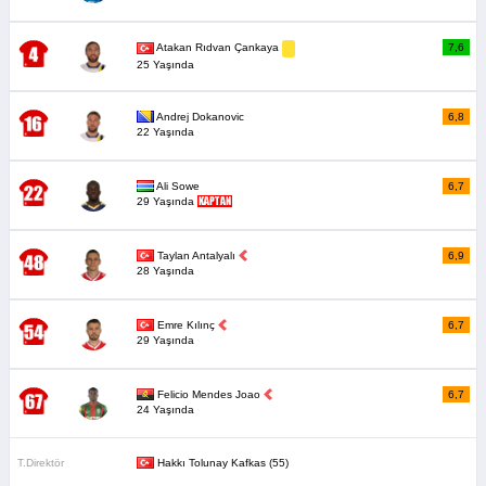
7,6
Atakan Rıdvan Çankaya
25 Yaşında
Andrej Dokanovic
6,8
22 Yaşında
Ali Sowe
6,7
29 Yaşında
Taylan Antalyalı
6,9
28 Yaşında
Emre Kılınç
6,7
29 Yaşında
Felicio Mendes Joao
6,7
24 Yaşında
T.Direktör
Hakkı Tolunay Kafkas (55)