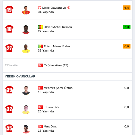
Mario Gavranovic
6,4
34 Yaşında
Oliver Michel Kemen
7,3
27 Yaşında
Thiam Mame Baba
6,6
31 Yaşında
T.Direktör
Çağdaş Atan (43)
YEDEK OYUNCULAR
Mehmet Şamil Öztürk
0,0
18 Yaşında
Ethem Balcı
0,0
20 Yaşında
Mert Dinç
0,0
18 Yaşında