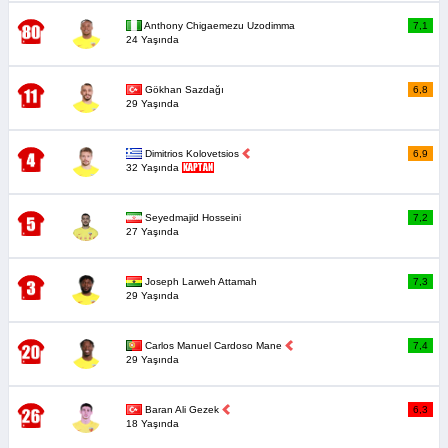
Anthony Chigaemezu Uzodimma
7,1
24 Yaşında
Gökhan Sazdağı
6,8
29 Yaşında
Dimitrios Kolovetsios
6,9
32 Yaşında
Seyedmajid Hosseini
7,2
27 Yaşında
Joseph Larweh Attamah
7,3
29 Yaşında
Carlos Manuel Cardoso Mane
7,4
29 Yaşında
Baran Ali Gezek
6,3
18 Yaşında