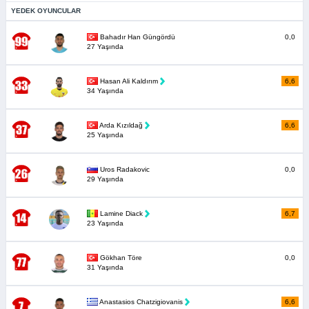
YEDEK OYUNCULAR
Bahadır Han Güngördü
0,0
27 Yaşında
Hasan Ali Kaldırım
6,6
34 Yaşında
Arda Kızıldağ
6,6
25 Yaşında
Uros Radakovic
0,0
29 Yaşında
Lamine Diack
6,7
23 Yaşında
Gökhan Töre
0,0
31 Yaşında
Anastasios Chatzigiovanis
6,6