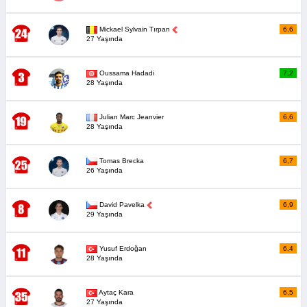
Mickael Sylvain Tırpan
6,6
27 Yaşında
Oussama Hadadi
7,2
28 Yaşında
Julian Marc Jeanvier
6,6
28 Yaşında
Tomas Brecka
6,7
26 Yaşında
David Pavelka
6,9
29 Yaşında
Yusuf Erdoğan
6,4
28 Yaşında
Aytaç Kara
6,5
27 Yaşında