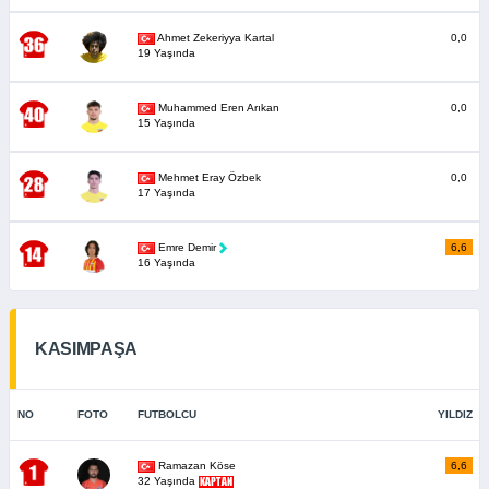
Ahmet Zekeriyya Kartal
0,0
19 Yaşında
Muhammed Eren Arıkan
0,0
15 Yaşında
Mehmet Eray Özbek
0,0
17 Yaşında
Emre Demir
6,6
16 Yaşında
KASIMPAŞA
NO
FOTO
FUTBOLCU
YILDIZ
Ramazan Köse
6,6
32 Yaşında