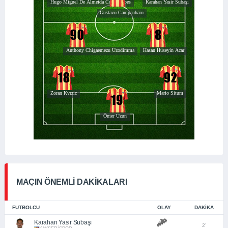
MAÇIN ÖNEMLİ DAKİKALARI
FUTBOLCU
OLAY
DAKIKA
Karahan Yasir Subaşı
2’