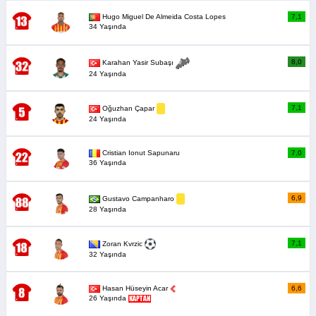
Hugo Miguel De Almeida Costa Lopes
7,1
34 Yaşında
8,0
Karahan Yasir Subaşı
24 Yaşında
7,1
Oğuzhan Çapar
24 Yaşında
Cristian Ionut Sapunaru
7,0
36 Yaşında
6,9
Gustavo Campanharo
28 Yaşında
7,1
Zoran Kvrzic
32 Yaşında
Hasan Hüseyin Acar
6,6
26 Yaşında