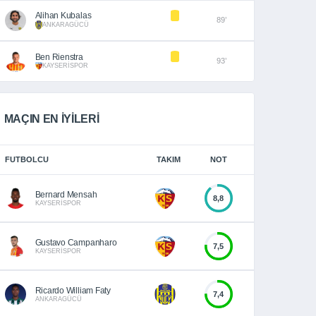
Alihan Kubalas
89’
ANKARAGÜCÜ
Ben Rienstra
93’
KAYSERİSPOR
MAÇIN EN İYİLERİ
FUTBOLCU
TAKIM
NOT
Bernard Mensah
8,8
KAYSERİSPOR
Gustavo Campanharo
7,5
KAYSERİSPOR
Ricardo William Faty
7,4
ANKARAGÜCÜ