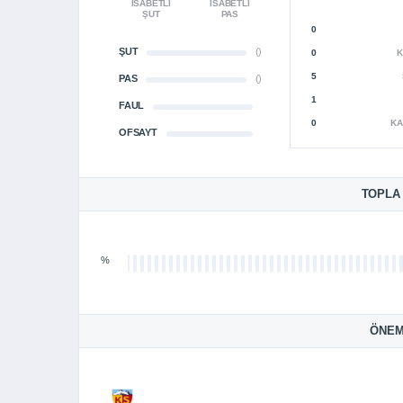
İSABETLI
İSABETLI
ŞUT
PAS
0
ŞUT
()
0
K
5
PAS
()
1
FAUL
0
KA
OFSAYT
TOPLA
%
ÖNEM