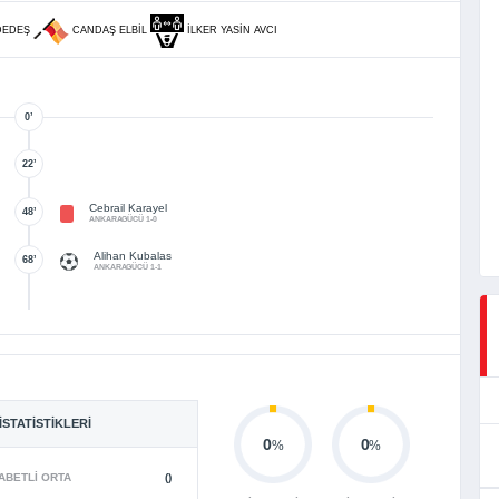
DEDEŞ
CANDAŞ ELBIL
İLKER YASIN AVCI
0’
22’
Cebrail Karayel
48’
ANKARAGÜCÜ 1-0
Alihan Kubalas
68’
ANKARAGÜCÜ 1-1
İSTATISTIKLERI
0
0
%
%
ABETLI ORTA
()