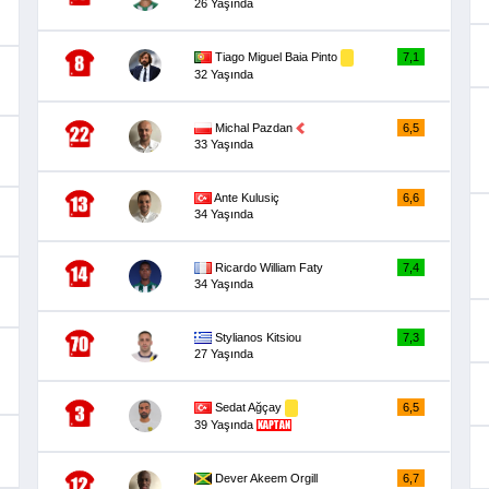
26 Yaşında
Tiago Miguel Baia Pinto
7,1
32 Yaşında
Michal Pazdan
6,5
33 Yaşında
Ante Kulusiç
6,6
34 Yaşında
Ricardo William Faty
7,4
34 Yaşında
Stylianos Kitsiou
7,3
27 Yaşında
Sedat Ağçay
6,5
39 Yaşında
Dever Akeem Orgill
6,7