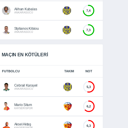
Alihan Kubalas
7,4
ANKARAGÜCÜ
Stylianos Kitsiou
7,3
ANKARAGÜCÜ
MAÇIN EN KÖTÜLERİ
FUTBOLCU
TAKIM
NOT
Cebrail Karayel
5,3
ANKARAGÜCÜ
Mario Situm
6,2
KAYSERİSPOR
Aksel Aktaş
6,3
KAYSERİSPOR