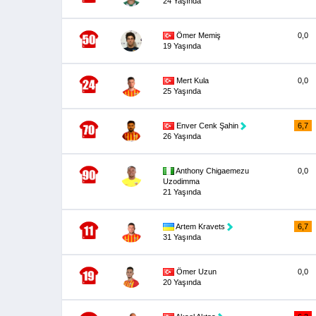
24 Yaşında
Ömer Memiş
0,0
19 Yaşında
Mert Kula
0,0
25 Yaşında
Enver Cenk Şahin
6,7
26 Yaşında
Anthony Chigaemezu
0,0
Uzodimma
21 Yaşında
Artem Kravets
6,7
31 Yaşında
Ömer Uzun
0,0
20 Yaşında