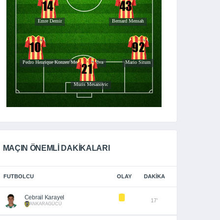
MAÇIN ÖNEMLİ DAKİKALARI
FUTBOLCU
OLAY
DAKIKA
Cebrail Karayel
17’
ANKARAGÜCÜ