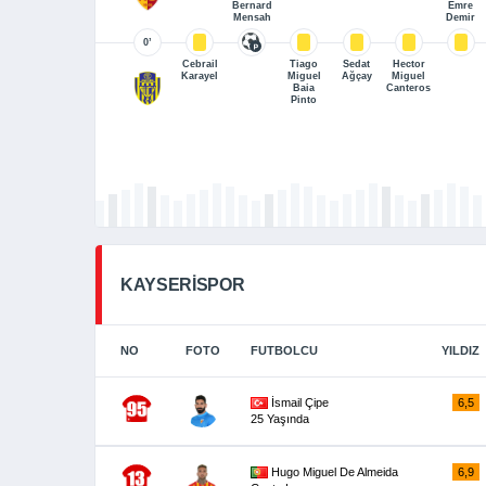
Bernard
Emre
Mensah
Demir
0’
Cebrail
Tiago
Sedat
Hector
Karayel
Miguel
Ağçay
Miguel
Baia
Canteros
Pinto
KAYSERİSPOR
NO
FOTO
FUTBOLCU
YILDIZ
İsmail Çipe
6,5
25 Yaşında
Hugo Miguel De Almeida
6,9