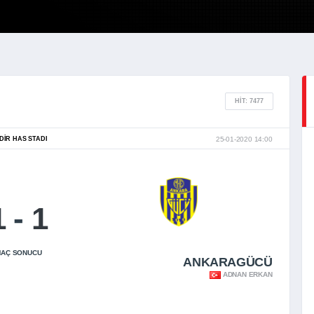
HIT: 7477
DIR HAS STADI
25-01-2020 14:00
1
-
1
AÇ SONUCU
ANKARAGÜCÜ
ADNAN ERKAN