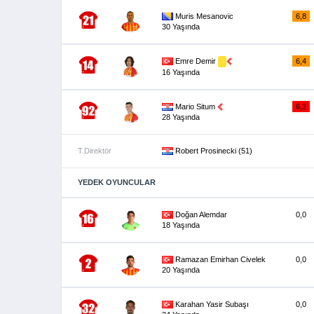
Muris Mesanovic
6,8
30 Yaşında
Emre Demir
6,4
16 Yaşında
Mario Situm
6,2
28 Yaşında
T.Direktör
Robert Prosinecki (51)
YEDEK OYUNCULAR
Doğan Alemdar
0,0
18 Yaşında
Ramazan Emirhan Civelek
0,0
20 Yaşında
Karahan Yasir Subaşı
0,0