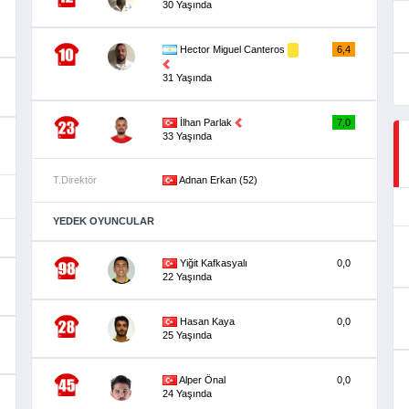
30 Yaşında
Hector Miguel Canteros
6,4
31 Yaşında
İlhan Parlak
7,0
33 Yaşında
T.Direktör
Adnan Erkan (52)
YEDEK OYUNCULAR
Yiğit Kafkasyalı
0,0
22 Yaşında
Hasan Kaya
0,0
25 Yaşında
Alper Önal
0,0
24 Yaşında