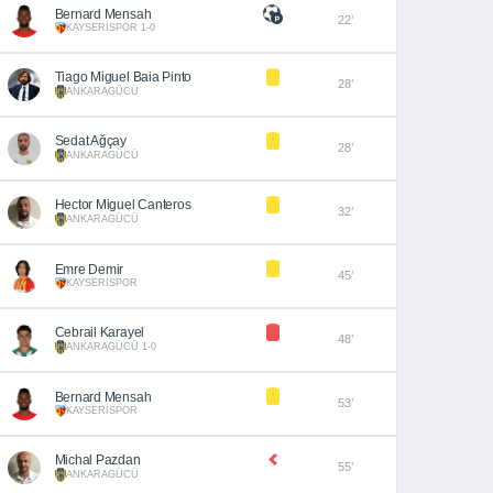
Bernard Mensah
22’
KAYSERİSPOR 1-0
Tiago Miguel Baia Pinto
28’
ANKARAGÜCÜ
Sedat Ağçay
28’
ANKARAGÜCÜ
Hector Miguel Canteros
32’
ANKARAGÜCÜ
Emre Demir
45’
KAYSERİSPOR
Cebrail Karayel
48’
ANKARAGÜCÜ 1-0
Bernard Mensah
53’
KAYSERİSPOR
Michal Pazdan
55’
ANKARAGÜCÜ