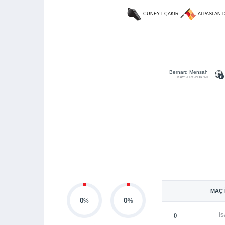
CÜNEYT ÇAKIR
ALPASLAN 
Bernard Mensah
KAYSERİSPOR 1-0
MAÇ 
0
0
%
%
()
İS