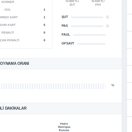
İSABETLI
İSABETLI
KORNER
ŞUT
PAS
GOL
1
ŞUT
()
IRMIZI KART
1
SARI KART
5
PAS
()
PENALTI
0
FAUL
ÇAN PENALTI
0
OFSAYT
 OYNAMA ORANI
%
LI DAKIKALAR
Pedro
Henrique
Konzen