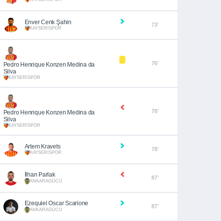
Enver Cenk Şahin
73’
KAYSERİSPOR
76’
Pedro Henrique Konzen Medina da
Silva
KAYSERİSPOR
78’
Pedro Henrique Konzen Medina da
Silva
KAYSERİSPOR
Artem Kravets
78’
KAYSERİSPOR
İlhan Parlak
87’
ANKARAGÜCÜ
Ezequiel Oscar Scarione
87’
ANKARAGÜCÜ