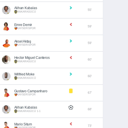
Alihan Kubalas
55’
ANKARAGÜCÜ
Emre Demir
59’
KAYSERİSPOR
Aksel Aktaş
59’
KAYSERİSPOR
Hector Miguel Canteros
60’
ANKARAGÜCÜ
Wilfried Moke
60’
ANKARAGÜCÜ
Gustavo Campanharo
67’
KAYSERİSPOR
Alihan Kubalas
68’
ANKARAGÜCÜ 1-1
Mario Situm
73’
KAYSERİSPOR