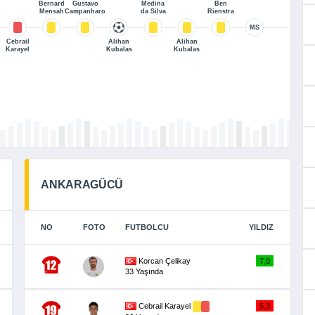
Bernard
Gustavo
Medina
Ben
Mensah
Campanharo
da Silva
Rienstra
MS
Cebrail
Alihan
Alihan
Karayel
Kubalas
Kubalas
ANKARAGÜCÜ
NO
FOTO
FUTBOLCU
YILDIZ
Korcan Çelikay
7,0
33 Yaşında
Cebrail Karayel
5,3