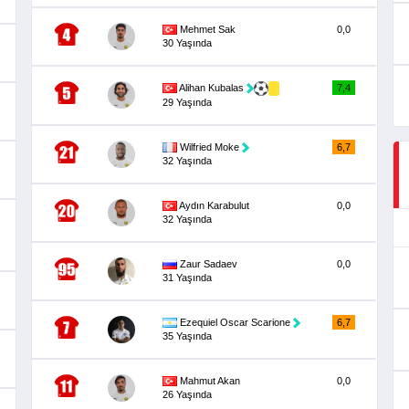
Mehmet Sak
0,0
30 Yaşında
Alihan Kubalas
7,4
29 Yaşında
Wilfried Moke
6,7
32 Yaşında
Aydın Karabulut
0,0
32 Yaşında
Zaur Sadaev
0,0
31 Yaşında
Ezequiel Oscar Scarione
6,7
35 Yaşında
Mahmut Akan
0,0
26 Yaşında