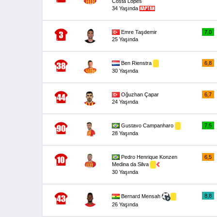
Costa Lopes
34 Yaşında
Emre Taşdemir
7,0
25 Yaşında
Ben Rienstra
6,8
30 Yaşında
Oğuzhan Çapar
6,7
24 Yaşında
Gustavo Campanharo
7,5
28 Yaşında
Pedro Henrique Konzen
6,5
Medina da Silva
30 Yaşında
8,8
Bernard Mensah
26 Yaşında