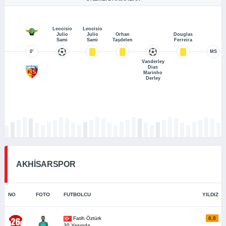
Leocisio
Leocisio
Julio
Julio
Orhan
Douglas
Sami
Sami
Taşdelen
Ferreira
0’
MS
Vanderley
Dias
Marinho
Derley
AKHİSARSPOR
NO
FOTO
FUTBOLCU
YILDIZ
Fatih Öztürk
6,8
30 Yaşında