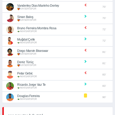
Vanderley Dias Marinho Derley
70’
KAYSERİSPOR
Sinan Bakış
70’
KAYSERİSPOR
Bruno Ferreira Mombra Rosa
72’
AKHİSARSPOR
Muğdat Çelik
72’
AKHİSARSPOR
Diego Marvin Biseswar
81’
KAYSERİSPOR
Deniz Türüç
81’
KAYSERİSPOR
Petar Gırbic
83’
AKHİSARSPOR
Ricardo Jorge Vaz Te
83’
AKHİSARSPOR
Douglas Ferreira
90’
AKHİSARSPOR