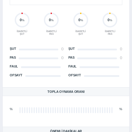
0
0
0
0
%
%
%
%
İSABETLI
İSABETLI
İSABETLI
İSABETLI
ŞUT
PAS
ŞUT
PAS
ŞUT
()
ŞUT
()
PAS
()
PAS
()
FAUL
FAUL
OFSAYT
OFSAYT
TOPLA OYNAMA ORANI
%
%
ÖNEMLI DAKIKALAR