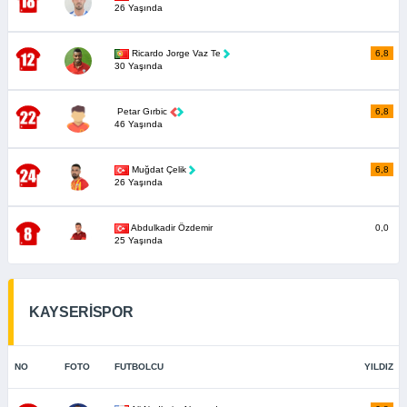
26 Yaşında
Ricardo Jorge Vaz Te
6,8
30 Yaşında
Petar Gırbic
6,8
46 Yaşında
Muğdat Çelik
6,8
26 Yaşında
Abdulkadir Özdemir
0,0
25 Yaşında
KAYSERİSPOR
NO
FOTO
FUTBOLCU
YILDIZ