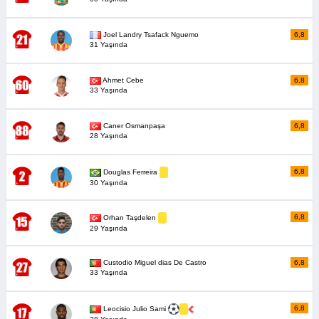
Joel Landry Tsafack Nguemo
6,8
31 Yaşında
Ahmet Cebe
6,8
33 Yaşında
Caner Osmanpaşa
6,8
28 Yaşında
6,8
Douglas Ferreira
30 Yaşında
6,8
Orhan Taşdelen
29 Yaşında
Custodio Miguel dias De Castro
6,8
33 Yaşında
6,8
Leocisio Julio Sami