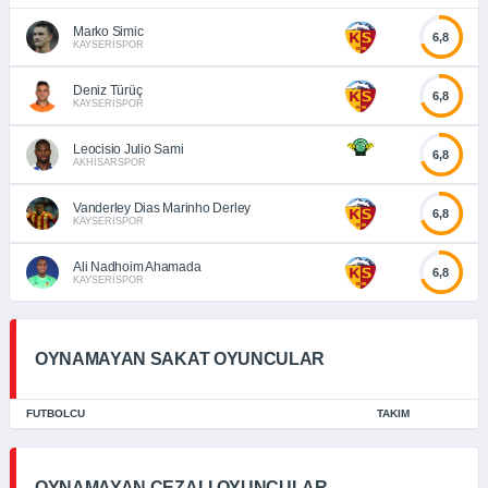
Marko Simic
6,8
KAYSERİSPOR
Deniz Türüç
6,8
KAYSERİSPOR
Leocisio Julio Sami
6,8
AKHİSARSPOR
Vanderley Dias Marinho Derley
6,8
KAYSERİSPOR
Ali Nadhoim Ahamada
6,8
KAYSERİSPOR
OYNAMAYAN SAKAT OYUNCULAR
FUTBOLCU
TAKIM
OYNAMAYAN CEZALI OYUNCULAR