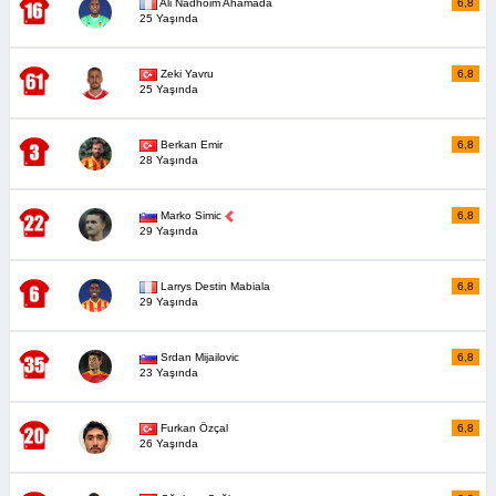
Ali Nadhoim Ahamada
6,8
25 Yaşında
Zeki Yavru
6,8
25 Yaşında
Berkan Emir
6,8
28 Yaşında
Marko Simic
6,8
29 Yaşında
Larrys Destin Mabiala
6,8
29 Yaşında
Srdan Mijailovic
6,8
23 Yaşında
Furkan Özçal
6,8
26 Yaşında