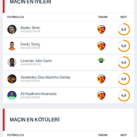
MAÇIN EN İYİLERİ
FUTBOLCU
TAKIM
NOT
Marko Simic
6,8
KAYSERİSPOR
Deniz Türüç
6,8
KAYSERİSPOR
Leocisio Julio Sami
6,8
AKHİSARSPOR
Vanderley Dias Marinho Derley
6,8
KAYSERİSPOR
Ali Nadhoim Ahamada
6,8
KAYSERİSPOR
MAÇIN EN KÖTÜLERİ
FUTBOLCU
TAKIM
NOT