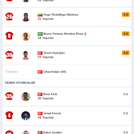
28 Yaşında
Hugo Rodallega Martinez
6,8
31 Yaşında
Bruno Ferreira Mombra Rosa
6,8
28 Yaşında
Soner Aydoğdu
6,8
25 Yaşında
T.Direktör
Cihat Arslan (46)
YEDEK OYUNCULAR
Bora Körk
0,0
36 Yaşında
İsmail Konuk
0,0
28 Yaşında
Aykut Çeviker
0,0