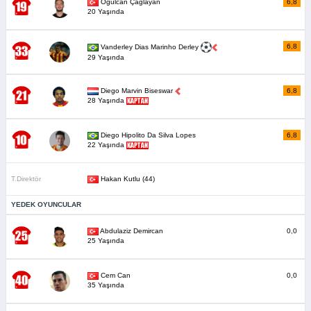
Oğulcan Çağlayan
6,8
20 Yaşında
6,8
Vanderley Dias Marinho Derley
29 Yaşında
Diego Marvin Biseswar
6,8
28 Yaşında
Diego Hipolito Da Silva Lopes
6,8
22 Yaşında
T.Direktör
Hakan Kutlu (44)
YEDEK OYUNCULAR
Abdulaziz Demircan
0,0
25 Yaşında
Cem Can
0,0
35 Yaşında