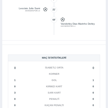
Leocisio Julio Sami
21’
AKHİSARSPOR 1-0
64’
Vanderley Dias Marinho Derley
KAYSERİSPOR 1-1
MAÇ İSTATISTIKLERI
()
İSABETLI ORTA
()
KORNER
1
GOL
1
0
KIRMIZI KART
0
3
SARI KART
0
0
PENALTI
0
0
KAÇAN PENALTI
0