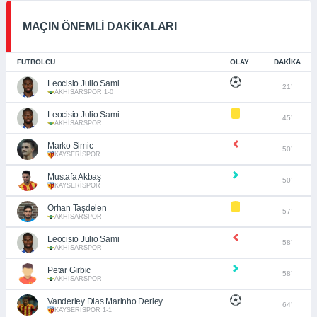
MAÇIN ÖNEMLİ DAKİKALARI
FUTBOLCU
OLAY
DAKIKA
Leocisio Julio Sami
21’
AKHİSARSPOR 1-0
Leocisio Julio Sami
45’
AKHİSARSPOR
Marko Simic
50’
KAYSERİSPOR
Mustafa Akbaş
50’
KAYSERİSPOR
Orhan Taşdelen
57’
AKHİSARSPOR
Leocisio Julio Sami
58’
AKHİSARSPOR
Petar Gırbic
58’
AKHİSARSPOR
Vanderley Dias Marinho Derley
64’
KAYSERİSPOR 1-1