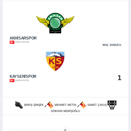
AKHİSARSPOR
CIHAT ARSLAN
MAÇ SONUCU
1
1
KAYSERİSPOR
HAKAN KUTLU
BARIŞ ŞIMŞEK
MEHMET METIN
SAMET ÇAVUŞ
GÖKHAN MEMIŞOĞLU
0’