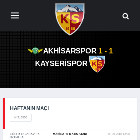
AKHİSARSPOR
1 - 1
KAYSERİSPOR
HAFTANIN MAÇI
HIT: 5550
SÜPER LIG 2015-2016
MANISA 19 MAYIS STADI
08-05-2016 13:00
32.HAFTA