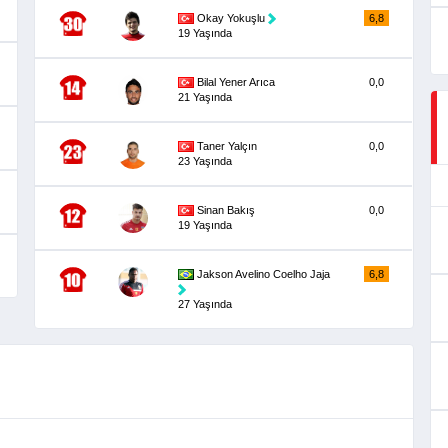
Okay Yokuşlu
6,8
19 Yaşında
Bilal Yener Arıca
0,0
21 Yaşında
Taner Yalçın
0,0
23 Yaşında
Sinan Bakış
0,0
19 Yaşında
Jakson Avelino Coelho Jaja
6,8
27 Yaşında