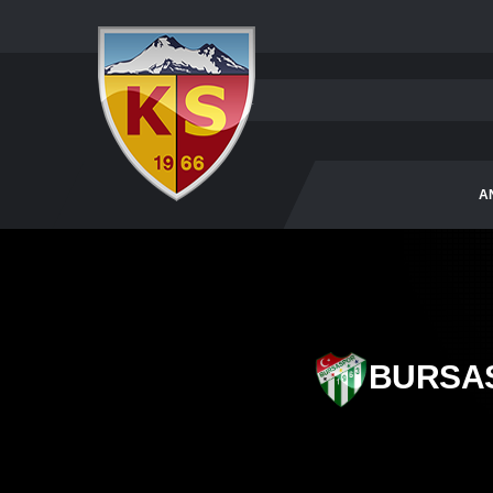
A
BURSA