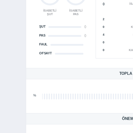
()
İS
İSABETLI
İSABETLI
ŞUT
PAS
2
ŞUT
()
0
K
4
PAS
()
0
FAUL
0
KA
OFSAYT
TOPLA
%
ÖNEM