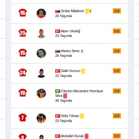
Srdan Mijailovic
6,8
20 Yaşında
Alper Uludağ
6,8
23 Yaşında
Marko Simic
6,8
26 Yaşında
Salih Dursun
6,8
22 Yaşında
Cleyton Alexandre Henrique
6,8
Silva
30 Yaşında
Sefa Yılmaz
6,8
23 Yaşında
Abdullah Durak
6,8