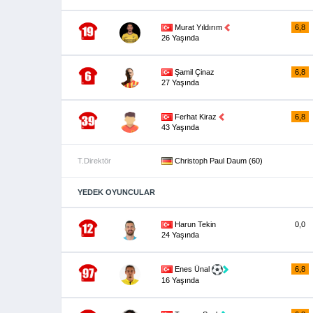
Murat Yıldırım
6,8
26 Yaşında
Şamil Çinaz
6,8
27 Yaşında
Ferhat Kiraz
6,8
43 Yaşında
T.Direktör
Christoph Paul Daum (60)
YEDEK OYUNCULAR
Harun Tekin
0,0
24 Yaşında
Enes Ünal
6,8
16 Yaşında