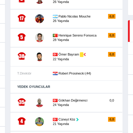
26 Yaşında
Pablo Nicolas Mouche
6,8
26 Yaşında
Henrique Sereno Fonseca
6,8
28 Yaşında
Ömer Bayram
6,8
22 Yaşında
T.Direktör
Robert Prosinecki (44)
YEDEK OYUNCULAR
Gökhan Değirmenci
0,0
24 Yaşında
Cüneyt Köz
6,8
21 Yaşında