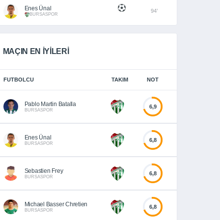
Enes Ünal
94’
BURSASPOR
MAÇIN EN İYİLERİ
FUTBOLCU
TAKIM
NOT
Pablo Martin Batalla
6,9
BURSASPOR
Enes Ünal
6,8
BURSASPOR
Sebastien Frey
6,8
BURSASPOR
Michael Basser Chretien
6,8
BURSASPOR