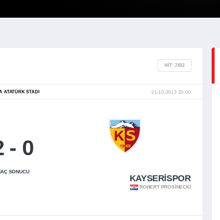
HIT: 7452
A ATATÜRK STADI
21-10-2013 20:00
2
-
0
AÇ SONUCU
KAYSERİSPOR
ROBERT PROSINECKI