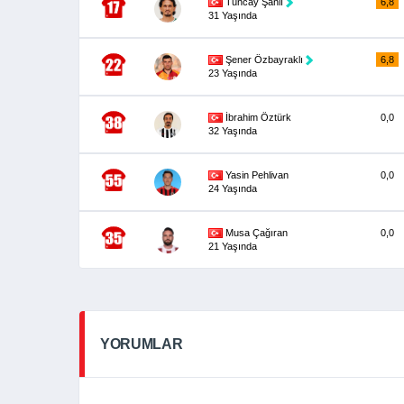
Tuncay Şanlı
6,8
31 Yaşında
Şener Özbayraklı
6,8
23 Yaşında
İbrahim Öztürk
0,0
32 Yaşında
Yasin Pehlivan
0,0
24 Yaşında
Musa Çağıran
0,0
21 Yaşında
YORUMLAR