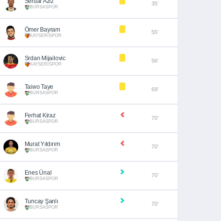
Serdar Aziz
35’
BURSASPOR
Ömer Bayram
55’
KAYSERİSPOR
Srdan Mijailovic
56’
KAYSERİSPOR
Taiwo Taye
69’
BURSASPOR
Ferhat Kiraz
70’
BURSASPOR
Murat Yıldırım
70’
BURSASPOR
Enes Ünal
70’
BURSASPOR
Tuncay Şanlı
70’
BURSASPOR