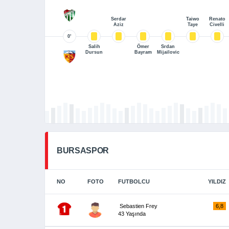
Serdar
Taiwo
Renato
Aziz
Taye
Civelli
0’
Salih
Ömer
Srdan
Dursun
Bayram
Mijailovic
BURSASPOR
NO
FOTO
FUTBOLCU
YILDIZ
Sebastien Frey
6,8
43 Yaşında