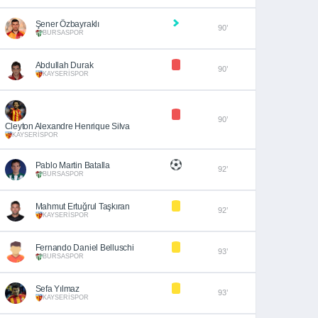
Şener Özbayraklı
90’
BURSASPOR
Abdullah Durak
90’
KAYSERİSPOR
90’
Cleyton Alexandre Henrique Silva
KAYSERİSPOR
Pablo Martin Batalla
92’
BURSASPOR
Mahmut Ertuğrul Taşkıran
92’
KAYSERİSPOR
Fernando Daniel Belluschi
93’
BURSASPOR
Sefa Yılmaz
93’
KAYSERİSPOR