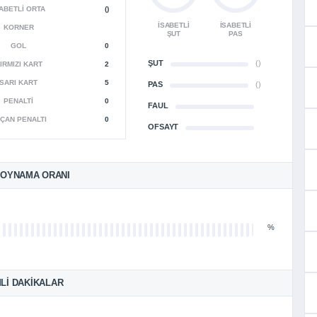
ABETLI ORTA
()
İSABETLI
İSABETLI
KORNER
ŞUT
PAS
GOL
0
ŞUT
()
IRMIZI KART
2
SARI KART
5
PAS
()
PENALTI
0
FAUL
ÇAN PENALTI
0
OFSAYT
 OYNAMA ORANI
%
LI DAKIKALAR