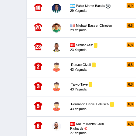
Pablo Martin Batalla
6,9
29 Yaşında
Michael Basser Chretien
6,8
29 Yaşında
Serdar Aziz
6,8
23 Yaşında
Renato Civelli
6,8
43 Yaşında
Taiwo Taye
6,8
43 Yaşında
Fernando Daniel Belluschi
6,8
43 Yaşında
Kazım Kazım Colin
6,8
Richards
27 Yaşında