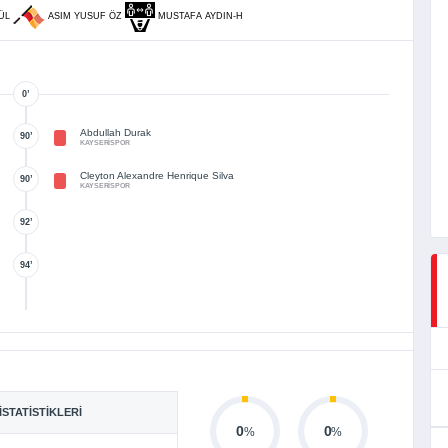
GÜL
ASIM YUSUF ÖZ
MUSTAFA AYDIN-H
0’
Abdullah Durak
90’
KAYSERİSPOR
Cleyton Alexandre Henrique Silva
90’
KAYSERİSPOR
92’
94’
İSTATISTIKLERI
0
0
%
%