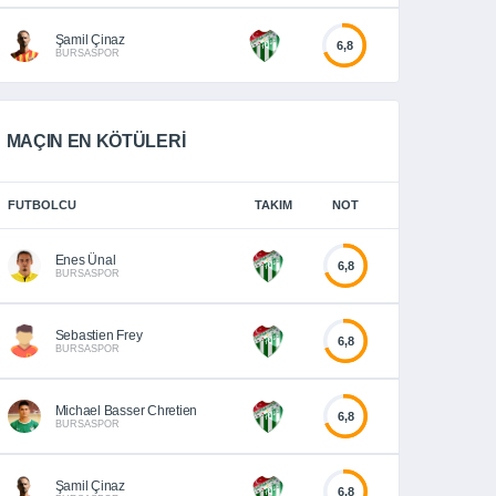
Şamil Çinaz
6,8
BURSASPOR
MAÇIN EN KÖTÜLERİ
FUTBOLCU
TAKIM
NOT
Enes Ünal
6,8
BURSASPOR
Sebastien Frey
6,8
BURSASPOR
Michael Basser Chretien
6,8
BURSASPOR
Şamil Çinaz
6,8