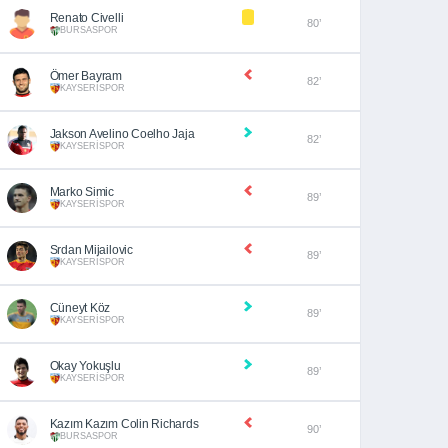
Renato Civelli
80’
BURSASPOR
Ömer Bayram
82’
KAYSERİSPOR
Jakson Avelino Coelho Jaja
82’
KAYSERİSPOR
Marko Simic
89’
KAYSERİSPOR
Srdan Mijailovic
89’
KAYSERİSPOR
Cüneyt Köz
89’
KAYSERİSPOR
Okay Yokuşlu
89’
KAYSERİSPOR
Kazım Kazım Colin Richards
90’
BURSASPOR