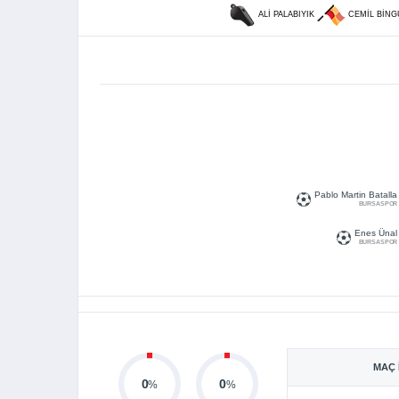
ALI PALABIYIK
CEMIL BIN
Pablo Martin Batalla
BURSASPOR
Enes Ünal
BURSASPOR
MAÇ 
0
0
%
%