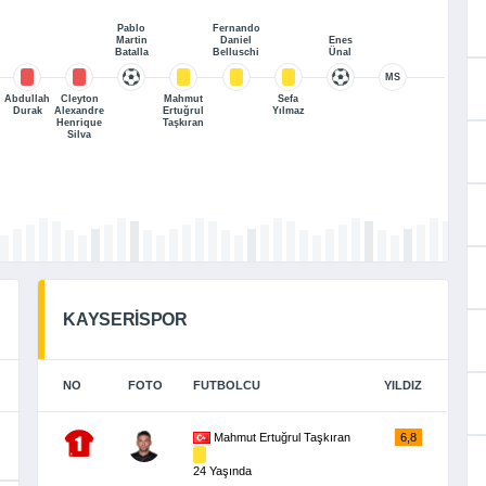
Pablo
Fernando
Martin
Daniel
Enes
Batalla
Belluschi
Ünal
MS
Abdullah
Cleyton
Mahmut
Sefa
Durak
Alexandre
Ertuğrul
Yılmaz
Henrique
Taşkıran
Silva
KAYSERİSPOR
NO
FOTO
FUTBOLCU
YILDIZ
Mahmut Ertuğrul Taşkıran
6,8
24 Yaşında