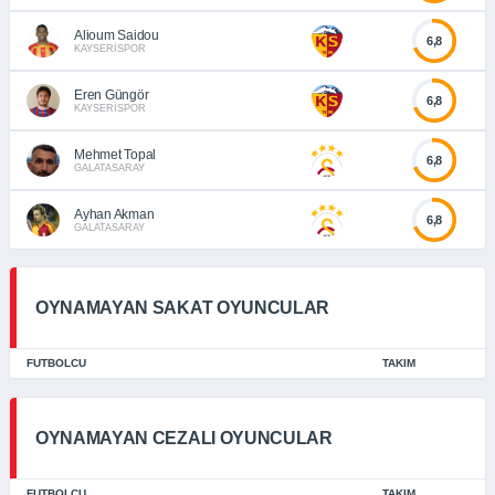
Alioum Saidou
6,8
KAYSERİSPOR
Eren Güngör
6,8
KAYSERİSPOR
Mehmet Topal
6,8
GALATASARAY
Ayhan Akman
6,8
GALATASARAY
OYNAMAYAN SAKAT OYUNCULAR
FUTBOLCU
TAKIM
OYNAMAYAN CEZALI OYUNCULAR
FUTBOLCU
TAKIM