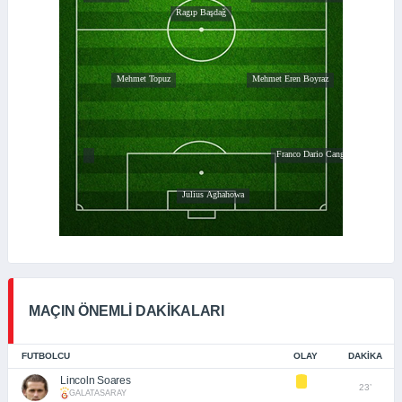
MAÇIN ÖNEMLİ DAKİKALARI
FUTBOLCU
OLAY
DAKIKA
Lincoln Soares
23’
GALATASARAY