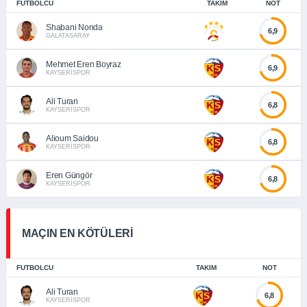
FUTBOLCU
TAKIM
NOT
Shabani Nonda
6,9
GALATASARAY
Mehmet Eren Boyraz
6,9
KAYSERİSPOR
Ali Turan
6,8
KAYSERİSPOR
Alioum Saidou
6,8
KAYSERİSPOR
Eren Güngör
6,8
KAYSERİSPOR
MAÇIN EN KÖTÜLERİ
FUTBOLCU
TAKIM
NOT
Ali Turan
6,8
KAYSERİSPOR