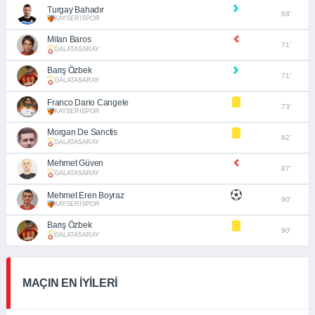
Turgay Bahadır
68’
KAYSERİSPOR
Milan Baros
71’
GALATASARAY
Barış Özbek
71’
GALATASARAY
Franco Dario Cangele
73’
KAYSERİSPOR
Morgan De Sanctis
82’
GALATASARAY
Mehmet Güven
87’
GALATASARAY
Mehmet Eren Boyraz
90’
KAYSERİSPOR
Barış Özbek
90’
GALATASARAY
MAÇIN EN İYİLERİ