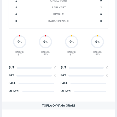
1
KIRMIZI KART
0
4
SARI KART
2
0
PENALTI
0
0
KAÇAN PENALTI
0
0
0
0
0
%
%
%
%
İSABETLI
İSABETLI
İSABETLI
İSABETLI
ŞUT
PAS
ŞUT
PAS
ŞUT
()
ŞUT
()
PAS
()
PAS
()
FAUL
FAUL
OFSAYT
OFSAYT
TOPLA OYNAMA ORANI