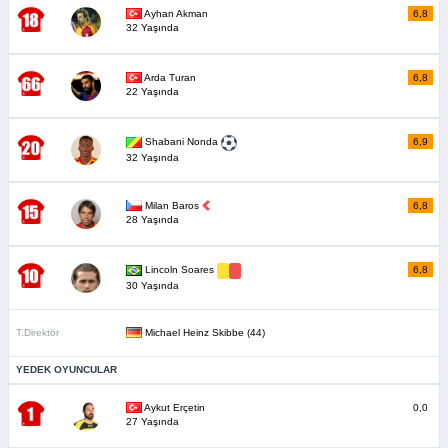
Ayhan Akman
6,8
32 Yaşında
Arda Turan
6,8
22 Yaşında
6,9
Shabani Nonda
32 Yaşında
Milan Baros
6,8
28 Yaşında
6,8
Lincoln Soares
30 Yaşında
T.Direktör
Michael Heinz Skibbe (44)
YEDEK OYUNCULAR
Aykut Erçetin
0,0
27 Yaşında