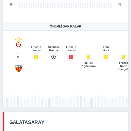
%
%
ÖNEMLI DAKIKALAR
Lincoln
Shabani
Lincoln
Emre
Soares
Nonda
Soares
Aşık
0’
Julius
Franco
Aghahowa
Dario
Cangele
GALATASARAY