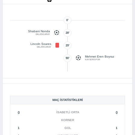
0’
Shabani Nonda
28’
GALATASARAY
Lincoln Soares
29’
GALATASARAY
Mehmet Eren Boyraz
90’
KAYSERİSPOR
MAÇ İSTATISTIKLERI
()
İSABETLI ORTA
()
KORNER
1
GOL
1