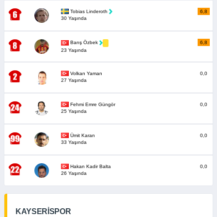
Tobias Linderoth
6,8
30 Yaşında
6,8
Barış Özbek
23 Yaşında
Volkan Yaman
0,0
27 Yaşında
Fehmi Emre Güngör
0,0
25 Yaşında
Ümit Karan
0,0
33 Yaşında
Hakan Kadir Balta
0,0
26 Yaşında
KAYSERİSPOR