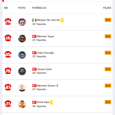
NO
FOTO
FUTBOLCU
YILDIZ
6,8
Morgan De Sanctis
32 Yaşında
Mehmet Topal
6,8
23 Yaşında
Sabri Sarıoğlu
6,8
25 Yaşında
Servet Çetin
6,8
28 Yaşında
Mehmet Güven
6,8
22 Yaşında
6,8
Emre Aşık
36 Yaşında