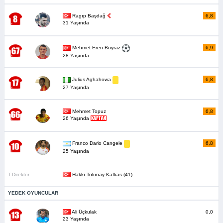
Ragıp Başdağ
6,8
31 Yaşında
6,9
Mehmet Eren Boyraz
28 Yaşında
6,8
Julius Aghahowa
27 Yaşında
Mehmet Topuz
6,8
26 Yaşında
6,8
Franco Dario Cangele
25 Yaşında
T.Direktör
Hakkı Tolunay Kafkas (41)
YEDEK OYUNCULAR
Ali Üçkulak
0,0
23 Yaşında