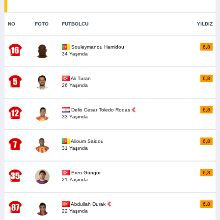
NO
FOTO
FUTBOLCU
YILDIZ
Souleymanou Hamidou
6,8
34 Yaşında
Ali Turan
6,8
26 Yaşında
Delio Cesar Toledo Rodas
6,8
33 Yaşında
Alioum Saidou
6,8
31 Yaşında
Eren Güngör
6,8
21 Yaşında
Abdullah Durak
6,8
22 Yaşında