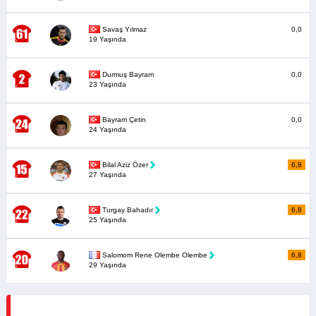
Savaş Yılmaz
0,0
19 Yaşında
Durmuş Bayram
0,0
23 Yaşında
Bayram Çetin
0,0
24 Yaşında
Bilal Aziz Özer
6,8
27 Yaşında
Turgay Bahadır
6,8
25 Yaşında
Salomom Rene Olembe Olembe
6,8
29 Yaşında