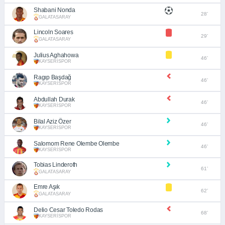
Shabani Nonda
28’
GALATASARAY
Lincoln Soares
29’
GALATASARAY
Julius Aghahowa
46’
KAYSERİSPOR
Ragıp Başdağ
46’
KAYSERİSPOR
Abdullah Durak
46’
KAYSERİSPOR
Bilal Aziz Özer
46’
KAYSERİSPOR
Salomom Rene Olembe Olembe
46’
KAYSERİSPOR
Tobias Linderoth
61’
GALATASARAY
Emre Aşık
62’
GALATASARAY
Delio Cesar Toledo Rodas
68’
KAYSERİSPOR