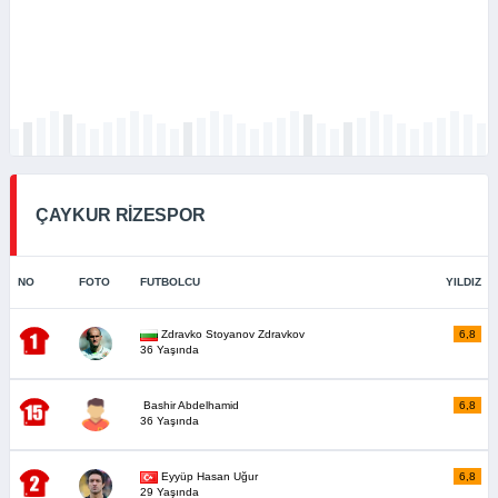
ÇAYKUR RİZESPOR
NO
FOTO
FUTBOLCU
YILDIZ
Zdravko Stoyanov Zdravkov
6,8
36 Yaşında
Bashir Abdelhamid
6,8
36 Yaşında
Eyyüp Hasan Uğur
6,8
29 Yaşında