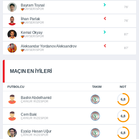
Bayram Toysal
76’
KAYSERİSPOR
İlhan Parlak
76’
KAYSERİSPOR
Kemal Okyay
87’
KAYSERİSPOR
Aleksandar Yordanov Aleksandrov
87’
KAYSERİSPOR
MAÇIN EN İYİLERİ
FUTBOLCU
TAKIM
NOT
Bashir Abdelhamid
6,8
ÇAYKUR RİZESPOR
Cem Baki
6,8
ÇAYKUR RİZESPOR
Eyyüp Hasan Uğur
6,8
ÇAYKUR RİZESPOR