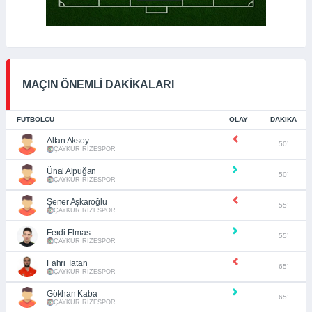
MAÇIN ÖNEMLİ DAKİKALARI
FUTBOLCU
OLAY
DAKIKA
Altan Aksoy
50’
ÇAYKUR RİZESPOR
Ünal Alpuğan
50’
ÇAYKUR RİZESPOR
Şener Aşkaroğlu
55’
ÇAYKUR RİZESPOR
Ferdi Elmas
55’
ÇAYKUR RİZESPOR
Fahri Tatan
65’
ÇAYKUR RİZESPOR
Gökhan Kaba
65’
ÇAYKUR RİZESPOR