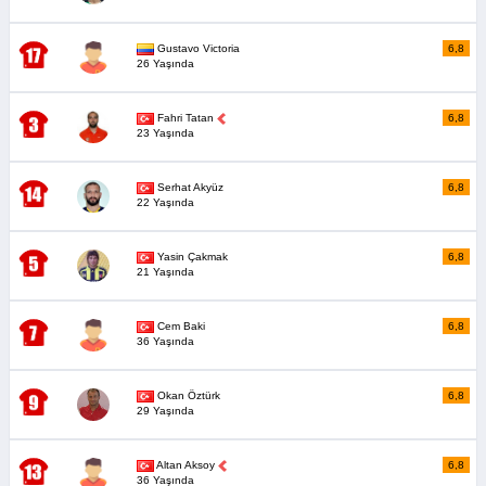
Gustavo Victoria
6,8
26 Yaşında
Fahri Tatan
6,8
23 Yaşında
Serhat Akyüz
6,8
22 Yaşında
Yasin Çakmak
6,8
21 Yaşında
Cem Baki
6,8
36 Yaşında
Okan Öztürk
6,8
29 Yaşında
Altan Aksoy
6,8
36 Yaşında