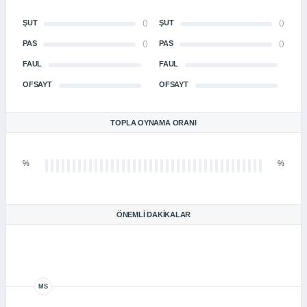
ŞUT
()
ŞUT
()
PAS
()
PAS
()
FAUL
FAUL
OFSAYT
OFSAYT
TOPLA OYNAMA ORANI
%
%
ÖNEMLI DAKIKALAR
MS