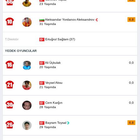
23 Yaşında
Aleksandar Yordanov Aleksandrov
6,8
31 Yaşında
T.Direktör
Ertuğrul Sağlam (37)
YEDEK OYUNCULAR
Ali Üçkulak
0,0
20 Yaşında
Veysel Aksu
0,0
21 Yaşında
Cem Karğın
0,0
28 Yaşında
Bayram Toysal
6,8
29 Yaşında