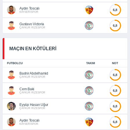
Aydın Toscalı
6,8
KAYSERİSPOR
Gustavo Victoria
6,8
ÇAYKUR RİZESPOR
MAÇIN EN KÖTÜLERİ
FUTBOLCU
TAKIM
NOT
Bashir Abdelhamid
6,8
ÇAYKUR RİZESPOR
Cem Baki
6,8
ÇAYKUR RİZESPOR
Eyyüp Hasan Uğur
6,8
ÇAYKUR RİZESPOR
Aydın Toscalı
6,8
KAYSERİSPOR