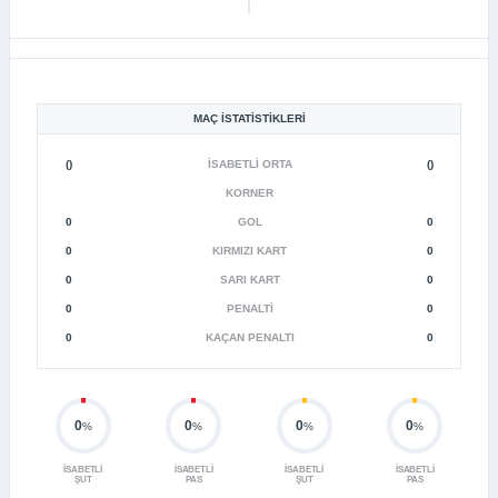
MAÇ İSTATISTIKLERI
()
İSABETLI ORTA
()
KORNER
0
GOL
0
0
KIRMIZI KART
0
0
SARI KART
0
0
PENALTI
0
0
KAÇAN PENALTI
0
0
0
0
0
%
%
%
%
İSABETLI
İSABETLI
İSABETLI
İSABETLI
ŞUT
PAS
ŞUT
PAS