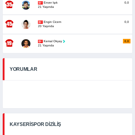
Enver Işık
0,0
21 Yaşında
Engin Cicem
0,0
20 Yaşında
Kemal Okyay
6,8
21 Yaşında
YORUMLAR
KAYSERISPOR DIZILIŞ