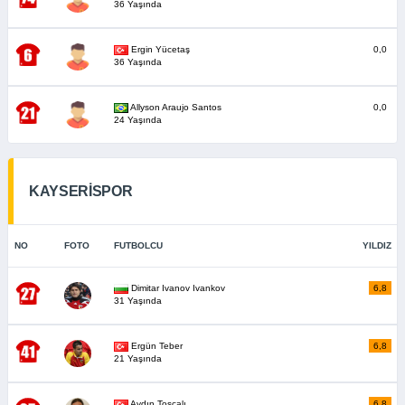
36 Yaşında
Ergin Yücetaş
0,0
36 Yaşında
Allyson Araujo Santos
0,0
24 Yaşında
KAYSERİSPOR
NO
FOTO
FUTBOLCU
YILDIZ
Dimitar Ivanov Ivankov
6,8
31 Yaşında
Ergün Teber
6,8
21 Yaşında
Aydın Toscalı
6,8