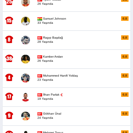
26 Yaşında
Samuel Johnson
6,8
33 Yaşında
Ragıp Başdağ
6,8
28 Yaşında
Kamber Arslan
6,8
26 Yaşında
Muhammed Hanifi Yoldaş
6,8
23 Yaşında
İlhan Parlak
6,8
19 Yaşında
Gökhan Ünal
6,8
24 Yaşında
Mehmet Topuz
6,8