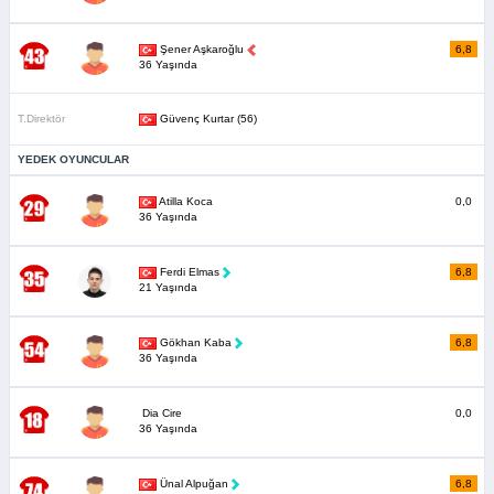
Şener Aşkaroğlu
6,8
36 Yaşında
T.Direktör
Güvenç Kurtar (56)
YEDEK OYUNCULAR
Atilla Koca
0,0
36 Yaşında
Ferdi Elmas
6,8
21 Yaşında
Gökhan Kaba
6,8
36 Yaşında
Dia Cire
0,0
36 Yaşında
Ünal Alpuğan
6,8