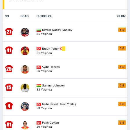
NO
FOTO
FUTBOLCU
YILDIZ
Dimitar Ivanov Ivankov
6,8
31 Yaşında
6,8
Ergün Teber
21 Yaşında
Aydın Toscalı
6,8
26 Yaşında
Samuel Johnson
6,8
33 Yaşında
Muhammed Hanifi Yoldaş
6,8
23 Yaşında
Fatih Ceylan
6,8
26 Yaşında