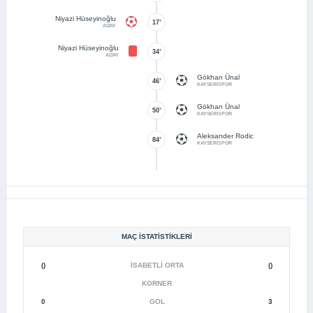
Niyazi Hüseyinoğlu
17’
ALTAY
Niyazi Hüseyinoğlu
34’
ALTAY
Gökhan Ünal
46’
KAYSERİSPOR
Gökhan Ünal
50’
KAYSERİSPOR
Aleksander Rodic
84’
KAYSERİSPOR
MAÇ İSTATISTIKLERI
()
İSABETLI ORTA
()
KORNER
0
GOL
3