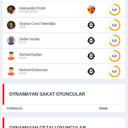
Aleksander Rodic
6,8
KAYSERİSPOR
Seyhan Cenk Tekelioğlu
6,8
ALTAY
Sertan Vardar
6,8
ALTAY
Sancak Kaplan
6,8
ALTAY
Mehmet Deliorman
6,8
ALTAY
OYNAMAYAN SAKAT OYUNCULAR
FUTBOLCU
TAKIM
OYNAMAYAN CEZALI OYUNCULAR