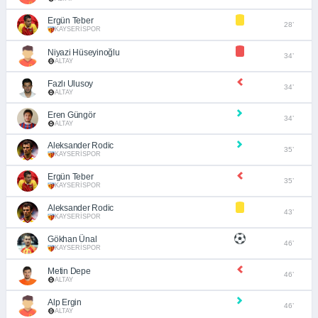
Ergün Teber
28’
KAYSERİSPOR
Niyazi Hüseyinoğlu
34’
ALTAY
Fazlı Ulusoy
34’
ALTAY
Eren Güngör
34’
ALTAY
Aleksander Rodic
35’
KAYSERİSPOR
Ergün Teber
35’
KAYSERİSPOR
Aleksander Rodic
43’
KAYSERİSPOR
Gökhan Ünal
46’
KAYSERİSPOR
Metin Depe
46’
ALTAY
Alp Ergin
46’
ALTAY