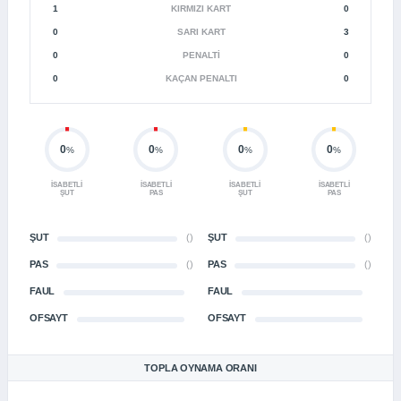
1
KIRMIZI KART
0
0
SARI KART
3
0
PENALTI
0
0
KAÇAN PENALTI
0
0
0
0
0
%
%
%
%
İSABETLI
İSABETLI
İSABETLI
İSABETLI
ŞUT
PAS
ŞUT
PAS
ŞUT
()
ŞUT
()
PAS
()
PAS
()
FAUL
FAUL
OFSAYT
OFSAYT
TOPLA OYNAMA ORANI