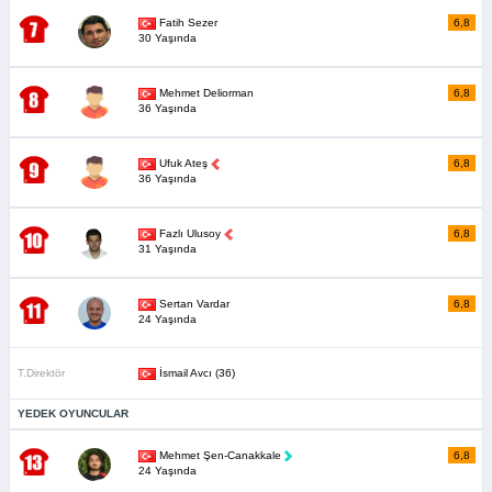
Fatih Sezer
6,8
30 Yaşında
Mehmet Deliorman
6,8
36 Yaşında
Ufuk Ateş
6,8
36 Yaşında
Fazlı Ulusoy
6,8
31 Yaşında
Sertan Vardar
6,8
24 Yaşında
T.Direktör
İsmail Avcı (36)
YEDEK OYUNCULAR
Mehmet Şen-Canakkale
6,8
24 Yaşında