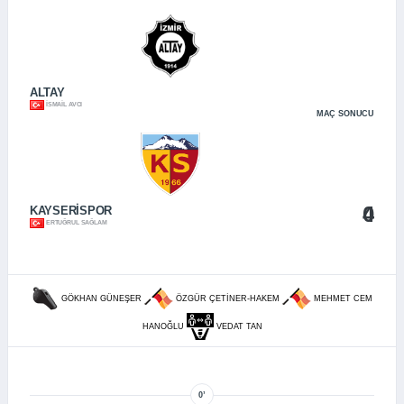
ALTAY
İSMAIL AVCI
MAÇ SONUCU
0
4
KAYSERİSPOR
ERTUĞRUL SAĞLAM
GÖKHAN GÜNEŞER
ÖZGÜR ÇETINER-HAKEM
MEHMET CEM
HANOĞLU
VEDAT TAN
0’