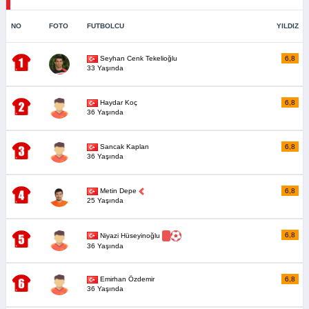
NO
FOTO
FUTBOLCU
YILDIZ
Seyhan Cenk Tekelioğlu
6,8
33 Yaşında
Haydar Koç
6,8
36 Yaşında
Sancak Kaplan
6,8
36 Yaşında
Metin Depe
6,8
25 Yaşında
6,8
Niyazi Hüseyinoğlu
36 Yaşında
Emirhan Özdemir
6,8
36 Yaşında