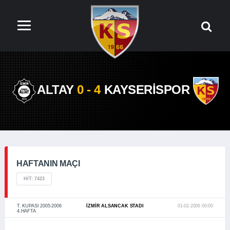
ALTAY
0 - 4
KAYSERİSPOR
HAFTANIN MAÇI
HIT: 7423
T. KUPASI 2005-2006
İZMIR ALSANCAK STADI
01-02-2006 00:00
4.HAFTA