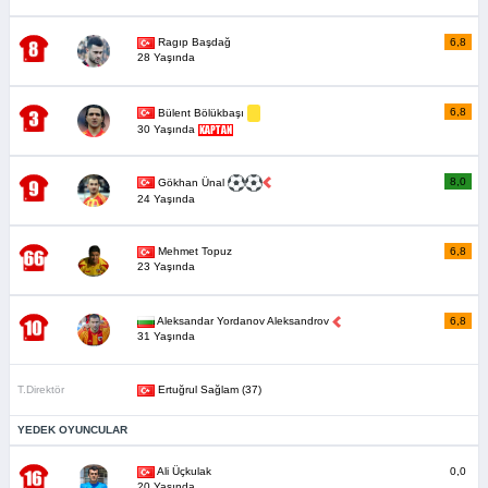
Ragıp Başdağ
6,8
28 Yaşında
6,8
Bülent Bölükbaşı
30 Yaşında
8,0
Gökhan Ünal
24 Yaşında
Mehmet Topuz
6,8
23 Yaşında
Aleksandar Yordanov Aleksandrov
6,8
31 Yaşında
T.Direktör
Ertuğrul Sağlam (37)
YEDEK OYUNCULAR
Ali Üçkulak
0,0
20 Yaşında