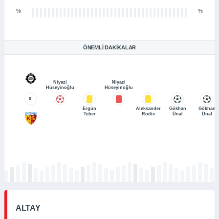
%
%
ÖNEMLI DAKIKALAR
Niyazi
Niyazi
Hüseyinoğlu
Hüseyinoğlu
0’
Ergün
Aleksander
Gökhan
Gökhan
Teber
Rodic
Ünal
Ünal
ALTAY