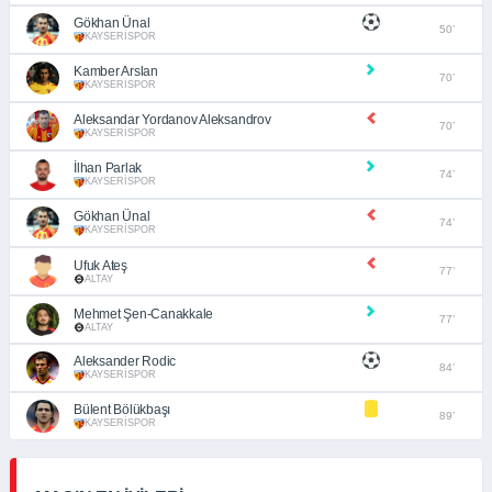
Gökhan Ünal
50’
KAYSERİSPOR
Kamber Arslan
70’
KAYSERİSPOR
Aleksandar Yordanov Aleksandrov
70’
KAYSERİSPOR
İlhan Parlak
74’
KAYSERİSPOR
Gökhan Ünal
74’
KAYSERİSPOR
Ufuk Ateş
77’
ALTAY
Mehmet Şen-Canakkale
77’
ALTAY
Aleksander Rodic
84’
KAYSERİSPOR
Bülent Bölükbaşı
89’
KAYSERİSPOR