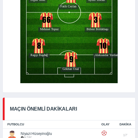
MAÇIN ÖNEMLİ DAKİKALARI
FUTBOLCU
OLAY
DAKIKA
Niyazi Hüseyinoğlu
17’
ALTAY