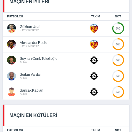
MAÇIN EN İYİLERİ
FUTBOLCU
TAKIM
NOT
Gökhan Ünal
8,0
KAYSERİSPOR
Aleksander Rodic
6,8
KAYSERİSPOR
Seyhan Cenk Tekelioğlu
6,8
ALTAY
Sertan Vardar
6,8
ALTAY
Sancak Kaplan
6,8
ALTAY
MAÇIN EN KÖTÜLERİ
FUTBOLCU
TAKIM
NOT