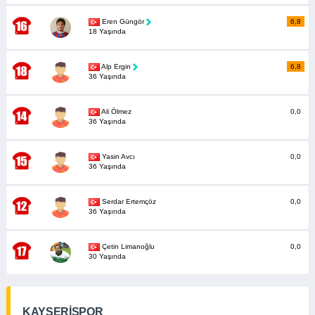
Eren Güngör
6,8
18 Yaşında
Alp Ergin
6,8
36 Yaşında
Ali Ölmez
0,0
36 Yaşında
Yasin Avcı
0,0
36 Yaşında
Serdar Ertemçöz
0,0
36 Yaşında
Çetin Limanoğlu
0,0
30 Yaşında
KAYSERİSPOR