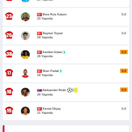
Bora Rıza Kalyon
0,0
20 Yaşında
Bayram Toysal
0,0
29 Yaşında
Kamber Arslan
6,8
26 Yaşında
İlhan Parlak
6,8
19 Yaşında
6,8
Aleksander Rodic
26 Yaşında
Kemal Okyay
0,0
21 Yaşında