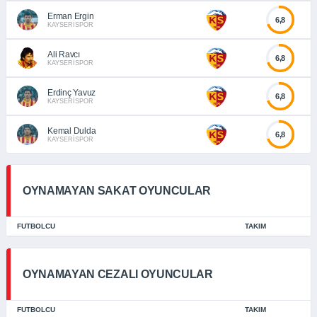
Erman Ergin
6,8
KAYSERİSPOR
Ali Ravcı
6,8
KAYSERİSPOR
Erdinç Yavuz
6,8
KAYSERİSPOR
Kemal Dulda
6,8
KAYSERİSPOR
OYNAMAYAN SAKAT OYUNCULAR
FUTBOLCU
TAKIM
OYNAMAYAN CEZALI OYUNCULAR
FUTBOLCU
TAKIM