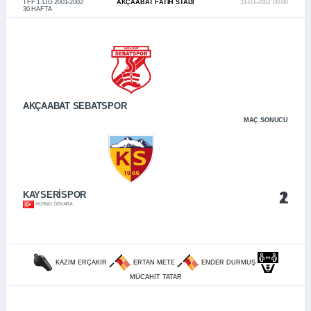
TFF 1.LIG 2001-2002
AKÇAABAT FATIH STADI
31-03-2002 00:00
30.HAFTA
AKÇAABAT SEBATSPOR
MAÇ SONUCU
1
2
KAYSERİSPOR
HÜSNÜ ÖZKARA
KAZIM ERÇAKIR
ERTAN METE
ENDER DURMUŞ
MÜCAHIT TATAR