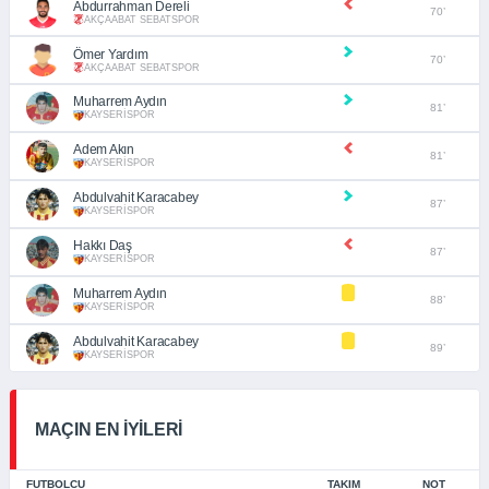
Abdurrahman Dereli
70’
AKÇAABAT SEBATSPOR
Ömer Yardım
70’
AKÇAABAT SEBATSPOR
Muharrem Aydın
81’
KAYSERİSPOR
Adem Akın
81’
KAYSERİSPOR
Abdulvahit Karacabey
87’
KAYSERİSPOR
Hakkı Daş
87’
KAYSERİSPOR
Muharrem Aydın
88’
KAYSERİSPOR
Abdulvahit Karacabey
89’
KAYSERİSPOR
MAÇIN EN İYİLERİ
FUTBOLCU
TAKIM
NOT