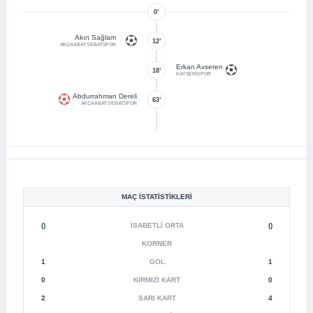
0’
Akın Sağlam
12’
AKÇAABAT SEBATSPOR
Erkan Avseren
18’
KAYSERİSPOR
Abdurrahman Dereli
63’
AKÇAABAT SEBATSPOR
MAÇ İSTATISTIKLERI
()
İSABETLI ORTA
()
KORNER
1
GOL
1
0
KIRMIZI KART
0
2
SARI KART
4