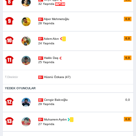
32 Yaşında
Alper Mehmetoğlu
6,8
28 Yaşında
6,8
Adem Akın
24 Yaşında
Hakkı Daş
6,8
25 Yaşında
T.Direktör
Hüsnü Özkara (47)
YEDEK OYUNCULAR
Cengiz Balcıoğlu
0,0
29 Yaşında
6,8
Muharrem Aydın
27 Yaşında