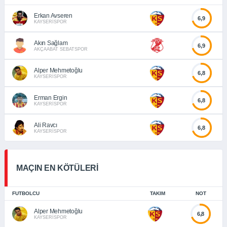
Erkan Avseren
6,9
KAYSERİSPOR
Akın Sağlam
6,9
AKÇAABAT SEBATSPOR
Alper Mehmetoğlu
6,8
KAYSERİSPOR
Erman Ergin
6,8
KAYSERİSPOR
Ali Ravcı
6,8
KAYSERİSPOR
MAÇIN EN KÖTÜLERİ
FUTBOLCU
TAKIM
NOT
Alper Mehmetoğlu
6,8
KAYSERİSPOR