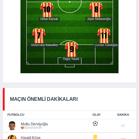
MAÇIN ÖNEMLİ DAKİKALARI
FUTBOLCU
OLAY
DAKIKA
Mutlu Dervişoğlu
11’
ADANASPOR
Hayati Köse