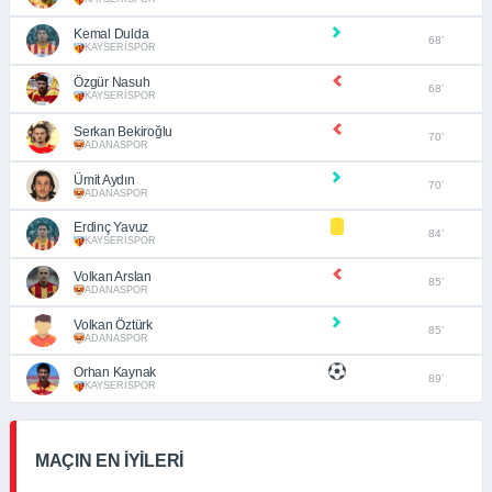
Kemal Dulda
68’
KAYSERİSPOR
Özgür Nasuh
68’
KAYSERİSPOR
Serkan Bekiroğlu
70’
ADANASPOR
Ümit Aydın
70’
ADANASPOR
Erdinç Yavuz
84’
KAYSERİSPOR
Volkan Arslan
85’
ADANASPOR
Volkan Öztürk
85’
ADANASPOR
Orhan Kaynak
89’
KAYSERİSPOR
MAÇIN EN İYİLERİ