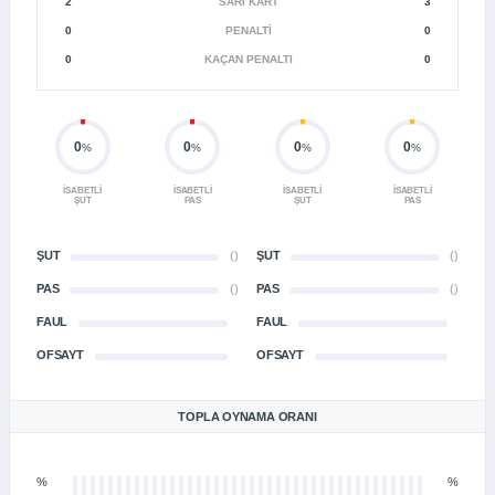
2
SARI KART
3
0
PENALTI
0
0
KAÇAN PENALTI
0
0
0
0
0
%
%
%
%
İSABETLI
İSABETLI
İSABETLI
İSABETLI
ŞUT
PAS
ŞUT
PAS
ŞUT
()
ŞUT
()
PAS
()
PAS
()
FAUL
FAUL
OFSAYT
OFSAYT
TOPLA OYNAMA ORANI
%
%