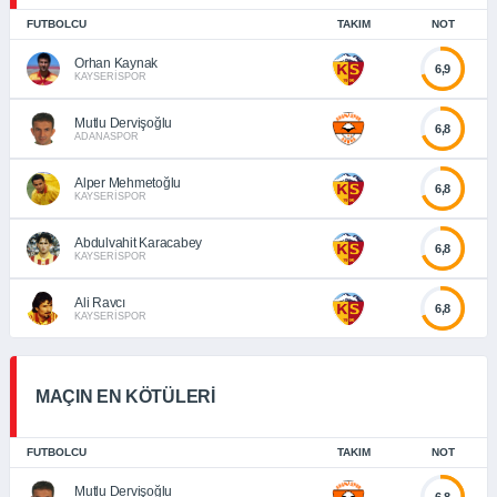
FUTBOLCU
TAKIM
NOT
Orhan Kaynak
6,9
KAYSERİSPOR
Mutlu Dervişoğlu
6,8
ADANASPOR
Alper Mehmetoğlu
6,8
KAYSERİSPOR
Abdulvahit Karacabey
6,8
KAYSERİSPOR
Ali Ravcı
6,8
KAYSERİSPOR
MAÇIN EN KÖTÜLERİ
FUTBOLCU
TAKIM
NOT
Mutlu Dervişoğlu
6,8