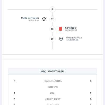
0’
Mutlu Dervişoğlu
11’
ADANASPOR
Seyit İçgül
65’
KAYSERİSPOR
Orhan Kaynak
89’
KAYSERİSPOR
MAÇ İSTATISTIKLERI
()
İSABETLI ORTA
()
KORNER
1
GOL
1
0
KIRMIZI KART
1