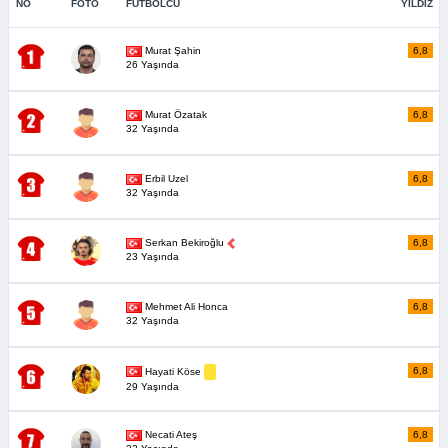
NO
FOTO
FUTBOLCU
YILDIZ
Murat Şahin
6,8
26 Yaşında
Murat Özatak
6,8
32 Yaşında
Erbil Uzel
6,8
32 Yaşında
Serkan Bekiroğlu
6,8
23 Yaşında
Mehmet Ali Honca
6,8
32 Yaşında
6,8
Hayati Köse
29 Yaşında
Necati Ateş
6,8