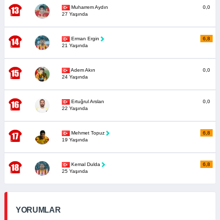
Muharrem Aydın
0,0
27 Yaşında
Erman Ergin
6,8
21 Yaşında
Adem Akın
0,0
24 Yaşında
Ertuğrul Arslan
0,0
22 Yaşında
Mehmet Topuz
6,8
19 Yaşında
Kemal Dulda
6,8
25 Yaşında
YORUMLAR