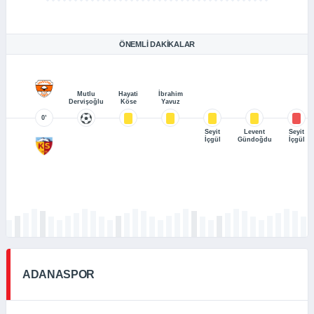
ÖNEMLI DAKIKALAR
Mutlu
Hayati
İbrahim
Dervişoğlu
Köse
Yavuz
0’
Seyit
Levent
Seyit
İçgül
Gündoğdu
İçgül
ADANASPOR