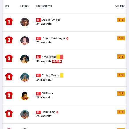
NO
FOTO
FUTBOLCU
YILDIZ
Özden Öngün
6,8
24 Yaşında
Ruşen Duranoğlu
6,8
25 Yaşında
6,8
Seyit İçgül
32 Yaşında
6,8
Erdinç Yavuz
24 Yaşında
Ali Ravcı
6,8
29 Yaşında
Hakkı Daş
6,8
25 Yaşında