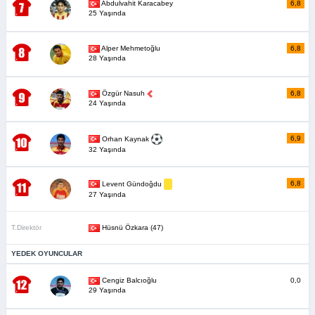
Abdulvahit Karacabey
6,8
25 Yaşında
Alper Mehmetoğlu
6,8
28 Yaşında
Özgür Nasuh
6,8
24 Yaşında
6,9
Orhan Kaynak
32 Yaşında
6,8
Levent Gündoğdu
27 Yaşında
T.Direktör
Hüsnü Özkara (47)
YEDEK OYUNCULAR
Cengiz Balcıoğlu
0,0
29 Yaşında