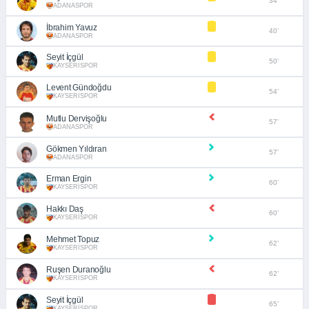
34’
ADANASPOR
İbrahim Yavuz
40’
ADANASPOR
Seyit İçgül
50’
KAYSERİSPOR
Levent Gündoğdu
54’
KAYSERİSPOR
Mutlu Dervişoğlu
57’
ADANASPOR
Gökmen Yıldıran
57’
ADANASPOR
Erman Ergin
60’
KAYSERİSPOR
Hakkı Daş
60’
KAYSERİSPOR
Mehmet Topuz
62’
KAYSERİSPOR
Ruşen Duranoğlu
62’
KAYSERİSPOR
Seyit İçgül
65’
KAYSERİSPOR