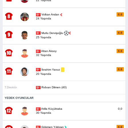
22 Yaşında
Volkan Arslan
6,8
24 Yaşında
6,8
Mutlu Dervişoğlu
25 Yaşında
Altan Aksoy
6,8
32 Yaşında
6,8
İbrahim Yavuz
20 Yaşında
T.Direktör
Rıdvan Dilmen (40)
YEDEK OYUNCULAR
Atilla Küçüktaka
0,0
30 Yaşında
Gökmen Yıldıran
6,8