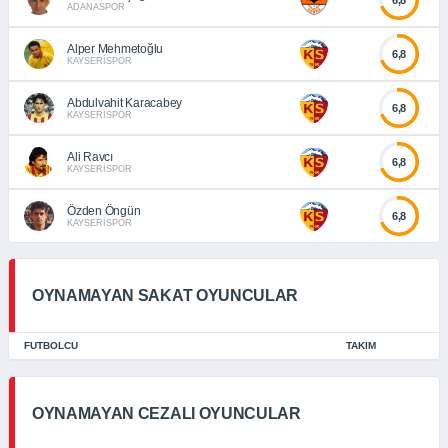
ADANASPOR
Alper Mehmetoğlu
6,8
KAYSERİSPOR
Abdulvahit Karacabey
6,8
KAYSERİSPOR
Ali Ravcı
6,8
KAYSERİSPOR
Özden Öngün
6,8
KAYSERİSPOR
OYNAMAYAN SAKAT OYUNCULAR
FUTBOLCU
TAKIM
OYNAMAYAN CEZALI OYUNCULAR